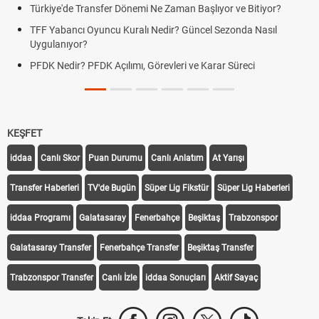
Transfer Dönemi Ne Zaman Başlıyor ve Bitiyor?
Futbol Nasıl Oy
 Oyuncu Kuralı Nedir? Güncel Sezonda Nasıl
Deplasman Golü
?
Uygulanıyor?
 PFDK Açılımı, Görevleri ve Karar Süreci
DGS Sonuçları
Tarihini Duyur
KEŞFET
iddaa
Canlı Skor
Puan Durumu
Canlı Anlatım
At Yarışı
Transfer Haberleri
TV'de Bugün
Süper Lig Fikstür
Süper Lig Haberleri
iddaa Programı
Galatasaray
Fenerbahçe
Beşiktaş
Trabzonspor
Galatasaray Transfer
Fenerbahçe Transfer
Beşiktaş Transfer
Trabzonspor Transfer
Canlı İzle
iddaa Sonuçları
Aktif Sayaç