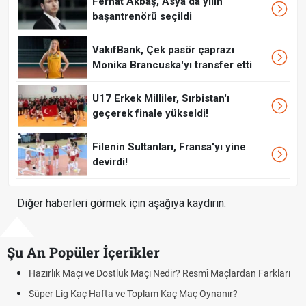
Ferhat Akbaş, Asya'da yılın
başantrenörü seçildi
VakıfBank, Çek pasör çaprazı
Monika Brancuska'yı transfer etti
U17 Erkek Milliler, Sırbistan'ı
geçerek finale yükseldi!
Filenin Sultanları, Fransa'yı yine
devirdi!
Diğer haberleri görmek için aşağıya kaydırın.
Şu An Popüler İçerikler
çı ve Dostluk Maçı Nedir? Resmî Maçlardan Farkları
Puan Durumunda
aç Hafta ve Toplam Kaç Maç Oynanır?
Skor Ne Demek?