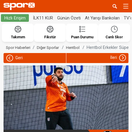
İLK11 KUR
Günün Özeti
At Yarışı Bankoları
TV'
Hızlı Erişim
Takımım
Fikstür
Puan Durumu
Canlı Skor
Hentbol Erkekler Süper L
Spor Haberleri
Diğer Sporlar
Hentbol
İleri
Geri