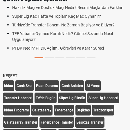
çı ve Dostluk Maçı Nedir? Resmî Maçlardan Farkları
Puan Durumunda
aç Hafta ve Toplam Kaç Maç Oynanır?
Skor Ne Demek?
Transfer Dönemi Ne Zaman Başlıyor ve Bitiyor?
Futbol Nasıl Oy
 Oyuncu Kuralı Nedir? Güncel Sezonda Nasıl
Deplasman Golü
?
Uygulanıyor?
 PFDK Açılımı, Görevleri ve Karar Süreci
DGS Sonuçları
Tarihini Duyur
KEŞFET
iddaa
Canlı Skor
Puan Durumu
Canlı Anlatım
At Yarışı
Transfer Haberleri
TV'de Bugün
Süper Lig Fikstür
Süper Lig Haberleri
iddaa Programı
Galatasaray
Fenerbahçe
Beşiktaş
Trabzonspor
Galatasaray Transfer
Fenerbahçe Transfer
Beşiktaş Transfer