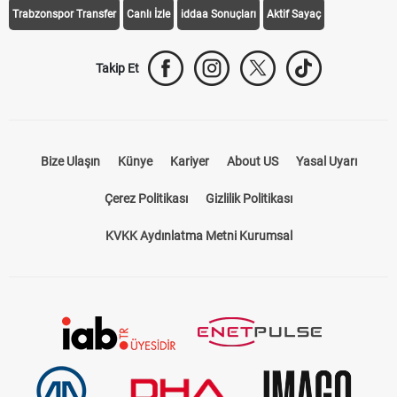
Trabzonspor Transfer
Canlı İzle
iddaa Sonuçları
Aktif Sayaç
Takip Et
Bize Ulaşın
Künye
Kariyer
About US
Yasal Uyarı
Çerez Politikası
Gizlilik Politikası
KVKK Aydınlatma Metni Kurumsal