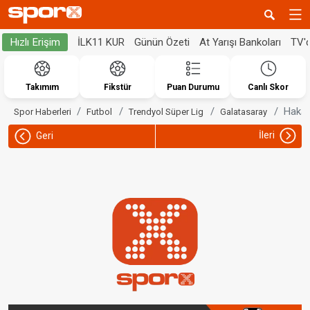
İLK11 KUR
Günün Özeti
At Yarışı Bankoları
TV'
Hızlı Erişim
Takımım
Fikstür
Puan Durumu
Canlı Skor
Hakan
Spor Haberleri
Futbol
Trendyol Süper Lig
Galatasaray
İleri
Geri