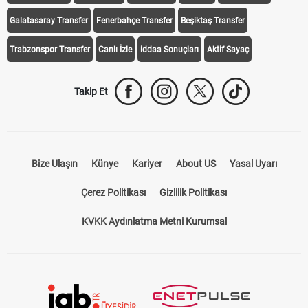
iddaa Programı
Galatasaray
Fenerbahçe
Beşiktaş
Trabzonspor
Galatasaray Transfer
Fenerbahçe Transfer
Beşiktaş Transfer
Trabzonspor Transfer
Canlı İzle
iddaa Sonuçları
Aktif Sayaç
Takip Et
Bize Ulaşın
Künye
Kariyer
About US
Yasal Uyarı
Çerez Politikası
Gizlilik Politikası
KVKK Aydınlatma Metni Kurumsal