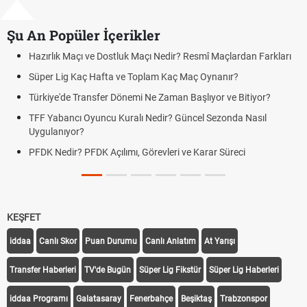
Şu An Popüler İçerikler
Hazırlık Maçı ve Dostluk Maçı Nedir? Resmî Maçlardan Farkları
P
Süper Lig Kaç Hafta ve Toplam Kaç Maç Oynanır?
S
Türkiye'de Transfer Dönemi Ne Zaman Başlıyor ve Bitiyor?
F
TFF Yabancı Oyuncu Kuralı Nedir? Güncel Sezonda Nasıl
D
Uygulanıyor?
U
PFDK Nedir? PFDK Açılımı, Görevleri ve Karar Süreci
D
T
KEŞFET
iddaa
Canlı Skor
Puan Durumu
Canlı Anlatım
At Yarışı
Transfer Haberleri
TV'de Bugün
Süper Lig Fikstür
Süper Lig Haberleri