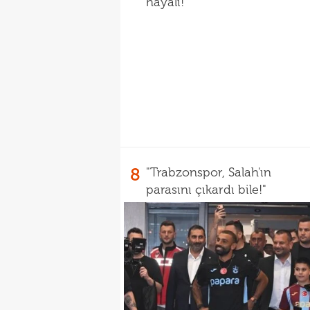
hayali!
8
"Trabzonspor, Salah'ın
parasını çıkardı bile!"