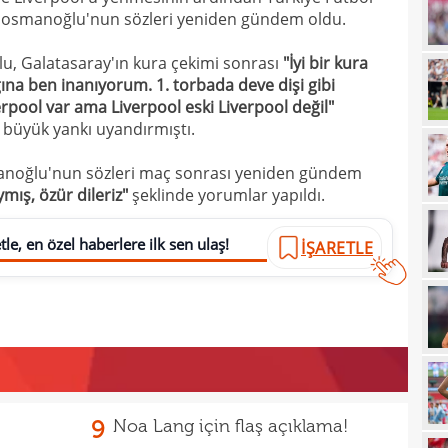
ıosmanoğlu'nun sözleri yeniden gündem oldu.
21
çözü
u, Galatasaray'ın kura çekimi sonrası
"İyi bir kura
21
ına ben inanıyorum. 1. torbada deve dişi gibi
20
kara
verpool var ama Liverpool eski Liverpool değil"
 büyük yankı uyandırmıştı.
20
Must
20
noğlu'nun sözleri maç sonrası yeniden gündem
mış, özür dileriz"
şeklinde yorumlar yapıldı.
19
19
le, en özel haberlere ilk sen ulaş!
İŞARETLE
19
19
19
yolla
18
18
9
Noa Lang için flaş açıklama!