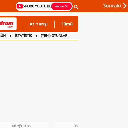
SPORX YOUTUBE
Abone Ol
At Yarışı
Tümü
GÜN
İSTATİSTİK
(YENİ) OYUNLAR
06 Ağustos
06 Ağustos