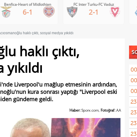
Benfica-Heart of Midlothian
FC Inter Turku-FC Vaduz
6-1
2-1
cıosmanoğlu haklı çıktı, sosyal medya yıkıldı
u haklı çıktı,
S
yıkıldı
00
00
gi'nde Liverpool'u mağlup etmesinin ardından,
00
oğlu'nun kura sonrası yaptığı "Liverpool eski
eniden gündeme geldi.
23
Haber:
Sporx.com,
Fotoğraf:
AA
23
yağd
23
iste
23
kaza