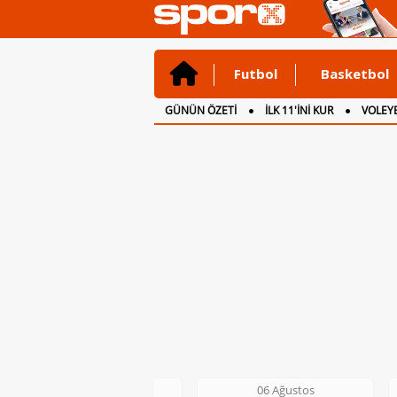
Futbol
Basketbol
GÜNÜN ÖZETİ
İLK 11'İNİ KUR
VOLEYB
CANLI ANLATIM
İNGİLTERE
06 Ağustos
06 Ağustos