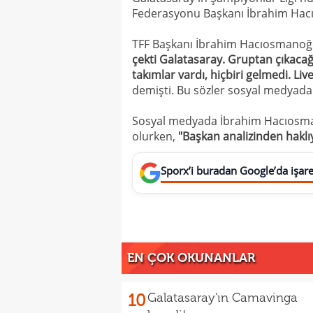
Federasyonu Başkanı İbrahim Hac
TFF Başkanı İbrahim Hacıosmanoğl
çekti Galatasaray. Gruptan çıkacağ
takımlar vardı, hiçbiri gelmedi. Li
demişti. Bu sözler sosyal medyada
Sosyal medyada İbrahim Hacıosma
olurken,
"Başkan analizinden haklıy
Sporx’i buradan Google’da işaret
EN ÇOK OKUNANLAR
10
Galatasaray'ın Camavinga