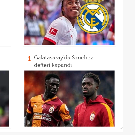
15
mali
15
sözl
prog
1
Galatasaray'da Sanchez
defteri kapandı