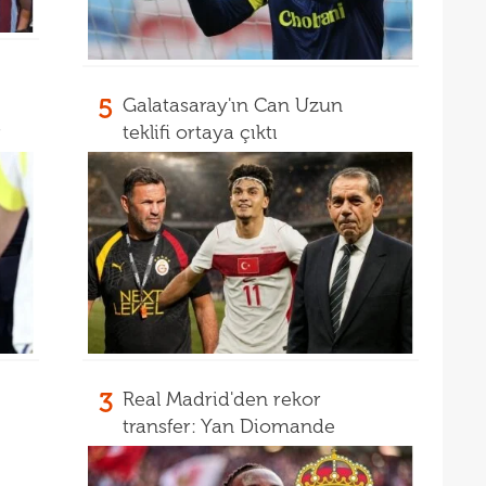
17
16
Dio
16
5
Galatasaray'ın Can Uzun
16
r
teklifi ortaya çıktı
16
16
Avru
16
şamp
16
dire
15
fina
15
kattı
15
seyi
3
Real Madrid'den rekor
transfer: Yan Diomande
15
"Gal
15