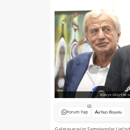
Klavye okları ile 
(2)
Yorum Yap
Yazı Boyutu
Galatasaray'ın Şampiyonlar Ligi'n