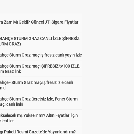
a Zam Mı Geldi? Güncel JTI Sigara Fiyatları
BAHÇE STURM GRAZ CANLI İZLE ŞİFRESİZ
TURM GRAZ)
hçe Sturm Graz maçı şifresiz canlı yayın izle
ahçe Sturm Graz maçı ŞİFRESİZ tv100 İZLE,
rm Graz link
hçe - Sturm Graz maçı şifresiz izle canlı
inki
hçe Sturm Graz ücretsiz izle, Fener Sturm
çı canlı linki
ükselecek mi, Yükselir mi? Altın Fiyatları İçin
lentiler
gı Paketi Resmî Gazete'de Yayımlandı mı?