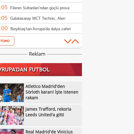
:05
ndim"
Filenin Sultanları'ndan güçlü prova
:05
Galatasaray MCT Technic, Alen
:00
lagic'i kadrosuna kattı
Beşiktaş'tan Avrupa'da dalya zaferi
:55
Beşiktaş Kadın Futbol Takımı, üç golle
:16
andı
Emirhan Topçu: "Topun oraya geleceğini
Reklam
:11
ettim"
Semih Kılıçsoy: "Beşiktaş'ı çok
VRUPA'DAN FUTBOL
:05
mişim"
Beşiktaş'ta inanılmaz rakam: Alexander
:52
el
10 kişi kalan Beşiktaş'tan Avrupa'da 100.
Atletico Madrid'den
:49
r!
Sörloth kararı! İşte istenen
Galatasaray'dan suç duyurusu
rakam
:42
James Trafford, rekorla Leeds United'a
James Trafford, rekorla
:32
Kassoum Ouattara, 6 dakikada kırmızı
Leeds United'a gitti
:18
 gördü!
Aleksey Batrakov için Galatasaray
Real Madrid'de Vinicius
:14
laması!
Real Madrid'de Vinicius Junior düğümü