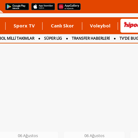
Sporx TV
Canlı Skor
Voleybol
OL MİLLİ TAKIMLAR
SÜPER LİG
TRANSFER HABERLERİ
TV'DE BU
06 Ağustos
06 Ağustos