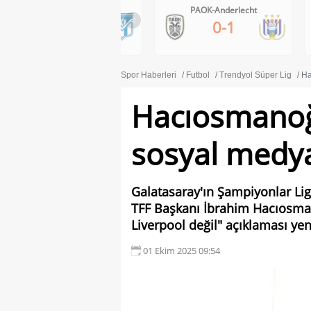
Lech Poznan-Klaksvik
PAOK-Anderlecht
<
1-0
0-1
Spor Haberleri
Futbol
Trendyol Süper Lig
Ha
Hacıosmanoğl
sosyal medya 
Galatasaray'ın Şampiyonlar Li
TFF Başkanı İbrahim Hacıosman
Liverpool değil" açıklaması y
01 Ekim 2025 09:54