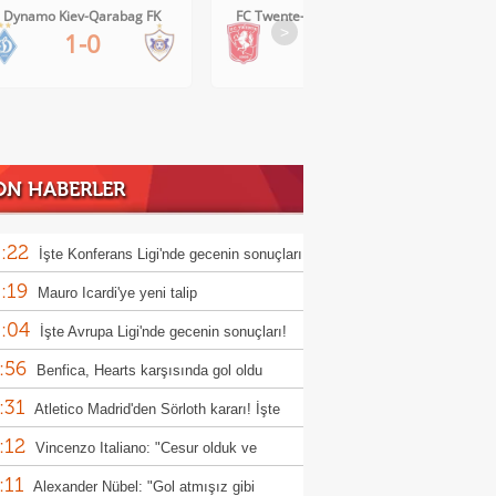
Dynamo Kiev-Qarabag FK
FC Twente-Dunajska Streda
>
1-0
6-0
ON HABERLER
:22
İşte Konferans Ligi'nde gecenin sonuçları
:19
Mauro Icardi'ye yeni talip
:04
İşte Avrupa Ligi'nde gecenin sonuçları!
:56
Benfica, Hearts karşısında gol oldu
:31
ı!
Atletico Madrid'den Sörloth kararı! İşte
:12
nen rakam
Vincenzo Italiano: "Cesur olduk ve
:11
ndık"
Alexander Nübel: "Gol atmışız gibi