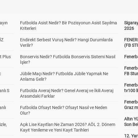
yayın
Futbolda Asist Nedir? Bir Pozisyonun Asist Sayılma
Sigaray
Kriterleri
2026
İZ
Endirekt Serbest Vuruş Nedir? Hangi Durumlarda
FENER
Verilir?
(FB S
t Plus
Bonservis Nedir? Futbolda Bonservis Sistemi Nasıl
Fenerba
İşler?
Fenerb
c
Jübile Maçı Nedir? Futbolda Jübile Yapmak Ne
FB Stu
Anlama Gelir?
Fenerba
anlı S
Futbolda Averaj Nedir? Genel Averaj ve İkili Averaj
tv100 l
Arasındaki Farklar
Fenerba
anlı
Futbolda Ofsayt Nedir? Ofsayt Nasıl ve Neden
Graz ma
Olur?
Altın Y
zle,
Açık Lise Kayıtları Ne Zaman 2026? AÖL 2. Dönem
Son Bek
Kayıt Yenileme ve Yeni Kayıt Tarihleri
12. Yar