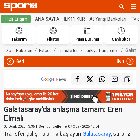
ANA SAYFA
İLK11 KUR
At Yarışı Bankoları
TV'
Hızlı Erişim
Takımım
Fikstür
Puan Durumu
Canlı Skor
Galata
Spor Haberleri
Futbol
Transferler
Türkiye Transferler
İleri
Geri
Galatasaray'da anlaşma tamam: Eren
Elmalı
07 Ocak 2025 13:36
|| Son güncelleme
07 Ocak 2025 15:54
Transfer çalışmalarına başlayan
Galatasaray
, sürpriz