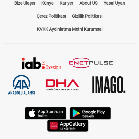
Bize Ulaşın
Künye
Kariyer
About US
Yasal Uyarı
Çerez Politikası
Gizlilik Politikası
KVKK Aydınlatma Metni Kurumsal