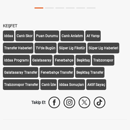
KEŞFET
iddaa
Canlı Skor
Puan Durumu
Canlı Anlatım
At Yarışı
Transfer Haberleri
TV'de Bugün
Süper Lig Fikstür
Süper Lig Haberleri
iddaa Programı
Galatasaray
Fenerbahçe
Beşiktaş
Trabzonspor
Galatasaray Transfer
Fenerbahçe Transfer
Beşiktaş Transfer
Trabzonspor Transfer
Canlı İzle
iddaa Sonuçları
Aktif Sayaç
Takip Et