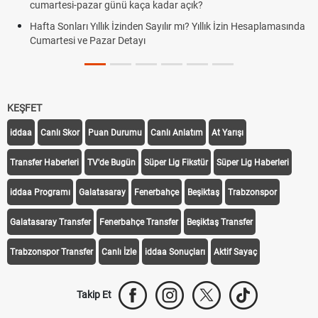
cumartesi-pazar günü kaça kadar açık?
Hafta Sonları Yıllık İzinden Sayılır mı? Yıllık İzin Hesaplamasında
Cumartesi ve Pazar Detayı
KEŞFET
iddaa
Canlı Skor
Puan Durumu
Canlı Anlatım
At Yarışı
Transfer Haberleri
TV'de Bugün
Süper Lig Fikstür
Süper Lig Haberleri
iddaa Programı
Galatasaray
Fenerbahçe
Beşiktaş
Trabzonspor
Galatasaray Transfer
Fenerbahçe Transfer
Beşiktaş Transfer
Trabzonspor Transfer
Canlı İzle
iddaa Sonuçları
Aktif Sayaç
Takip Et