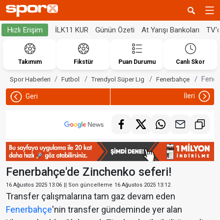
İLK11 KUR
Günün Özeti
At Yarışı Bankoları
TV'
Hızlı Erişim
Takımım
Fikstür
Puan Durumu
Canlı Skor
Fener
Spor Haberleri
Futbol
Trendyol Süper Lig
Fenerbahçe
İleri
Geri
Fenerbahçe'de Zinchenko seferi!
16 Ağustos 2025 13:06
|| Son güncelleme
16 Ağustos 2025 13:12
Transfer çalışmalarına tam gaz devam eden
Fenerbahçe
'nin transfer gündeminde yer alan