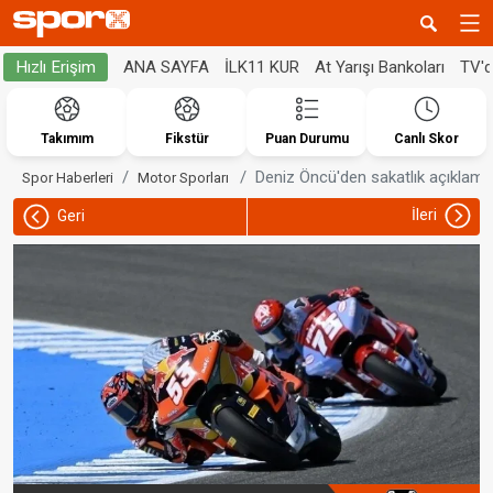
ANA SAYFA
İLK11 KUR
At Yarışı Bankoları
TV'
Hızlı Erişim
Takımım
Fikstür
Puan Durumu
Canlı Skor
Deniz Öncü'den sakatlık açıklama
Spor Haberleri
Motor Sporları
İleri
Geri