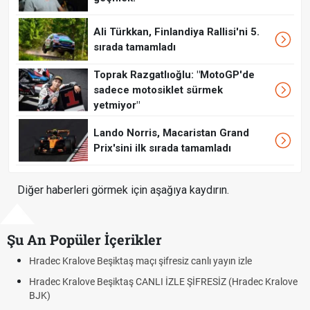
Ali Türkkan, Finlandiya Rallisi'ni 5.
sırada tamamladı
Toprak Razgatlıoğlu: "MotoGP'de
sadece motosiklet sürmek
yetmiyor"
Lando Norris, Macaristan Grand
Prix'sini ilk sırada tamamladı
Diğer haberleri görmek için aşağıya kaydırın.
Şu An Popüler İçerikler
ec Kralove Beşiktaş maçı şifresiz canlı yayın izle
Hradec K
ec Kralove Beşiktaş CANLI İZLE ŞİFRESİZ (Hradec Kralove
Hradec 
)
BJK lin