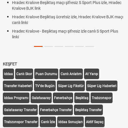
ec Kralove Beşiktaş maçı şifresiz S Sport Plus izle, Hradec
Trivela 
ove BJK link
Röveşat
ec Kralove Beşiktaş ücretsiz izle, Hradec Kralove BJK maçı
Plonjon
 linki
ec Kralove - Beşiktaş maçı şifresiz izle canlı S Sport Plus
KEŞFET
iddaa
Canlı Skor
Puan Durumu
Canlı Anlatım
At Yarışı
Transfer Haberleri
TV'de Bugün
Süper Lig Fikstür
Süper Lig Haberleri
iddaa Programı
Galatasaray
Fenerbahçe
Beşiktaş
Trabzonspor
Galatasaray Transfer
Fenerbahçe Transfer
Beşiktaş Transfer
Trabzonspor Transfer
Canlı İzle
iddaa Sonuçları
Aktif Sayaç