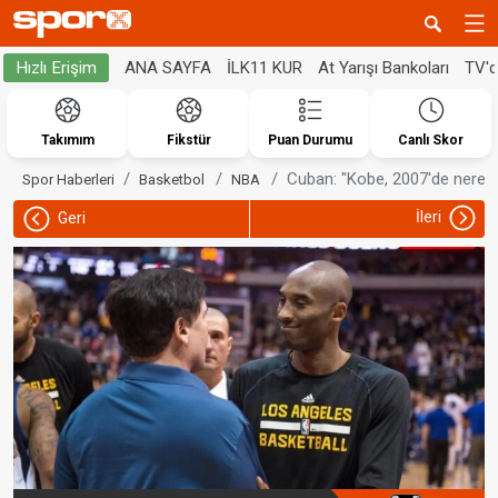
ANA SAYFA
İLK11 KUR
At Yarışı Bankoları
TV'
Hızlı Erişim
Takımım
Fikstür
Puan Durumu
Canlı Skor
Cuban: "Kobe, 2007'de nered
Spor Haberleri
Basketbol
NBA
İleri
Geri