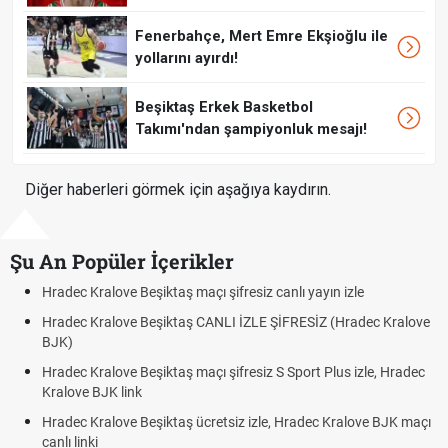
Fenerbahçe, Mert Emre Ekşioğlu ile
yollarını ayırdı!
Beşiktaş Erkek Basketbol
Takımı'ndan şampiyonluk mesajı!
Diğer haberleri görmek için aşağıya kaydırın.
Şu An Popüler İçerikler
Beşiktaş maçı şifresiz canlı yayın izle
Hradec Kralove - Be
 Beşiktaş CANLI İZLE ŞİFRESİZ (Hradec Kralove
Hradec Kralove Beş
BJK link
Beşiktaş maçı şifresiz S Sport Plus izle, Hradec
Trivela Nedir? Triv
nk
Röveşata Nedir? R
 Beşiktaş ücretsiz izle, Hradec Kralove BJK maçı
Plonjon Nedir? Kale