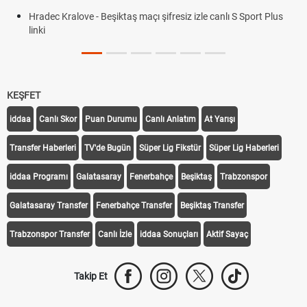
- Beşiktaş maçı şifresiz izle canlı S Sport Plus
KEŞFET
iddaa
Canlı Skor
Puan Durumu
Canlı Anlatım
At Yarışı
Transfer Haberleri
TV'de Bugün
Süper Lig Fikstür
Süper Lig Haberleri
iddaa Programı
Galatasaray
Fenerbahçe
Beşiktaş
Trabzonspor
Galatasaray Transfer
Fenerbahçe Transfer
Beşiktaş Transfer
Trabzonspor Transfer
Canlı İzle
iddaa Sonuçları
Aktif Sayaç
Takip Et