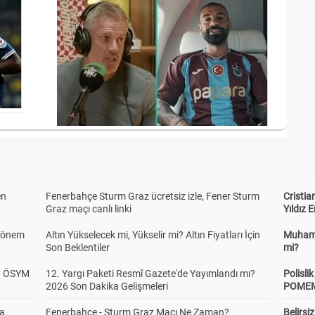
en
Fenerbahçe Sturm Graz ücretsiz izle, Fener Sturm
Cristia
Graz maçı canlı linki
Yıldız 
 Dönem
Altın Yükselecek mi, Yükselir mi? Altın Fiyatları İçin
Muhamm
Son Beklentiler
mi?
? ÖSYM
12. Yargı Paketi Resmî Gazete'de Yayımlandı mı?
Polisl
2026 Son Dakika Gelişmeleri
POMEM 
da
Fenerbahçe - Sturm Graz Maçı Ne Zaman?
Belirsi