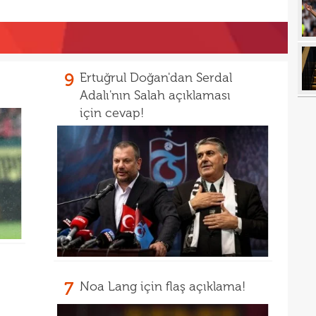
00
Şamp
00
dön
00
çalış
00
9
Ertuğrul Doğan'dan Serdal
oyun
Adalı'nın Salah açıklaması
00
açık
için cevap!
23
23
ihti
23
öne 
22
22
avan
21
sevi
21
maçt
7
Noa Lang için flaş açıklama!
21