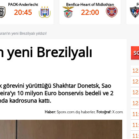
echt
Benfica-Heart of Midlothian
FC Inter Turku-FC 
5
22:00
18:00
ran'ın yeni Brezilyalı yıldızı!
 yeni Brezilyalı
S
12
12
tran
ük görevini yürüttüğü Shakhtar Donetsk, Sao
12
eira'yı 10 milyon Euro bonservis bedeli ve 2
vurg
nda kadrosuna kattı.
12
Haber:
Sporx.com dış haberler,
Fotoğraf:
X.com
11
11
spon
11