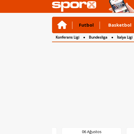
Futbol
Basketbol
Konferans Ligi
Bundesliga
İtalya Ligi
2. Lig
3. Lig
stos
06 Ağustos
06 Ağust