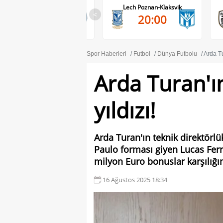
-Pafos FC
Lech Poznan-Klaksvik
PAOK-Anderl
<
00
20:00
20:4
Spor Haberleri
Futbol
Dünya Futbolu
Arda Tu
Arda Turan'ın
yıldızı!
Arda Turan'ın teknik direktörl
Paulo forması giyen Lucas Ferr
milyon Euro bonuslar karşılığı
16 Ağustos 2025 18:34