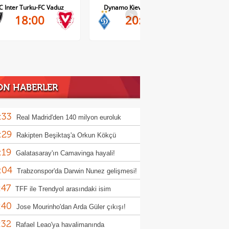
Vaduz
Dynamo Kiev-Qarabag FK
FC Twente-Dunajska St
>
20:00
21:00
ON HABERLER
:33
Real Madrid'den 140 milyon euroluk
:29
sfer; Yan Diamonde
Rakipten Beşiktaş'a Orkun Kökçü
:19
usu!
Galatasaray'ın Camavinga hayali!
:04
Trabzonspor'da Darwin Nunez gelişmesi!
:47
TFF ile Trendyol arasındaki isim
:40
sorluğu sözleşmesi uzatıldı
Jose Mourinho'dan Arda Güler çıkışı!
:32
Rafael Leao'ya havalimanında