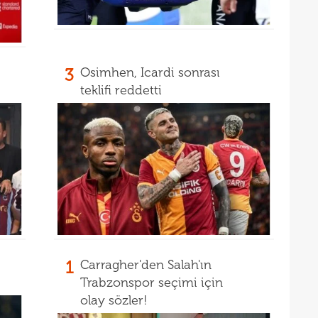
16
16
3
Osimhen, Icardi sonrası
teklifi reddetti
1
Carragher'den Salah'ın
Trabzonspor seçimi için
olay sözler!