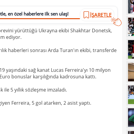
08
le, en özel haberlere ilk sen ulaş!
İŞARETLE
08
değe
görevini yürüttüğü Ukrayna ekibi Shakhtar Donetsk,
01
bile!
m ediyor.
01
11'le
ık haberleri sonrası Arda Turan'ın ekibi, transferde
00
iddi
00
Şamp
19 yaşındaki sağ kanat Lucas Ferreira'yı 10 milyon
00
Vict
Euro bonuslar karşılığında kadrosuna kattı.
00
mağl
 ile 5 yıllık sözleşme imzaladı.
00
en Ferreira, 5 gol atarken, 2 asist yaptı.
00
00
Cafe
00
seçi