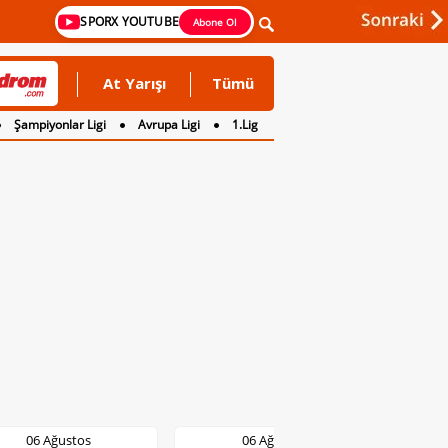
SPORX YOUTUBE
Abone Ol
At Yarışı
Tümü
Şampiyonlar Ligi
Avrupa Ligi
1.Lig
06 Ağustos
06 Ağustos