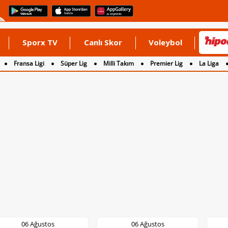
Sporx TV
Canlı Skor
Voleybol
Fransa Ligi
Süper Lig
Milli Takım
Premier Lig
La Liga
os
06 Ağustos
06 Ağustos