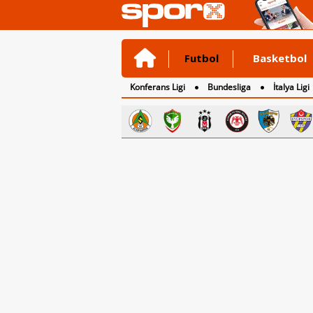
Futbol
Basketbol
Konferans Ligi
Bundesliga
İtalya Ligi
2. Lig
3. Lig