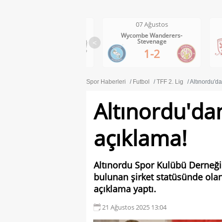
07 Ağustos
07 Ağustos
Wycombe Wanderers-
Middlesbrough-Wrexham
Stevenage
<
1-0
1-2
Spor Haberleri
Futbol
TFF 2. Lig
Altınordu'd
Altınordu'da
açıklama!
Altınordu Spor Kulübü Derneği'
bulunan şirket statüsünde olan
açıklama yaptı.
21 Ağustos 2025 13:04