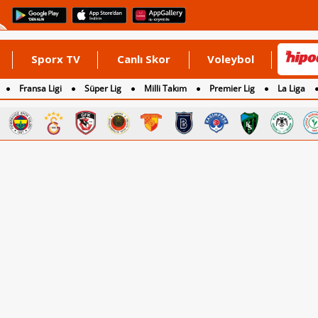
Sporx TV
Canlı Skor
Voleybol
Fransa Ligi
Süper Lig
Milli Takım
Premier Lig
La Liga