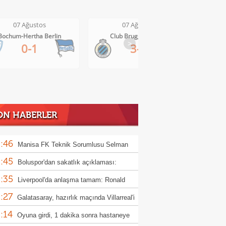
07 Ağustos
07 Ağustos
Club Brugge-Kortrijk
Altach-WSG Tirol
>
3-0
3-1
ON HABERLER
:46
Manisa FK Teknik Sorumlusu Selman
:45
un'dan galibiyet yorumu
Boluspor'dan sakatlık açıklaması:
:35
ula kemiği kırıldı"
Liverpool'da anlaşma tamam: Ronald
:27
jo
Galatasaray, hazırlık maçında Villarreal'i
:14
uk edecek
Oyuna girdi, 1 dakika sonra hastaneye