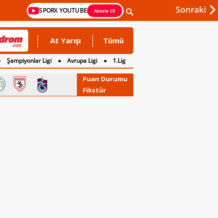
SPORX YOUTUBE
Abone Ol
At Yarışı
Tümü
Şampiyonlar Ligi
Avrupa Ligi
1.Lig
Puan Durumu
Fikstür