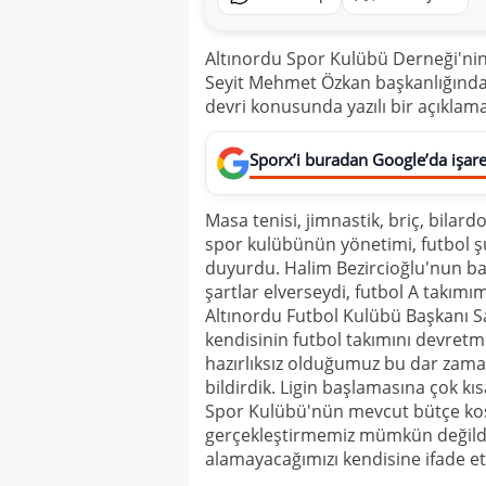
Altınordu Spor Kulübü Derneği'nin 
Seyit Mehmet Özkan başkanlığında 
devri konusunda yazılı bir açıklama
Sporx’i buradan Google’da işaret
Masa tenisi, jimnastik, briç, bila
spor kulübünün yönetimi, futbol 
duyurdu. Halim Bezircioğlu'nun ba
şartlar elverseydi, futbol A takımı
Altınordu Futbol Kulübü Başkanı 
kendisinin futbol takımını devret
hazırlıksız olduğumuz bu dar za
bildirdik. Ligin başlamasına çok k
Spor Kulübü'nün mevcut bütçe koşu
gerçekleştirmemiz mümkün değildir
alamayacağımızı kendisine ifade etti