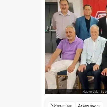
Klavye okları ile 
Yorum Yap
Yazı Boyutu