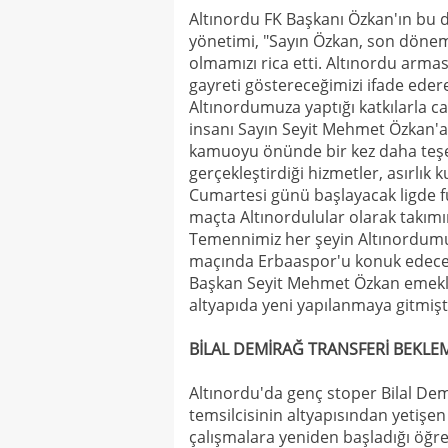
Altınordu FK Başkanı Özkan'ın bu d
yönetimi, "Sayın Özkan, son dönem
olmamızı rica etti. Altınordu armas
gayreti göstereceğimizi ifade ede
Altınordumuza yaptığı katkılarla 
insanı Sayın Seyit Mehmet Özkan'
kamuoyu önünde bir kez daha teşek
gerçekleştirdiği hizmetler, asırlık 
Cumartesi günü başlayacak ligde fu
maçta Altınordulular olarak takımı
Temennimiz her şeyin Altınordumuz i
maçında Erbaaspor'u konuk edecek
Başkan Seyit Mehmet Özkan emekliy
altyapıda yeni yapılanmaya gitmişti
BİLAL DEMİRAĞ TRANSFERİ BEKLE
Altınordu'da genç stoper Bilal Demi
temsilcisinin altyapısından yetiş
çalışmalara yeniden başladığı öğre