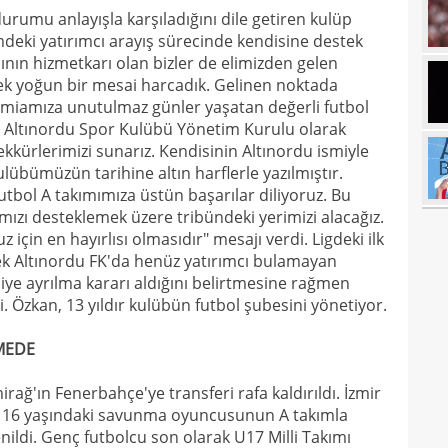
urumu anlayışla karşıladığını dile getiren kulüp
17
deki yatırımcı arayış sürecinde kendisine destek
17
ının hizmetkarı olan bizler de elimizden gelen
rek yoğun bir mesai harcadık. Gelinen noktada
17
100 
camiamıza unutulmaz günler yaşatan değerli futbol
a Altınordu Spor Kulübü Yönetim Kurulu olarak
17
kürlerimizi sunarız. Kendisinin Altınordu ismiyle
17
Ball
kulübümüzün tarihine altın harflerle yazılmıştır.
tbol A takımımıza üstün başarılar diliyoruz. Bu
17
Emre
mızı desteklemek üzere tribündeki yerimizi alacağız.
17
çin en hayırlısı olmasıdır" mesajı verdi. Ligdeki ilk
İki 
 Altınordu FK'da henüz yatırımcı bulamayan
17
e ayrılma kararı aldığını belirtmesine rağmen
. Özkan, 13 yıldır kulübün futbol şubesini yönetiyor.
17
etti
17
spor
MEDE
16
Köyb
rağ'ın Fenerbahçe'ye transferi rafa kaldırıldı. İzmir
16
en 16 yaşındaki savunma oyuncusunun A takımla
Ivan
nildi. Genç futbolcu son olarak U17 Milli Takımı
16
Dahl