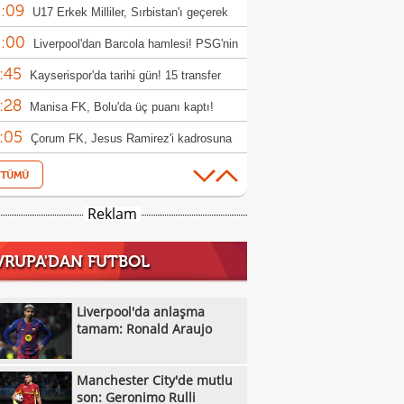
:09
rıldı
U17 Erkek Milliler, Sırbistan'ı geçerek
:00
le yükseldi!
Liverpool'dan Barcola hamlesi! PSG'nin
:45
bi dudak uçuklattı
Kayserispor'da tarihi gün! 15 transfer
:28
en!
Manisa FK, Bolu'da üç puanı kaptı!
:05
Çorum FK, Jesus Ramirez'i kadrosuna
:52
!
Fisnik Asllani'nin Leipzig'e transferi son
:52
 iptal oldu!
Erzurumspor, Ebosele ile anlaştı!
Reklam
:31
Metehan Altunbaş, Kocaelispor'da
VRUPA'DAN FUTBOL
:49
Fenerbahçe'ye müjdeli haber: Romelu
:29
aku
Filenin Sultanları, Fransa'yı yine devirdi!
Liverpool'da anlaşma
:13
tamam: Ronald Araujo
Manchester City'de mutlu son: Geronimo
:09
Kıvanç Taşyaran ve Buğra Ünal, Avrupa
Manchester City'de mutlu
:42
iyonası'nda finale yükseldi
Altay, Tuna Üzümcü ile topbaşı yaptı
son: Geronimo Rulli