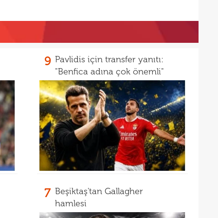
16
müjd
16
Tayl
15
pist
15
kadr
9
Pavlidis için transfer yanıtı:
"Benfica adına çok önemli"
7
Beşiktaş'tan Gallagher
hamlesi