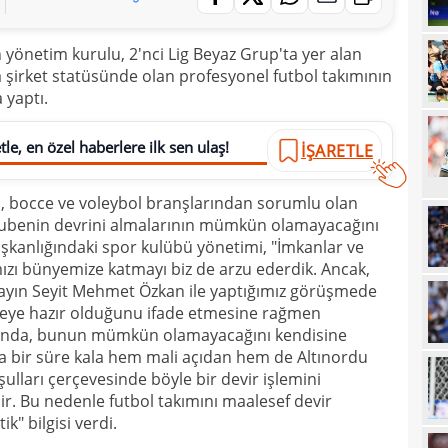
20
yönetim kurulu, 2'nci Lig Beyaz Grup'ta yer alan
20
Ilıc
şirket statüsünde olan profesyonel futbol takımının
20
 yaptı.
19
le, en özel haberlere ilk sen ulaş!
İŞARETLE
19
Inte
19
kattı
rdo, bocce ve voleybol branşlarından sorumlu olan
şubenin devrini almalarının mümkün olamayacağını
19
Süe
şkanlığındaki spor kulübü yönetimi, "İmkanlar ve
19
tekli
mızı bünyemize katmayı biz de arzu ederdik. Ancak,
Sayın Seyit Mehmet Özkan ile yaptığımız görüşmede
19
meye hazır olduğunu ifade etmesine rağmen
18
manda, bunun mümkün olamayacağını kendisine
Unit
ısa bir süre kala hem mali açıdan hem de Altınordu
18
oyun
lları çerçevesinde böyle bir devir işlemini
. Bu nedenle futbol takımını maalesef devir
18
İsve
k" bilgisi verdi.
18