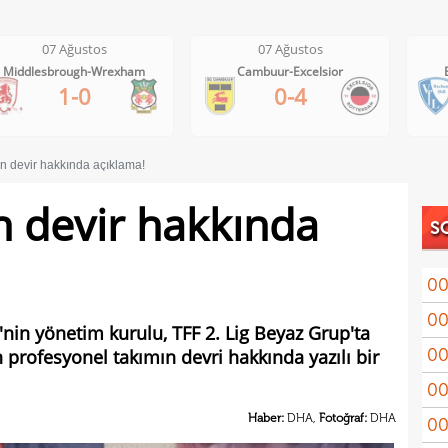
07 Ağustos
07 Ağustos
Cambuur-Excelsior
Bochum-Hertha Berlin
0-4
0-1
an devir hakkında açıklama!
n devir hakkında
S
00
00
Coşk
nin yönetim kurulu, TFF 2. Lig Beyaz Grup'ta
00
 profesyonel takımın devri hakkında yazılı bir
"Fib
00
Arau
Haber:
DHA,
Fotoğraf:
DHA
00
kon