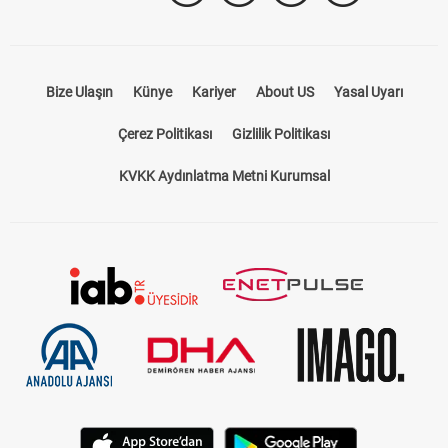
Takip Et
Bize Ulaşın
Künye
Kariyer
About US
Yasal Uyarı
Çerez Politikası
Gizlilik Politikası
KVKK Aydınlatma Metni Kurumsal