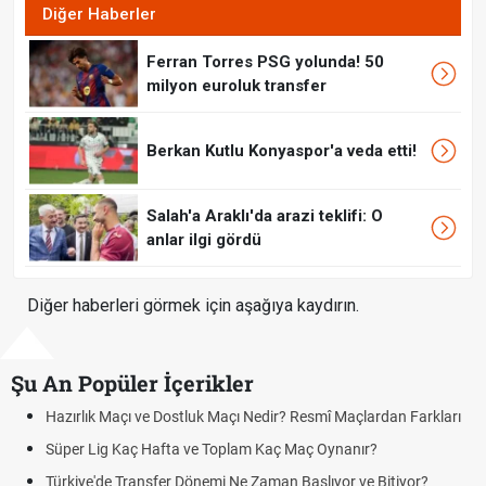
Diğer Haberler
Ferran Torres PSG yolunda! 50
milyon euroluk transfer
Berkan Kutlu Konyaspor'a veda etti!
Salah'a Araklı'da arazi teklifi: O
anlar ilgi gördü
Diğer haberleri görmek için aşağıya kaydırın.
Şu An Popüler İçerikler
rlık Maçı ve Dostluk Maçı Nedir? Resmî Maçlardan Farkları
Puan D
er Lig Kaç Hafta ve Toplam Kaç Maç Oynanır?
Skor N
iye'de Transfer Dönemi Ne Zaman Başlıyor ve Bitiyor?
Futbol 