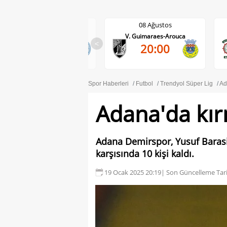
08 Ağustos
08 Ağustos
V. Guimaraes-Arouca
Maritimo-Casa Pia
0-0
<
20:00
30'
Spor Haberleri
Futbol
Trendyol Süper Lig
Ad
Adana'da kırm
Adana Demirspor, Yusuf Barasi
karşısında 10 kişi kaldı.
19 Ocak 2025 20:19
| Son Güncelleme Tari