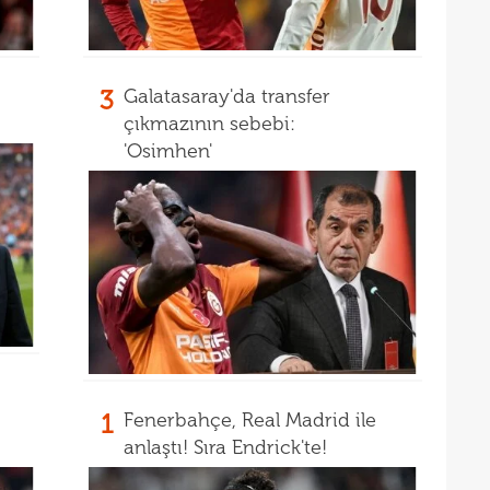
3
Galatasaray'da transfer
çıkmazının sebebi:
'Osimhen'
1
Fenerbahçe, Real Madrid ile
anlaştı! Sıra Endrick'te!