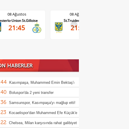
08 Ağustos
08 Ağustos
St.Truiden-Lommel
Standard Liege-Cercle Brugge
Wo
>
21:45
19:15
ON HABERLER
:44
Kasımpaşa, Muhammed Emin Bektaş'ı
:40
ladı!
Boluspor'da 2 yeni transfer
:36
Samsunspor, Kasımpaşa'yı mağlup etti!
:23
Kocaelispor'dan Muhammed Efe Küçük'e
:22
llık imza
Chelsea, Milan karşısında rahat galibiyet