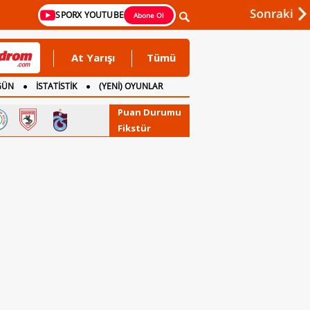
SPORX YOUTUBE
Abone Ol
At Yarışı
Tümü
GÜN
İSTATİSTİK
(YENİ) OYUNLAR
Puan Durumu
Fikstür