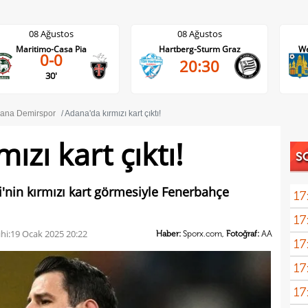
08 Ağustos
08 Ağustos
Hartberg-Sturm Graz
Westerlo-Union St.Gilloise
20:30
21:45
ana Demirspor
Adana'da kırmızı kart çıktı!
ızı kart çıktı!
S
'nin kırmızı kart görmesiyle Fenerbahçe
17
17
açık
hi:
19 Ocak 2025 20:22
Haber:
Sporx.com,
Fotoğraf:
AA
17
17
17
5 yı