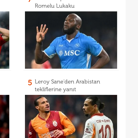
21
Romelu Lukaku
21
Luk
21
21
Rulli
Şamp
5
Leroy Sane'den Arabistan
tekliflerine yanıt