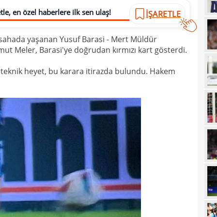
14
Erde
le, en özel haberlere ilk sen ulaş!
İŞARETLE
14
için
 sahada yaşanan Yusuf Barasi - Mert Müldür
14
Luk
ut Meler, Barasi'ye doğrudan kırmızı kart gösterdi.
13
teknik heyet, bu karara itirazda bulundu. Hakem
13
Sala
13
sonu
12
arka
12
itiraf
12
ayrıl
12
talip
12
5 mi
11
Avru
11