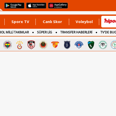
Sporx TV
Canlı Skor
Voleybol
OL MİLLİ TAKIMLAR
SÜPER LİG
TRANSFER HABERLERİ
TV'DE BU