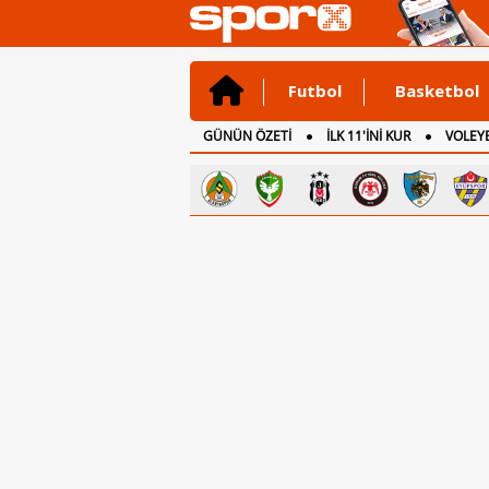
Futbol
Basketbol
GÜNÜN ÖZETİ
İLK 11'İNİ KUR
VOLEYB
CANLI ANLATIM
İNGİLTERE