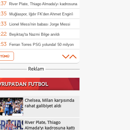
:37
River Plate, Thiago Almada'yı kadrosuna
:35
Muğlaspor, Iğdır FK'den Ahmet Engin'i
:33
fer etti
Lionel Messi'nin babası Jorge Messi
:22
tını kaybetti
Beşiktaş'ta Nazmi Bilge anıldı
:53
Ferran Torres PSG yolunda! 50 milyon
:53
luk transfer
Berkan Kutlu Konyaspor'a veda etti!
:38
Salah'a Araklı'da arazi teklifi: O anlar ilgi
Reklam
:16
ü
VakıfBank, Çek pasör çaprazı Monika
VRUPA'DAN FUTBOL
:09
cuska'yı transfer etti
Eski milli futbolcu Haluk Erdem hayatını
:06
etti
Trabzonspor'da transfer uçağı kalkıyor:
Chelsea, Milan karşısında
:57
win Nunez
rahat galibiyet aldı
Alanyaspor, Baran Ali Gezek ve Şahin
:48
i kadrosuna kattı
Trabzonspor'da Salah etkisi: Kombine
River Plate, Thiago
:43
şlarında rekor!
Galatasaray, Manisa FK'den Umut
Almada'yı kadrosuna kattı