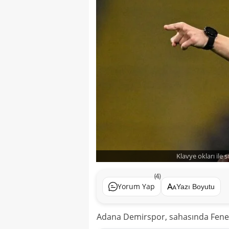
Klavye okları ile 
(4)
Yorum Yap
Yazı Boyutu
Adana Demirspor, sahasında Fenerba