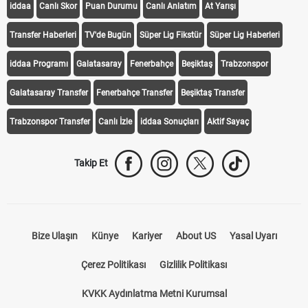
iddaa
Canlı Skor
Puan Durumu
Canlı Anlatım
At Yarışı
Transfer Haberleri
TV'de Bugün
Süper Lig Fikstür
Süper Lig Haberleri
iddaa Programı
Galatasaray
Fenerbahçe
Beşiktaş
Trabzonspor
Galatasaray Transfer
Fenerbahçe Transfer
Beşiktaş Transfer
Trabzonspor Transfer
Canlı İzle
iddaa Sonuçları
Aktif Sayaç
Takip Et
Bize Ulaşın
Künye
Kariyer
About US
Yasal Uyarı
Çerez Politikası
Gizlilik Politikası
KVKK Aydınlatma Metni Kurumsal