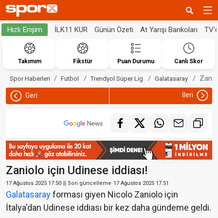
İLK11 KUR
Günün Özeti
At Yarışı Bankoları
TV'
Hızlı Erişim
Takımım
Fikstür
Puan Durumu
Canlı Skor
Zaniol
Spor Haberleri
Futbol
Trendyol Süper Lig
Galatasaray
İleri
Geri
Zaniolo için Udinese iddiası!
17 Ağustos 2025 17:50
|| Son güncelleme
17 Ağustos 2025 17:51
Galatasaray
forması giyen Nicolo Zaniolo için
İtalya'dan Udinese iddiası bir kez daha gündeme geldi.