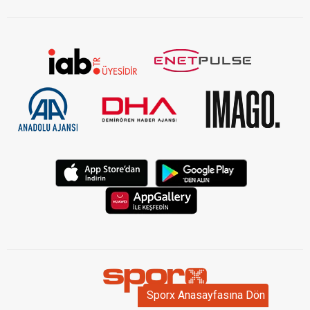
Sporx Anasayfasına Dön
Sporx Anasayfasına Dön