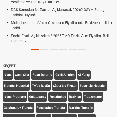
ve Yeni Kayıt Tarihleri
GRAZ)
çları Ne Zaman Açıklanacak 2026? ÖSYM Sonuç
Fenerbahçe S
Duyurdu
Fenerbahçe 
İndirim Var mı? Motorin Fiyatlarında Beklenen İndirim
Graz link
Fenerbahçe - 
yatı Açıklandı mı? 2026 TMO Fındık Alım Fiyatları Belli
?
KEŞFET
iddaa
Canlı Skor
Puan Durumu
Canlı Anlatım
At Yarışı
Transfer Haberleri
TV'de Bugün
Süper Lig Fikstür
Süper Lig Haberleri
iddaa Programı
Galatasaray
Fenerbahçe
Beşiktaş
Trabzonspor
Galatasaray Transfer
Fenerbahçe Transfer
Beşiktaş Transfer