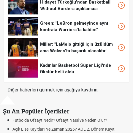
Hidayet Türkoğlu'ndan Basketball
Without Borders açıklaması
Green: "LeBron gelmeyince aynı
kontrata Warriors'ta kaldım"
Miller: "LaMelo gittiği için üzüldüm
ama Wolves'ta başarılı olacaktır"
Kadınlar Basketbol Süper Ligi'nde
fikstür belli oldu
Diğer haberleri görmek için aşağıya kaydırın.
Şu An Popüler İçerikler
 Ofsayt Nedir? Ofsayt Nasıl ve Neden Olur?
Sigaraya Zam
e Kayıtları Ne Zaman 2026? AÖL 2. Dönem Kayıt
FENERBAHÇE