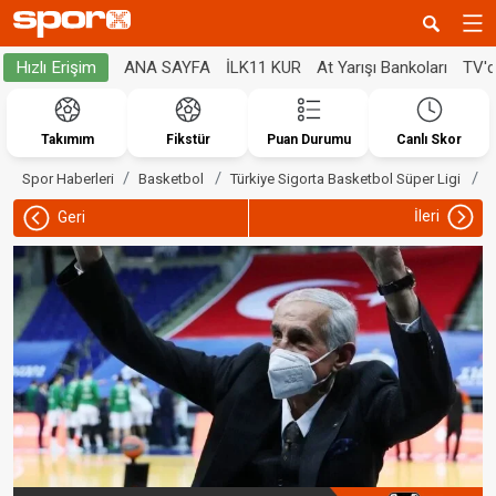
ANA SAYFA
İLK11 KUR
At Yarışı Bankoları
TV'
Hızlı Erişim
Takımım
Fikstür
Puan Durumu
Canlı Skor
T
Spor Haberleri
Basketbol
Türkiye Sigorta Basketbol Süper Ligi
İleri
Geri