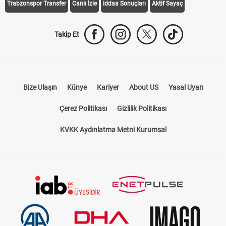
Trabzonspor Transfer
Canlı İzle
iddaa Sonuçları
Aktif Sayaç
Takip Et
Bize Ulaşın
Künye
Kariyer
About US
Yasal Uyarı
Çerez Politikası
Gizlilik Politikası
KVKK Aydınlatma Metni Kurumsal