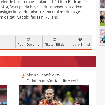
teler de bordo-mavili takımın 1-1 biten Bodrum FK
16
okta, 'Avrupa da hayal oldu' manşetini atarken
Tayl
lığını kullandı. Taka, 'Fırtına tatil moduna girdi',
15
pist
da tatil yaptık' ifadesini kullandı.
15
kadr
15
14
gönl
Puan Durumu
Fikstür Bilgisi
Kadro Bilgisi
14
nası
14
açık
14
Sams
14
9
Mauro Icardi'den
14
Galatasaray'ın teklifine ret!
kötü
14
Fene
14
13
heye