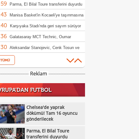
:59
Parma, El Bilal Toure transferini duyurdu
:43
Manisa Basket'in Kocaeli'ye taşınmasına
:40
milyon TL'lik tazminat davası
Karşıyaka Stadı'nda geri sayım sürüyor
:36
Galatasaray MCT Technic, Oumar
:30
o'yu transfer etti
Aleksandar Stanojevic, Cenk Tosun ve
:29
 Akbaba'dan Süper Lig mesajı
Trabzonspor, kamp kadrosunu açıkladı!
:12
eksik
Beşiktaş'tan Taylan Bulut kararı!
Reklam
:08
Bruno Fernandes, Altay Bayındır'a veda
VRUPA'DAN FUTBOL
:07
Dursun Özbek: "Galatasaray sadece bir
:05
 kulübü değil"
Göztepe ile Trabzonspor, İsmail
Chelsea'de yaprak
:54
aşı'nın jübilesi için sahada
dökümü! Tam 16 oyuncu
VakıfBank'tan smaçör takviyesi: Vanja
gönderilecek
:49
ovic kadroya katıldı
Hull City'den orta sahaya takviye: Hjerto-
Parma, El Bilal Toure
:49
 imzayı attı
Galatasaray, hazırlık maçında Villarreal'i
transferini duyurdu