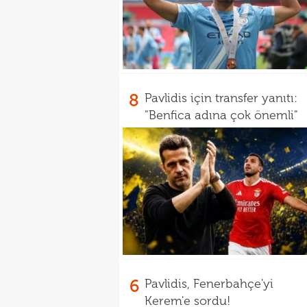
8
Pavlidis için transfer yanıtı:
"Benfica adına çok önemli"
6
Pavlidis, Fenerbahçe'yi
Kerem'e sordu!