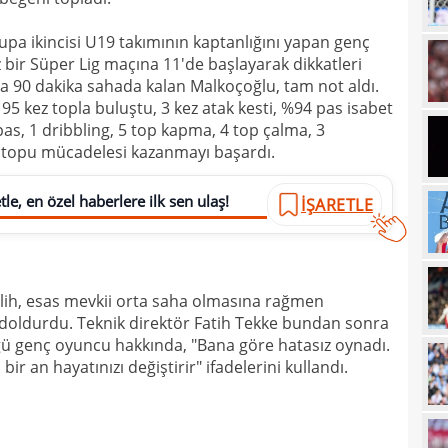
16
kon
upa ikincisi U19 takımının kaptanlığını yapan genç
16
deği
ez bir Süper Lig maçına 11'de başlayarak dikkatleri
a 90 dakika sahada kalan Malkoçoğlu, tam not aldı.
16
maaş
95 kez topla buluştu, 3 kez atak kesti, %94 pas isabet
16
 pas, 1 dribbling, 5 top kapma, 4 top çalma, 3
va topu mücadelesi kazanmayı başardı.
16
yala
16
Rak
le, en özel haberlere ilk sen ulaş!
İŞARETLE
16
için 
16
Çeky
16
alih, esas mevkii orta saha olmasına rağmen
Erok
doldurdu. Teknik direktör Fatih Tekke bundan sonra
16
şamp
ü genç oyuncu hakkında, "Bana göre hatasız oynadı.
ir an hayatınızı değiştirir" ifadelerini kullandı.
16
12. 
16
Şamp
16
müjd