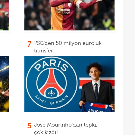
13
Türk
13
13
kalı
13
ikna
7
PSG'den 50 milyon euroluk
transfer!
13
ve e
13
görü
13
13
soru
12
gücü
12
12
haml
5
Jose Mourinho'dan tepki,
12
geli
çok kızdı!