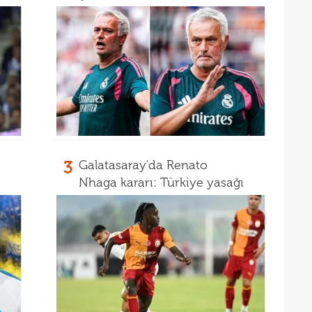
12
12
Vigo
12
Sörl
11
belli
3
Galatasaray'da Renato
Nhaga kararı: Türkiye yasağı