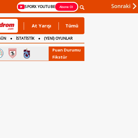
SPORX YOUTUBE
Abone Ol
At Yarışı
Tümü
GÜN
İSTATİSTİK
(YENİ) OYUNLAR
Puan Durumu
Fikstür