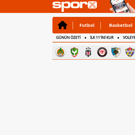
Futbol
Basketbol
GÜNÜN ÖZETİ
İLK 11'İNİ KUR
VOLEYB
CANLI ANLATIM
İNGİLTERE