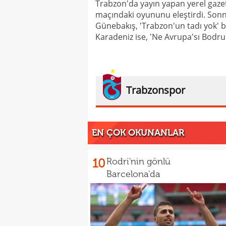
Trabzon'da yayın yapan yerel gaze
maçındaki oyununu eleştirdi. Sonn
Günebakış, 'Trabzon'un tadı yok' baş
Karadeniz ise, 'Ne Avrupa'sı Bodrum'
Trabzonspor
EN ÇOK OKUNANLAR
10
Rodri'nin gönlü
Barcelona'da