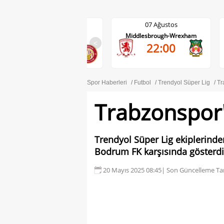
07 Ağustos
07 Ağustos
Wycombe Wanderers-
Middlesbrough-Wrexham
Stevenage
<
22:00
21:45
Spor Haberleri
Futbol
Trendyol Süper Lig
Tr
Trabzonspor'
Trendyol Süper Lig ekiplerind
Bodrum FK karşısında gösterdi
20 Mayıs 2025 08:45
| Son Güncelleme Tar