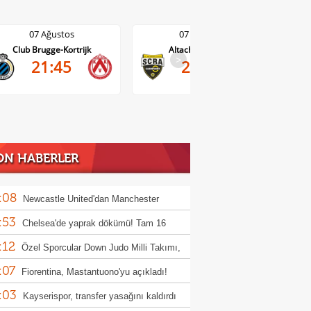
07 Ağustos
07 Ağustos
Club Brugge-Kortrijk
Altach-WSG Tirol
>
21:45
20:30
ON HABERLER
:08
Newcastle United'dan Manchester
:53
ed'a Lewis Hall yanıtı!
Chelsea'de yaprak dökümü! Tam 16
:12
cu gönderilecek
Özel Sporcular Down Judo Milli Takımı,
:07
ç'te 7 madalya kazandı
Fiorentina, Mastantuono'yu açıkladı!
:03
Kayserispor, transfer yasağını kaldırdı