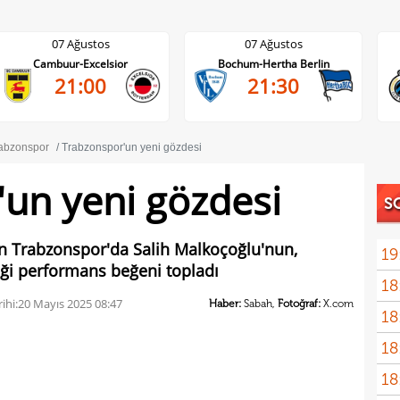
07 Ağustos
07 Ağustos
Cambuur-Excelsior
Bochum-Hertha Berlin
21:00
21:30
abzonspor
Trabzonspor'un yeni gözdesi
un yeni gözdesi
S
en Trabzonspor'da Salih Malkoçoğlu'nun,
19
ği performans beğeni topladı
18
Unit
ihi:
20 Mayıs 2025 08:47
Haber:
Sabah,
Fotoğraf:
X.com
18
oyun
18
İsve
18