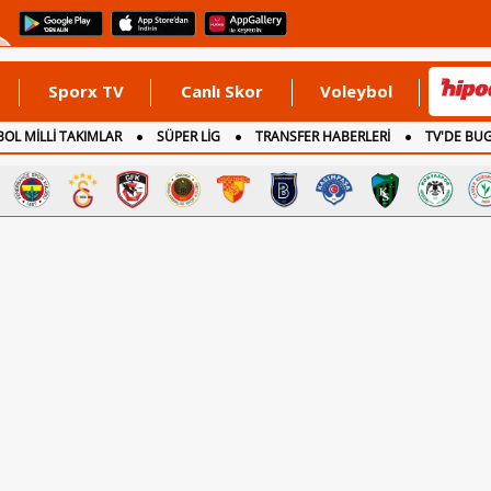
Sporx TV
Canlı Skor
Voleybol
OL MİLLİ TAKIMLAR
SÜPER LİG
TRANSFER HABERLERİ
TV'DE BU