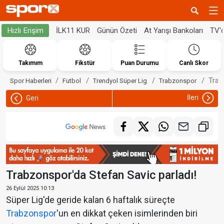
İLK11 KUR
Günün Özeti
At Yarışı Bankoları
TV'
Hızlı Erişim
Takımım
Fikstür
Puan Durumu
Canlı Skor
Trab
Spor Haberleri
Futbol
Trendyol Süper Lig
Trabzonspor
İleri
Geri
Trabzonspor'da Stefan Savic parladı!
26 Eylül 2025 10:13
Süper Lig'de geride kalan 6 haftalık süreçte
Trabzonspor
'un en dikkat çeken isimlerinden biri