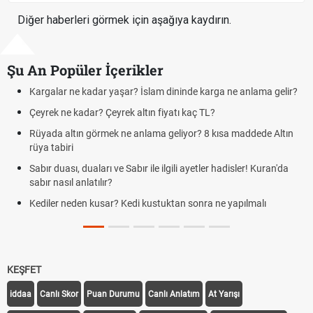
Diğer haberleri görmek için aşağıya kaydırın.
Şu An Popüler İçerikler
Kargalar ne kadar yaşar? İslam dininde karga ne anlama gelir?
Çeyrek ne kadar? Çeyrek altın fiyatı kaç TL?
Rüyada altın görmek ne anlama geliyor? 8 kısa maddede Altın
rüya tabiri
Sabır duası, duaları ve Sabır ile ilgili ayetler hadisler! Kuran'da
sabır nasıl anlatılır?
Kediler neden kusar? Kedi kustuktan sonra ne yapılmalı
KEŞFET
iddaa
Canlı Skor
Puan Durumu
Canlı Anlatım
At Yarışı