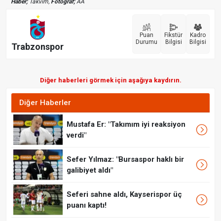
Haber;
Takvim,
Fotoğraf;
AA
Puan
Fikstür
Kadro
Durumu
Bilgisi
Bilgisi
Trabzonspor
Diğer haberleri görmek için aşağıya kaydırın.
Diğer Haberler
Mustafa Er: "Takımım iyi reaksiyon
verdi"
Sefer Yılmaz: "Bursaspor haklı bir
galibiyet aldı"
Seferi sahne aldı, Kayserispor üç
puanı kaptı!