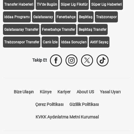
Transfer Haberleri
TV'de Bugün
Süper Lig Fikstür
Süper Lig Haberleri
iddaa Programı
Galatasaray
Fenerbahçe
Beşiktaş
Trabzonspor
Galatasaray Transfer
Fenerbahçe Transfer
Beşiktaş Transfer
Trabzonspor Transfer
Canlı İzle
iddaa Sonuçları
Aktif Sayaç
Takip Et
Bize Ulaşın
Künye
Kariyer
About US
Yasal Uyarı
Çerez Politikası
Gizlilik Politikası
KVKK Aydınlatma Metni Kurumsal