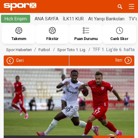
ANA SAYFA
İLK11 KUR
At Yarışı Bankoları
TV'
Hızlı Erişim
Takımım
Fikstür
Puan Durumu
Canlı Skor
TFF 1. Lig'de 6. hafta 
Spor Haberleri
Futbol
Spor Toto 1. Lig
İleri
Geri