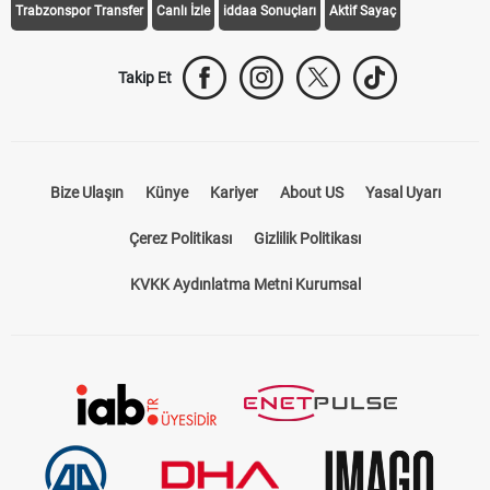
Trabzonspor Transfer
Canlı İzle
iddaa Sonuçları
Aktif Sayaç
Takip Et
Bize Ulaşın
Künye
Kariyer
About US
Yasal Uyarı
Çerez Politikası
Gizlilik Politikası
KVKK Aydınlatma Metni Kurumsal