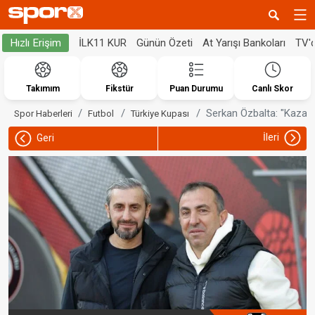
İLK11 KUR
Günün Özeti
At Yarışı Bankoları
TV'
Hızlı Erişim
Takımım
Fikstür
Puan Durumu
Canlı Skor
Serkan Özbalta: "Kazan
Spor Haberleri
Futbol
Türkiye Kupası
İleri
Geri