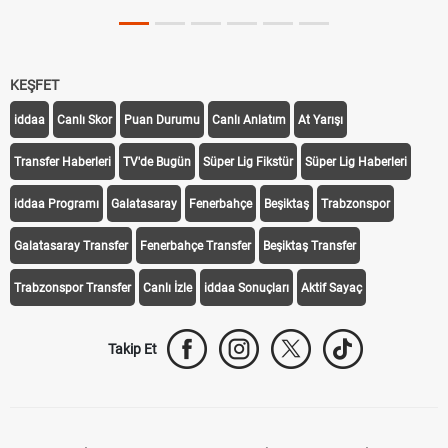
KEŞFET
iddaa
Canlı Skor
Puan Durumu
Canlı Anlatım
At Yarışı
Transfer Haberleri
TV'de Bugün
Süper Lig Fikstür
Süper Lig Haberleri
iddaa Programı
Galatasaray
Fenerbahçe
Beşiktaş
Trabzonspor
Galatasaray Transfer
Fenerbahçe Transfer
Beşiktaş Transfer
Trabzonspor Transfer
Canlı İzle
iddaa Sonuçları
Aktif Sayaç
Takip Et