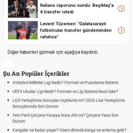
Italiano raporunu sundu: Beşiktaş'a
4 transfer istedi
Levent Tüzemen: "Galatasaraylı
futbolcular transfer gündeminden
rahatsız"
Diğer haberleri görmek için aşağıya kaydırın.
Şu An Popüler İçerikler
Milletler Ligi Nedir? Formatı ve Puanlama Sistemi
Çeyrek ne ka
lar Ligi Nedir? Formatı ve Lig Sistemi Nasıl İşler?
Rüyada altın
rüya tabiri
ştirme Sonuçları Açıklandı mı? 2026 Lise Yerleştirme
ında Son Durum
Sabır duası, 
sabır nasıl an
ti Çerçeve Yasaya İmza Attı mı? Çerçeve Yasa Son
Kediler nede
ne kadar yaşar? İslam dininde karga ne anlama gelir?
Futbolda ofsa