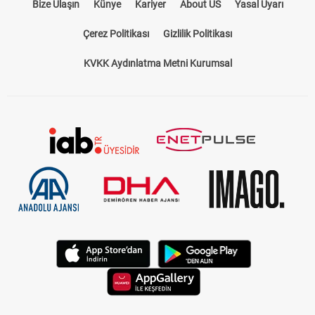
Bize Ulaşın
Künye
Kariyer
About US
Yasal Uyarı
Çerez Politikası
Gizlilik Politikası
KVKK Aydınlatma Metni Kurumsal