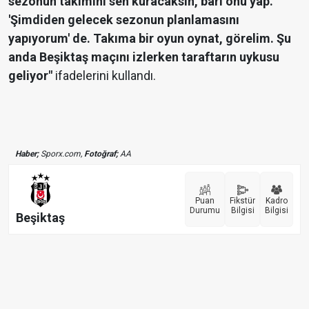
sezonun takımını sen kuracaksın, bari onu yap.
'Şimdiden gelecek sezonun planlamasını
yapıyorum' de. Takıma bir oyun oynat, görelim. Şu
anda Beşiktaş maçını izlerken taraftarın uykusu
geliyor"
ifadelerini kullandı.
Haber;
Sporx.com,
Fotoğraf;
AA
Puan
Fikstür
Kadro
Durumu
Bilgisi
Bilgisi
Beşiktaş