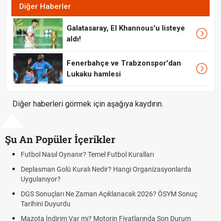
Diğer Haberler
Galatasaray, El Khannous'u listeye
aldı!
Fenerbahçe ve Trabzonspor'dan
Lukaku hamlesi
Diğer haberleri görmek için aşağıya kaydırın.
Şu An Popüler İçerikler
sıl Oynanır? Temel Futbol Kuralları
Hradec Kral
BJK)
n Golü Kuralı Nedir? Hangi Organizasyonlarda
yor?
Hradec Kralo
Kralove BJK 
çları Ne Zaman Açıklanacak 2026? ÖSYM Sonuç
Duyurdu
Hradec Kralo
canlı linki
ndirim Var mı? Motorin Fiyatlarında Son Durum