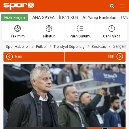
ANA SAYFA
İLK11 KUR
At Yarışı Bankoları
TV'
Hızlı Erişim
Takımım
Fikstür
Puan Durumu
Canlı Skor
Sergen Y
Spor Haberleri
Futbol
Trendyol Süper Lig
Beşiktaş
İleri
Geri