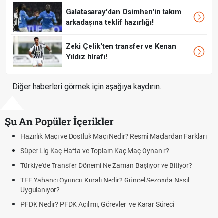
Galatasaray'dan Osimhen'in takım
arkadaşına teklif hazırlığı!
Zeki Çelik'ten transfer ve Kenan
Yıldız itirafı!
Diğer haberleri görmek için aşağıya kaydırın.
Şu An Popüler İçerikler
rlık Maçı ve Dostluk Maçı Nedir? Resmî Maçlardan Farkları
Puan D
er Lig Kaç Hafta ve Toplam Kaç Maç Oynanır?
Skor N
iye'de Transfer Dönemi Ne Zaman Başlıyor ve Bitiyor?
Futbol 
Yabancı Oyuncu Kuralı Nedir? Güncel Sezonda Nasıl
Deplas
ulanıyor?
Uygula
 Nedir? PFDK Açılımı, Görevleri ve Karar Süreci
DGS So
Tarihin