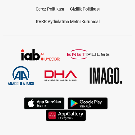
Bize Ulaşın
Künye
Kariyer
About US
Yasal Uyarı
Çerez Politikası
Gizlilik Politikası
KVKK Aydınlatma Metni Kurumsal