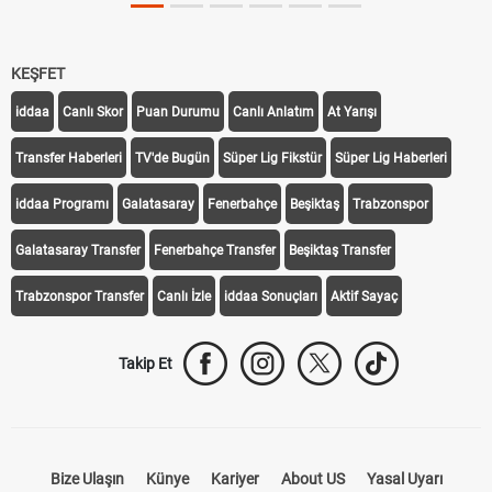
KEŞFET
iddaa
Canlı Skor
Puan Durumu
Canlı Anlatım
At Yarışı
Transfer Haberleri
TV'de Bugün
Süper Lig Fikstür
Süper Lig Haberleri
iddaa Programı
Galatasaray
Fenerbahçe
Beşiktaş
Trabzonspor
Galatasaray Transfer
Fenerbahçe Transfer
Beşiktaş Transfer
Trabzonspor Transfer
Canlı İzle
iddaa Sonuçları
Aktif Sayaç
Takip Et