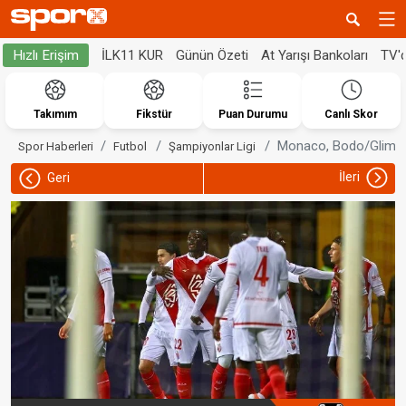
İLK11 KUR
Günün Özeti
At Yarışı Bankoları
TV'
Hızlı Erişim
Takımım
Fikstür
Puan Durumu
Canlı Skor
Monaco, Bodo/Glimt 
Spor Haberleri
Futbol
Şampiyonlar Ligi
İleri
Geri