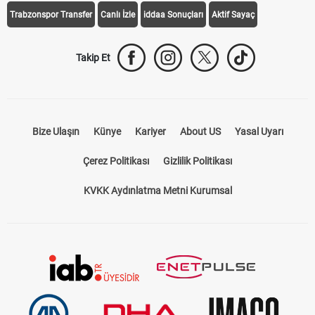
Trabzonspor Transfer
Canlı İzle
iddaa Sonuçları
Aktif Sayaç
Takip Et
Bize Ulaşın
Künye
Kariyer
About US
Yasal Uyarı
Çerez Politikası
Gizlilik Politikası
KVKK Aydınlatma Metni Kurumsal