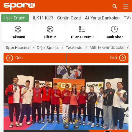
İLK11 KUR
Günün Özeti
At Yarışı Bankoları
TV'
Hızlı Erişim
Takımım
Fikstür
Puan Durumu
Canlı Skor
Milli tekvandocular, A
Spor Haberleri
Diğer Sporlar
Tekvando
İleri
Geri