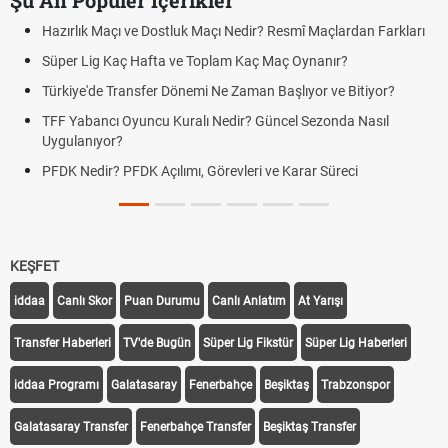
Şu An Popüler İçerikler
çı ve Dostluk Maçı Nedir? Resmî Maçlardan Farkları
Puan Durumunda
aç Hafta ve Toplam Kaç Maç Oynanır?
Skor Ne Demek?
Transfer Dönemi Ne Zaman Başlıyor ve Bitiyor?
Futbol Nasıl Oy
 Oyuncu Kuralı Nedir? Güncel Sezonda Nasıl
Deplasman Golü
?
Uygulanıyor?
 PFDK Açılımı, Görevleri ve Karar Süreci
DGS Sonuçları
Tarihini Duyur
KEŞFET
iddaa
Canlı Skor
Puan Durumu
Canlı Anlatım
At Yarışı
Transfer Haberleri
TV'de Bugün
Süper Lig Fikstür
Süper Lig Haberleri
iddaa Programı
Galatasaray
Fenerbahçe
Beşiktaş
Trabzonspor
Galatasaray Transfer
Fenerbahçe Transfer
Beşiktaş Transfer