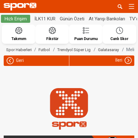
İLK11 KUR
Günün Özeti
At Yarışı Bankoları
TV'
Hızlı Erişim
Takımım
Fikstür
Puan Durumu
Canlı Skor
Melik
Spor Haberleri
Futbol
Trendyol Süper Lig
Galatasaray
İleri
Geri