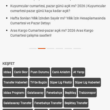
Kuyumcular cumartesi, pazar günü açık mı? 2026 | Kuyumcular
cumartesi-pazar günü kaça kadar açık?
Hafta Sonları Yıllık İzinden Sayılır mı? Yıllık İzin Hesaplamasında
Cumartesi ve Pazar Detayı
Aras Kargo Cumartesi-pazar açık mı? 2026 Aras Kargo
Cumartesi çalışma saatleri!
KEŞFET
iddaa
Canlı Skor
Puan Durumu
Canlı Anlatım
At Yarışı
Transfer Haberleri
TV'de Bugün
Süper Lig Fikstür
Süper Lig Haberleri
iddaa Programı
Galatasaray
Fenerbahçe
Beşiktaş
Trabzonspor
Galatasaray Transfer
Fenerbahçe Transfer
Beşiktaş Transfer
Trabzonspor Transfer
Canlı İzle
iddaa Sonuçları
Aktif Sayaç