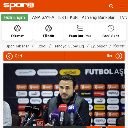
ANA SAYFA
İLK11 KUR
At Yarışı Bankoları
TV'
Hızlı Erişim
Takımım
Fikstür
Puan Durumu
Canlı Skor
Kerem Y
Spor Haberleri
Futbol
Trendyol Süper Lig
Eyüpspor
İleri
Geri