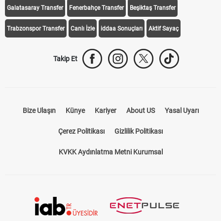
Galatasaray Transfer
Fenerbahçe Transfer
Beşiktaş Transfer
Trabzonspor Transfer
Canlı İzle
iddaa Sonuçları
Aktif Sayaç
Takip Et
Bize Ulaşın
Künye
Kariyer
About US
Yasal Uyarı
Çerez Politikası
Gizlilik Politikası
KVKK Aydınlatma Metni Kurumsal