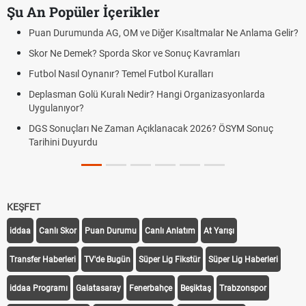
Şu An Popüler İçerikler
ar Ne Anlama Gelir?
Mazota İndirim Var mı? Motorin Fiyatlarında 
amları
Hradec Kralove Beşiktaş maçı şifresiz canlı yayı
ı
Hradec Kralove Beşiktaş CANLI İZLE ŞİFRESİZ 
BJK)
izasyonlarda
Hradec Kralove Beşiktaş maçı şifresiz S Sport P
Kralove BJK link
6? ÖSYM Sonuç
Hradec Kralove Beşiktaş ücretsiz izle, Hradec 
canlı linki
KEŞFET
iddaa
Canlı Skor
Puan Durumu
Canlı Anlatım
At Yarışı
Transfer Haberleri
TV'de Bugün
Süper Lig Fikstür
Süper Lig Haberleri
iddaa Programı
Galatasaray
Fenerbahçe
Beşiktaş
Trabzonspor