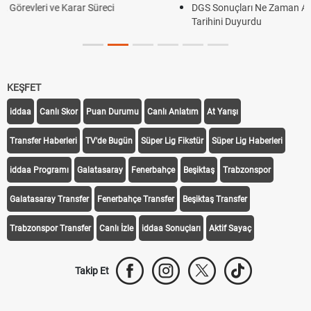
DGS Sonuçları Ne Zaman Açıklanacak 2026? ÖSYM Sonuç
Tarihini Duyurdu
KEŞFET
iddaa
Canlı Skor
Puan Durumu
Canlı Anlatım
At Yarışı
Transfer Haberleri
TV'de Bugün
Süper Lig Fikstür
Süper Lig Haberleri
iddaa Programı
Galatasaray
Fenerbahçe
Beşiktaş
Trabzonspor
Galatasaray Transfer
Fenerbahçe Transfer
Beşiktaş Transfer
Trabzonspor Transfer
Canlı İzle
iddaa Sonuçları
Aktif Sayaç
Takip Et