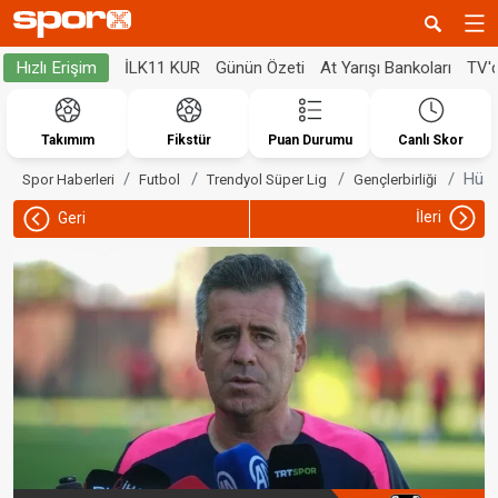
İLK11 KUR
Günün Özeti
At Yarışı Bankoları
TV'
Hızlı Erişim
Takımım
Fikstür
Puan Durumu
Canlı Skor
Hüse
Spor Haberleri
Futbol
Trendyol Süper Lig
Gençlerbirliği
İleri
Geri