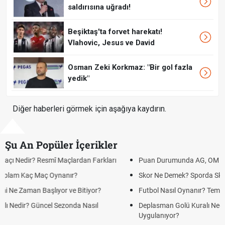
saldırısına uğradı!
Beşiktaş'ta forvet harekatı!
Vlahovic, Jesus ve David
Osman Zeki Korkmaz: "Bir gol fazla
yedik"
Diğer haberleri görmek için aşağıya kaydırın.
Şu An Popüler İçerikler
Puan Durumunda AG, OM ve Diğer Kısaltmalar Ne Anlama Gelir?
Skor Ne Demek? Sporda Skor ve Sonuç Kavramları
Futbol Nasıl Oynanır? Temel Futbol Kuralları
Deplasman Golü Kuralı Nedir? Hangi Organizasyonlarda
Uygulanıyor?