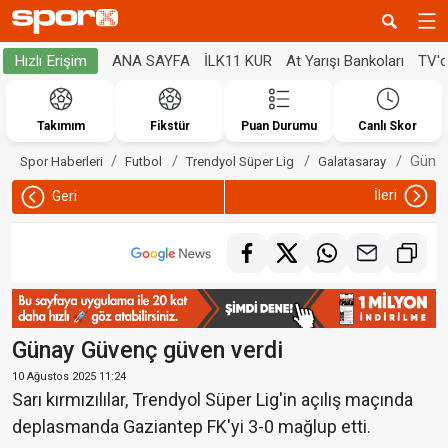
ANA SAYFA
İLK11 KUR
At Yarışı Bankoları
TV'
Hızlı Erişim
Takımım
Fikstür
Puan Durumu
Canlı Skor
Günay
Spor Haberleri
Futbol
Trendyol Süper Lig
Galatasaray
İleri
Geri
Günay Güvenç güven verdi
10 Ağustos 2025 11:24
Sarı kırmızılılar, Trendyol Süper Lig'in açılış maçında
deplasmanda Gaziantep FK'yi 3-0 mağlup etti.