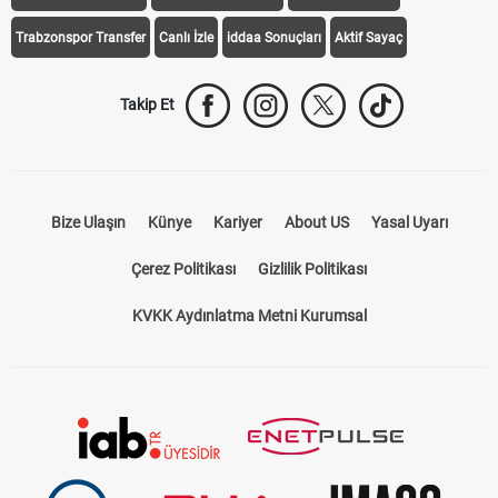
Trabzonspor Transfer
Canlı İzle
iddaa Sonuçları
Aktif Sayaç
Takip Et
Bize Ulaşın
Künye
Kariyer
About US
Yasal Uyarı
Çerez Politikası
Gizlilik Politikası
KVKK Aydınlatma Metni Kurumsal