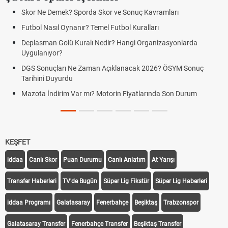
Skor Ne Demek? Sporda Skor ve Sonuç Kavramları
Futbol Nasıl Oynanır? Temel Futbol Kuralları
Deplasman Golü Kuralı Nedir? Hangi Organizasyonlarda
Uygulanıyor?
DGS Sonuçları Ne Zaman Açıklanacak 2026? ÖSYM Sonuç
Tarihini Duyurdu
Mazota İndirim Var mı? Motorin Fiyatlarında Son Durum
KEŞFET
iddaa
Canlı Skor
Puan Durumu
Canlı Anlatım
At Yarışı
Transfer Haberleri
TV'de Bugün
Süper Lig Fikstür
Süper Lig Haberleri
iddaa Programı
Galatasaray
Fenerbahçe
Beşiktaş
Trabzonspor
Galatasaray Transfer
Fenerbahçe Transfer
Beşiktaş Transfer