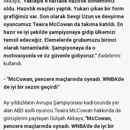
Akkaya,
"Yaklaşık 6 haftalık hazırlık dönemimiz
oldu. Hazırlık maçları yaptık. Yukarı çıkan bir form
grafiğimiz var. Son olarak Sevgi Uzun ve devşirme
oyuncumuz Teaira McCowan da takıma katıldı. En
hazır ve iyi şekilde şampiyonaya gidip ülkemizi
temsil edeceğiz. Elemelerde grubumuzu birinci
olarak tamamladık. Şampiyonaya da o
motivasyonla ve öz güvenle gidiyoruz."
ifadelerini
kullandı.
- "McCowan, pencere maçlarında oynadı. WNBA'de
de iyi bir sezon geçirdi"
Ay-yıldızlıların Avrupa Şampiyonası kadrosunda yer
alan ABD asıllı oyuncu Teaira McCowan hakkında da
görüşlerini paylaşan Gülşah Akkaya,
"McCowan,
pencere maçlarında oynadı. WNBA'de de iyi bir