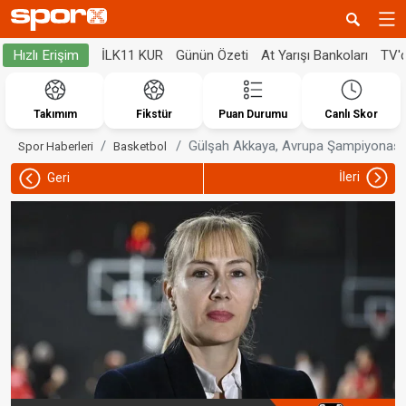
İLK11 KUR
Günün Özeti
At Yarışı Bankoları
TV'
Hızlı Erişim
Takımım
Fikstür
Puan Durumu
Canlı Skor
Gülşah Akkaya, Avrupa Şampiyonası'n
Spor Haberleri
Basketbol
İleri
Geri