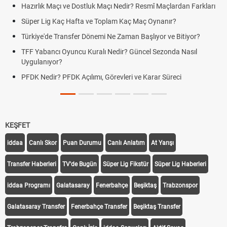
ir? Resmî Maçlardan Farkları
Puan Durumunda AG, OM ve Diğer Kıs
aç Maç Oynanır?
Skor Ne Demek? Sporda Skor ve Sonu
an Başlıyor ve Bitiyor?
Futbol Nasıl Oynanır? Temel Futbol Ku
 Güncel Sezonda Nasıl
Deplasman Golü Kuralı Nedir? Hangi
Uygulanıyor?
i ve Karar Süreci
DGS Sonuçları Ne Zaman Açıklanaca
Tarihini Duyurdu
KEŞFET
iddaa
Canlı Skor
Puan Durumu
Canlı Anlatım
At Yarışı
Transfer Haberleri
TV'de Bugün
Süper Lig Fikstür
Süper Lig Haberleri
iddaa Programı
Galatasaray
Fenerbahçe
Beşiktaş
Trabzonspor
Galatasaray Transfer
Fenerbahçe Transfer
Beşiktaş Transfer