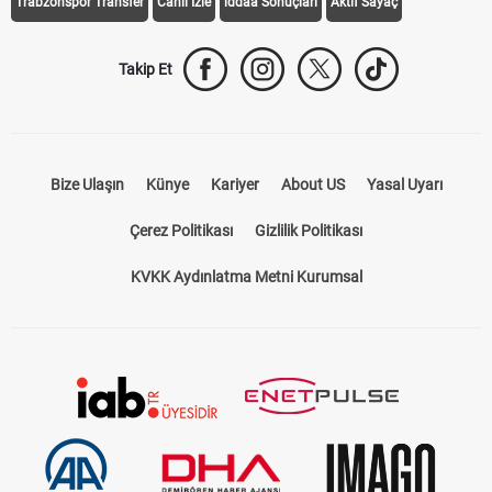
Trabzonspor Transfer
Canlı İzle
iddaa Sonuçları
Aktif Sayaç
Takip Et
Bize Ulaşın
Künye
Kariyer
About US
Yasal Uyarı
Çerez Politikası
Gizlilik Politikası
KVKK Aydınlatma Metni Kurumsal