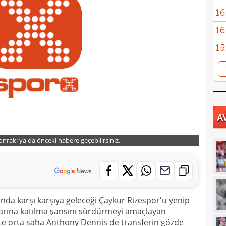
16
şamp
16
dire
15
fina
15
kattı
15
seyi
15
"Gal
A
15
15
mali
sonraki ya da önceki habere geçebilirsiniz.
15
sözl
14
prog
14
tran
da karşı karşıya geleceği Çaykur Rizespor'u yenip
14
arına katılma şansını sürdürmeyi amaçlayan
kte orta saha Anthony Dennis de transferin gözde
14