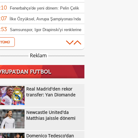
:10
iyonluk mesajı!
Fenerbahçe'de yeni dönem: Pelin Çelik
:07
ktör oldu
İlke Özyüksel, Avrupa Şampiyonası'nda
:53
le yükseldi
Samsunspor, Igor Drapinski'yi renklerine
:45
Karşıyaka'nın potada ilk iki maçı
:44
rcisiz
Özgür Önver'den yeni sezon mesajı:
Reklam
:35
atasaray ruhunu oluşturacağız"
Franco Mastantuono Fiorentina yolunda!
VRUPA'DAN FUTBOL
:06
Trabzonspor Muhammed Salah'ın
:01
yetini açıkladı!
TFF ile Trendyol isim sponsorluğu
Real Madrid'den rekor
:01
eşmesini uzattı
transfer: Yan Diomande
Trendyol 1. Lig sezonun ilk hafta
:52
ramı açıklandı
Denizli İdmanyurdu'ndan orta saha
Newcastle United'da
:48
sferi
Muğlaspor, Akil'i yine kiraladı
Matthias Jaissle dönemi
:45
Somaspor'da transfer sürüyor
Domenico Tedesco'dan
:42
Göztepe ve Galatasaray'ın 53 yıllık yarım