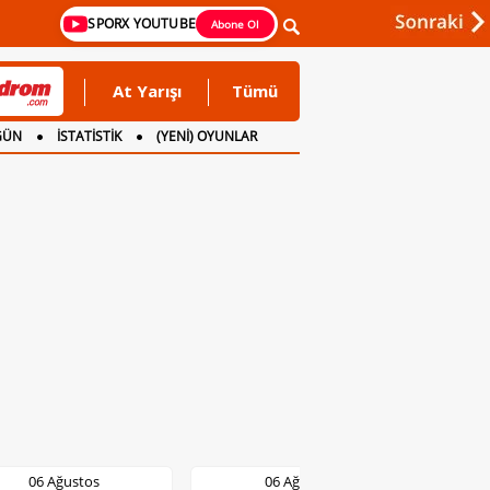
SPORX YOUTUBE
Abone Ol
At Yarışı
Tümü
GÜN
İSTATİSTİK
(YENİ) OYUNLAR
06 Ağustos
06 Ağustos