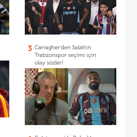
01
11'le
00
iddi
Şamp
3
Carragher'den Salah'ın
Trabzonspor seçimi için
olay sözler!