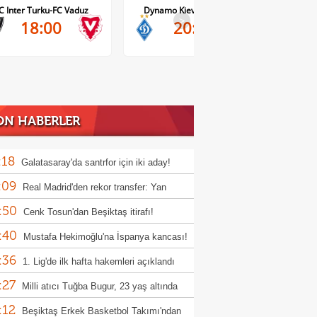
C Inter Turku-FC Vaduz
Dynamo Kiev-Qarabag FK
FC Tw
>
18:00
20:00
ON HABERLER
:18
Galatasaray'da santrfor için iki aday!
:09
Real Madrid'den rekor transfer: Yan
:50
mande
Cenk Tosun'dan Beşiktaş itirafı!
:40
Mustafa Hekimoğlu'na İspanya kancası!
:36
1. Lig'de ilk hafta hakemleri açıklandı
:27
Milli atıcı Tuğba Bugur, 23 yaş altında
:12
pa şampiyonu oldu
Beşiktaş Erkek Basketbol Takımı'ndan