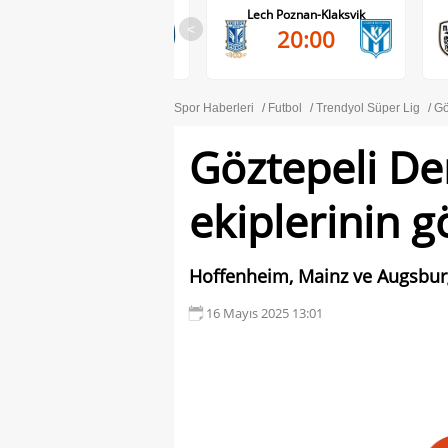
RB Salzburg-Pafos FC
Lech Poznan-Klaksvik
<
20:00
20:00
Spor Haberleri
Futbol
Trendyol Süper Lig
Gö
Göztepeli D
ekiplerinin g
Hoffenheim, Mainz ve Augsburg
16 Mayıs 2025 13:01