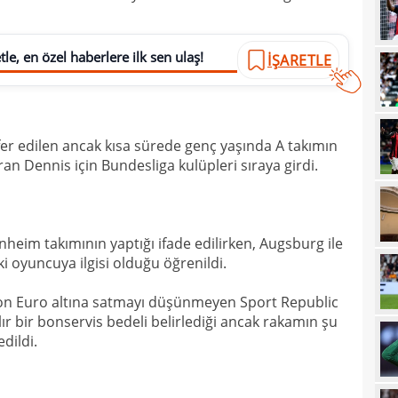
14
kupa
le, en özel haberlere ilk sen ulaş!
14
İŞARETLE
14
Sam
14
er edilen ancak kısa sürede genç yaşında A takımın
14
oldu
ran Dennis için Bundesliga kulüpleri sıraya girdi.
13
hızl
13
Juve
nheim takımının yaptığı ifade edilirken, Augsburg ile
13
sıca
i oyuncuya ilgisi olduğu öğrenildi.
13
ilyon Euro altına satmayı düşünmeyen Sport Republic
13
kötü
ılır bir bonservis bedeli belirlediği ancak rakamın şu
13
dildi.
spon
13