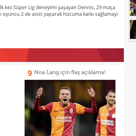
13
olabi
ilk kez Süper Lig deneyimi yaşayan Dennis, 29 maça
13
yalı oyuncu 2 de asist yaparak hücuma katkı sağlamayı
13
duru
13
hiç 
12
dola
12
çıktı
12
fikst
9
Noa Lang için flaş açıklama!
12
vurg
12
11
11
spon
11
11
Turn