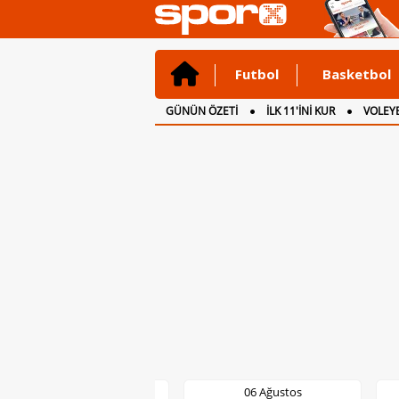
Futbol
Basketbol
GÜNÜN ÖZETİ
İLK 11'İNİ KUR
VOLEYB
CANLI ANLATIM
İNGİLTERE
06 Ağustos
06 Ağustos