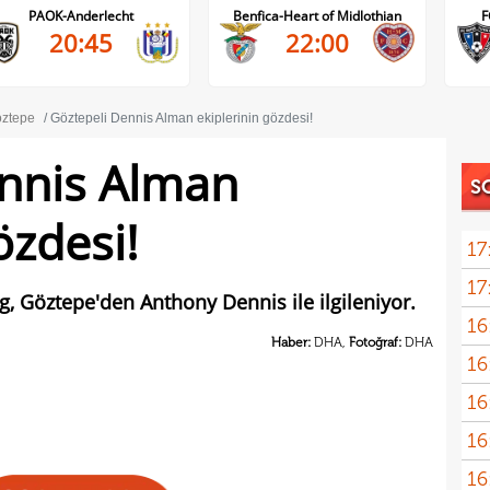
PAOK-Anderlecht
Benfica-Heart of Midlothian
F
20:45
22:00
ztepe
Göztepeli Dennis Alman ekiplerinin gözdesi!
ennis Alman
S
özdesi!
17
17
, Göztepe'den Anthony Dennis ile ilgileniyor.
16
Dio
Haber:
DHA,
Fotoğraf:
DHA
16
16
16
16
Avru