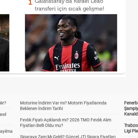
1
Galatasaray'da Rafael Leao
transferi için sıcak gelişme!
lır?
Motorine İndirim Var mı? Motorin Fiyatlarında
Fenerb
Beklenen İndirim Tarihi
Şampiy
Kanald
asıl
Fındık Fiyatı Açıklandı mı? 2026 TMO Fındık Alım
Fiyatları Belli Oldu mu?
Trabzo
Ligi Pla
Sayılma
Sigaraya Zam Mı Geldi? Güncel JTI Sigara Fiyatları