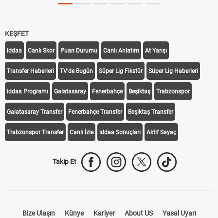
KEŞFET
iddaa
Canlı Skor
Puan Durumu
Canlı Anlatım
At Yarışı
Transfer Haberleri
TV'de Bugün
Süper Lig Fikstür
Süper Lig Haberleri
iddaa Programı
Galatasaray
Fenerbahçe
Beşiktaş
Trabzonspor
Galatasaray Transfer
Fenerbahçe Transfer
Beşiktaş Transfer
Trabzonspor Transfer
Canlı İzle
iddaa Sonuçları
Aktif Sayaç
Takip Et
Bize Ulaşın
Künye
Kariyer
About US
Yasal Uyarı