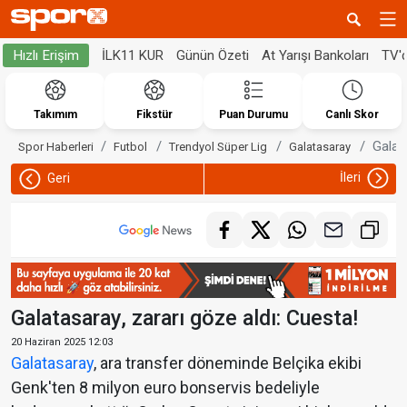
İLK11 KUR
Günün Özeti
At Yarışı Bankoları
TV'
Hızlı Erişim
Takımım
Fikstür
Puan Durumu
Canlı Skor
Galat
Spor Haberleri
Futbol
Trendyol Süper Lig
Galatasaray
İleri
Geri
Galatasaray, zararı göze aldı: Cuesta!
20 Haziran 2025 12:03
Galatasaray
, ara transfer döneminde Belçika ekibi
Genk'ten 8 milyon euro bonservis bedeliyle