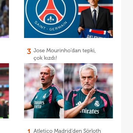
19
yolla
18
3
Jose Mourinho'dan tepki,
çok kızdı!
1
Atletico Madrid'den Sörloth