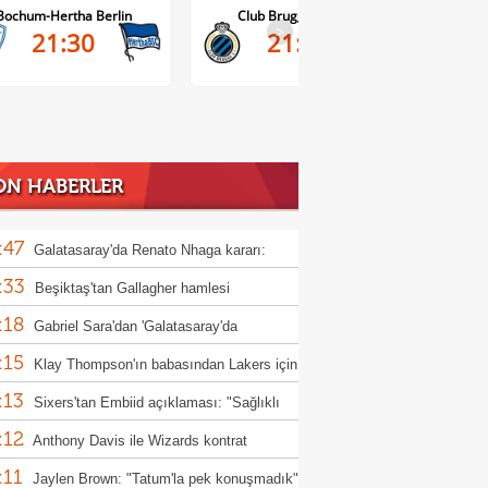
Club Brugge-Kortrijk
Altach-WSG Tirol
>
21:45
20:30
ON HABERLER
:47
Galatasaray'da Renato Nhaga kararı:
:33
iye yasağı
Beşiktaş'tan Gallagher hamlesi
:18
Gabriel Sara'dan 'Galatasaray'da
:15
yorum' mesajı!
Klay Thompson'ın babasından Lakers için
:13
 çabası
Sixers'tan Embiid açıklaması: "Sağlıklı
:12
kstra motive"
Anthony Davis ile Wizards kontrat
:11
şmelerini erteledi
Jaylen Brown: "Tatum'la pek konuşmadık"