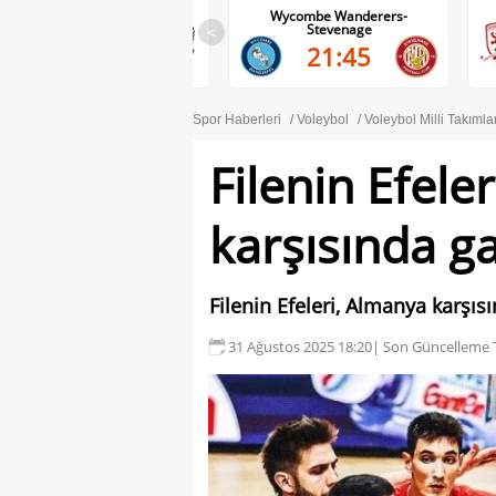
Wycombe Wanderers-
Middlesbrough-Wrexham
Stevenage
<
22:00
21:45
Spor Haberleri
Voleybol
Voleybol Milli Takımla
Filenin Efele
karşısında ga
Filenin Efeleri, Almanya karşısı
31 Ağustos 2025 18:20
| Son Güncelleme T