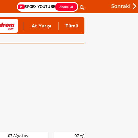
SPORX YOUTUBE
Abone Ol
At Yarışı
Tümü
07 Ağustos
07 Ağustos