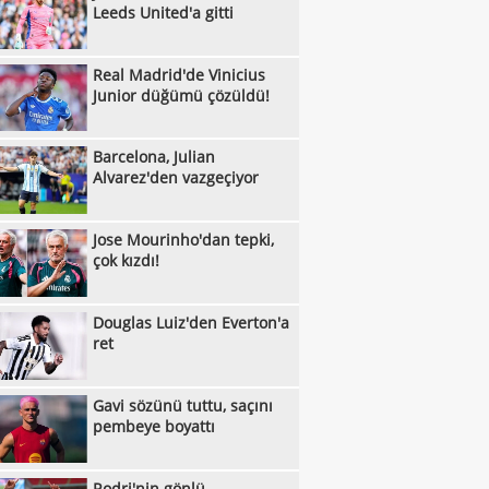
Leeds United'a gitti
:19
ermeye hazırlanıyor!
Çek basını: "Acımasız yenilgi"
:42
Real Madrid'de Vinicius
Vlahovic için karar haftası: Beşiktaş
Junior düğümü çözüldü!
:35
n yanıt bekliyor
Fenerbahçe'den Martinelli hamlesi
:23
Pavlidis, Fenerbahçe'yi Kerem'e sordu!
Barcelona, Julian
Alvarez'den vazgeçiyor
:17
Fenerbahçe'de forvet planı: Ya Endrick ya
:50
assy
Yazarlardan Beşiktaş yorumları
Jose Mourinho'dan tepki,
çok kızdı!
:41
Rafael Leao, Galatasaray'a çok yakın!
:32
 masadaki rakam
Mauro Icardi'den Galatasaray'ın teklifine
Douglas Luiz'den Everton'a
:44
ret
Beşiktaş'ın galibiyeti sonrası ülke
:22
nında son durum
İşte Konferans Ligi'nde gecenin sonuçları
Gavi sözünü tuttu, saçını
:19
Mauro Icardi'ye yeni talip
pembeye boyattı
:04
İşte Avrupa Ligi'nde gecenin sonuçları!
Rodri'nin gönlü