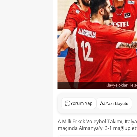
Klavye okları ile 
Yorum Yap
Yazı Boyutu
A Milli Erkek Voleybol Takımı, İtal
maçında Almanya'yı 3-1 mağlup ett