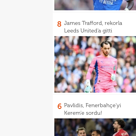
8
James Trafford, rekorla
Leeds United'a gitti
6
Pavlidis, Fenerbahçe'yi
Kerem'e sordu!