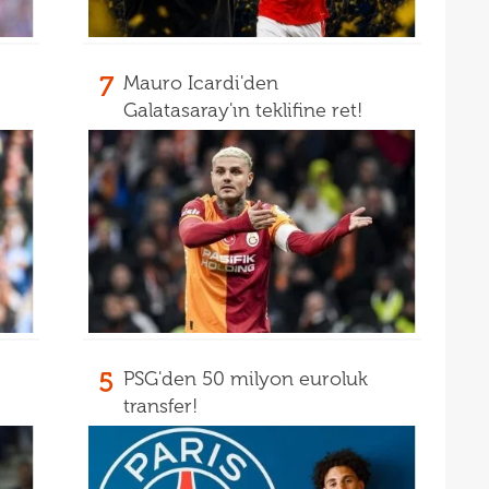
21
21
gitti
7
Mauro Icardi'den
21
kart
Galatasaray'ın teklifine ret!
21
açık
21
çözü
21
20
kara
20
Must
20
19
5
PSG'den 50 milyon euroluk
19
transfer!
19
19