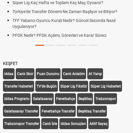
g Kaç Hafta ve Toplam Kaç Maç Oynanır?
Skor Ne Dem
e Transfer Dönemi Ne Zaman Başlıyor ve Bitiyor?
Futbol Nasıl
ncı Oyuncu Kuralı Nedir? Güncel Sezonda Nasıl
Deplasman G
yor?
Uygulanıyor
r? PFDK Açılımı, Görevleri ve Karar Süreci
DGS Sonuçl
Tarihini Duy
KEŞFET
iddaa
Canlı Skor
Puan Durumu
Canlı Anlatım
At Yarışı
Transfer Haberleri
TV'de Bugün
Süper Lig Fikstür
Süper Lig Haberleri
iddaa Programı
Galatasaray
Fenerbahçe
Beşiktaş
Trabzonspor
Galatasaray Transfer
Fenerbahçe Transfer
Beşiktaş Transfer
Trabzonspor Transfer
Canlı İzle
iddaa Sonuçları
Aktif Sayaç