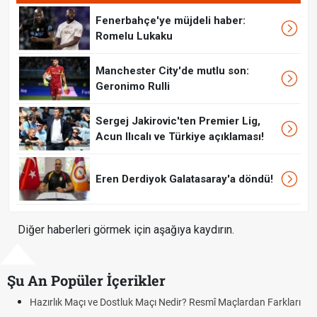
Fenerbahçe'ye müjdeli haber:
Romelu Lukaku
Manchester City'de mutlu son:
Geronimo Rulli
Sergej Jakirovic'ten Premier Lig,
Acun Ilıcalı ve Türkiye açıklaması!
Eren Derdiyok Galatasaray'a döndü!
Diğer haberleri görmek için aşağıya kaydırın.
Şu An Popüler İçerikler
Maçı ve Dostluk Maçı Nedir? Resmî Maçlardan Farkları
Puan Durumu