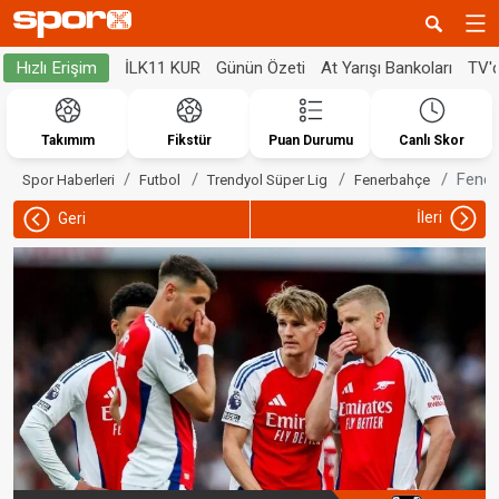
İLK11 KUR
Günün Özeti
At Yarışı Bankoları
TV'
Hızlı Erişim
Takımım
Fikstür
Puan Durumu
Canlı Skor
Fener
Spor Haberleri
Futbol
Trendyol Süper Lig
Fenerbahçe
İleri
Geri