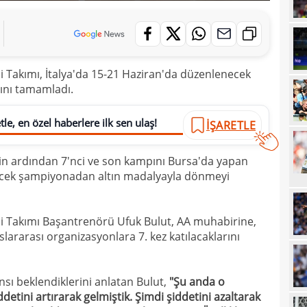
00
fina
23
tale
23
bird
 Takımı, İtalya'da 15-21 Haziran'da düzenlenecek
23
rını tamamladı.
22
kattı
le, en özel haberlere ilk sen ulaş!
İŞARETLE
22
anda
22
inin ardından 7'nci ve son kampını Bursa'da yapan
rilecek şampiyonadan altın madalyayla dönmeyi
21
21
Luk
i Takımı Başantrenörü Ufuk Bulut, AA muhabirine,
21
ararası organizasyonlara 7. kez katılacaklarını
21
Rulli
20
Şamp
ı beklendiklerini anlatan Bulut,
"Şu anda o
detini artırarak gelmiştik. Şimdi şiddetini azaltarak
20