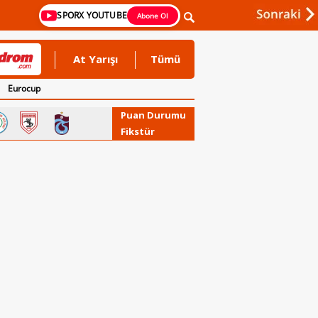
SPORX YOUTUBE
Abone Ol
At Yarışı
Tümü
Eurocup
Puan Durumu
Fikstür