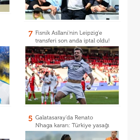
16
kon
16
deği
16
maaş
7
Fisnik Asllani'nin Leipzig'e
16
transferi son anda iptal oldu!
yala
5
Galatasaray'da Renato
Nhaga kararı: Türkiye yasağı