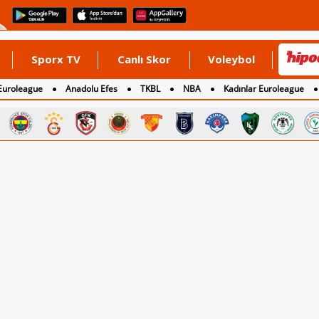
Sporx TV
Canlı Skor
Voleybol
Euroleague
Anadolu Efes
TKBL
NBA
Kadınlar Euroleague