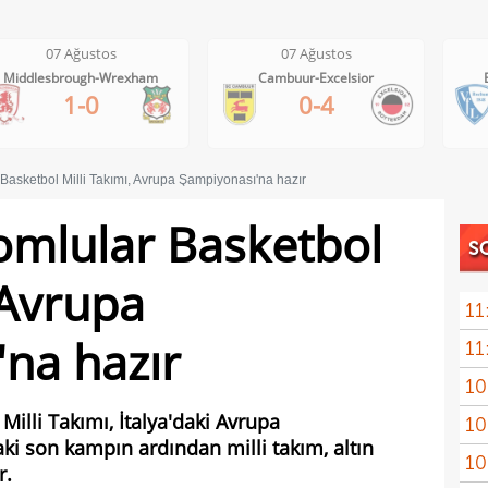
07 Ağustos
07 Ağustos
Middlesbrough-Wrexham
Cambuur-Excelsior
1-0
0-4
asketbol Milli Takımı, Avrupa Şampiyonası'na hazır
mlular Basketbol
S
 Avrupa
11
na hazır
11
yanı
10
İsta
lli Takımı, İtalya'daki Avrupa
10
soru
ki son kampın ardından milli takım, altın
10
yıld
r.