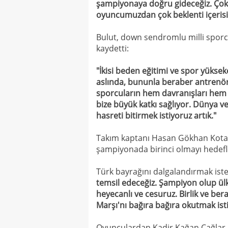
şampiyonaya doğru gideceğiz. Çok
oyuncumuzdan çok beklenti içerisi
Bulut, down sendromlu milli sporcu
kaydetti:
"İkisi beden eğitimi ve spor yüks
aslında, bununla beraber antrenör
sporcuların hem davranışları hem p
bize büyük katkı sağlıyor. Dünya ve 
hasreti bitirmek istiyoruz artık."
Takım kaptanı Hasan Gökhan Kotan d
şampiyonada birinci olmayı hedefle
Türk bayrağını dalgalandırmak ist
temsil edeceğiz. Şampiyon olup ül
heyecanlı ve cesuruz. Birlik ve ber
Marşı'nı bağıra bağıra okutmak ist
Oyunculardan Kadir Kağan Çağlar is