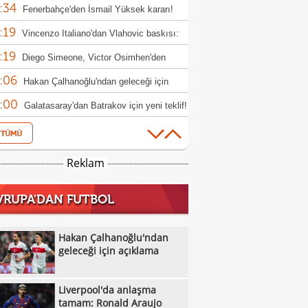
:34
Fenerbahçe'den İsmail Yüksek kararı!
:19
Vincenzo Italiano'dan Vlahovic baskısı:
:19
i bekliyorum"
Diego Simeone, Victor Osimhen'den
:06
eçmiyor!
Hakan Çalhanoğlu'ndan geleceği için
:00
klama
Galatasaray'dan Batrakov için yeni teklif!
:37
Fenerbahçe'de kader adamı Talisca
:22
Fenerbahçe, Real Madrid ile anlaştı! Sıra
Reklam
:46
ick'te!
Manisa FK Teknik Sorumlusu Selman
VRUPA'DAN FUTBOL
:45
un'dan galibiyet yorumu
Boluspor'dan sakatlık açıklaması:
:35
ula kemiği kırıldı"
Liverpool'da anlaşma tamam: Ronald
Hakan Çalhanoğlu'ndan
:27
jo
geleceği için açıklama
Galatasaray, hazırlık maçında Villarreal'i
:14
uk edecek
Oyuna girdi, 1 dakika sonra hastaneye
Liverpool'da anlaşma
:09
rıldı
U17 Erkek Milliler, Sırbistan'ı geçerek
tamam: Ronald Araujo