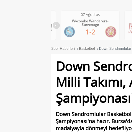
07 Ağustos
07 Ağustos
Wolves-Port Vale
Wycombe Wanderers-
Stevenage
<
3-0
1-2
Spor Haberleri
Basketbol
Down Sendromlular B
Down Sendro
Milli Takımı,
Şampiyonası'
Down Sendromlular Basketbol Mi
Şampiyonası'na hazır. Bursa'da
madalyayla dönmeyi hedefliyo