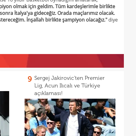
iyon olmak için geldim. Tüm kardeşlerimle birlikte
17
onra İtalya'ya gideceğiz. Orada maçlarımız olacak.
ereceğim. İnşallah birlikte şampiyon olacağız."
diye
17
100 
17
17
Ball
17
Emre
17
İki 
17
9
Sergej Jakirovic'ten Premier
17
Lig, Acun Ilıcalı ve Türkiye
etti
açıklaması!
17
spor
16
Köyb
16
Ivan
16
Dahl