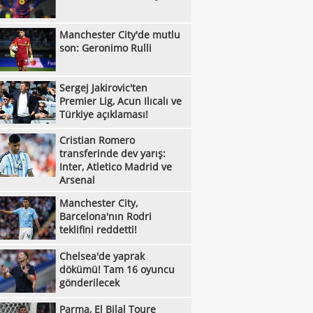
:00
le yükseldi!
Liverpool'dan Barcola hamlesi! PSG'nin
Manchester City'de mutlu
:45
bi dudak uçuklattı
Kayserispor'da tarihi gün! 15 transfer
son: Geronimo Rulli
:28
en!
Manisa FK, Bolu'da üç puanı kaptı!
:05
Sergej Jakirovic'ten
Çorum FK, Jesus Ramirez'i kadrosuna
Premier Lig, Acun Ilıcalı ve
:52
!
Fisnik Asllani'nin Leipzig'e transferi son
Türkiye açıklaması!
:52
 iptal oldu!
Erzurumspor, Ebosele ile anlaştı!
Cristian Romero
transferinde dev yarış:
:31
Metehan Altunbaş, Kocaelispor'da
Inter, Atletico Madrid ve
Arsenal
:49
Fenerbahçe'ye müjdeli haber: Romelu
Manchester City,
:29
aku
Filenin Sultanları, Fransa'yı yine devirdi!
Barcelona'nın Rodri
teklifini reddetti!
:13
Manchester City'de mutlu son: Geronimo
Chelsea'de yaprak
:09
Kıvanç Taşyaran ve Buğra Ünal, Avrupa
dökümü! Tam 16 oyuncu
:42
gönderilecek
iyonası'nda finale yükseldi
Altay, Tuna Üzümcü ile topbaşı yaptı
:36
Sergej Jakirovic'ten Premier Lig, Acun
Parma, El Bilal Toure