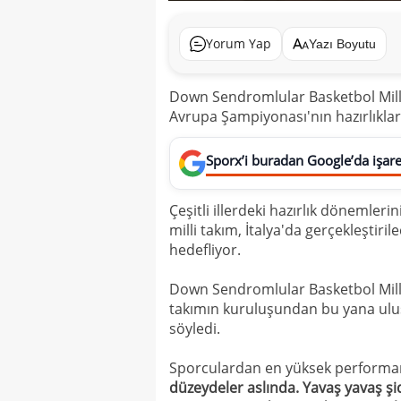
Yorum Yap
Yazı Boyutu
Down Sendromlular Basketbol Milli
Avrupa Şampiyonası'nın hazırlıkla
Sporx’i buradan Google’da işaret
Çeşitli illerdeki hazırlık dönemler
milli takım, İtalya'da gerçekleşti
hedefliyor.
Down Sendromlular Basketbol Mill
takımın kuruluşundan bu yana ulusl
söyledi.
Sporculardan en yüksek performans
düzeydeler aslında. Yavaş yavaş şid