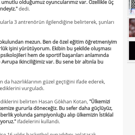
 umutlu olduğumuz oyuncularımız var. Özellikle üç
20
ndeyiz."
dedi.
Ilıc
20
larla 3 antrenörün ilgilendiğine belirterek, şunları
19
19
Inte
ekokulundan mezun. Ben de özel eğitim öğretmeniyim
lük işini yürütüyorum. Ekibin bu şekilde oluşması
19
kattı
sikolojileri hem de sportif başarıları anlamında
19
Avrupa ikinciliğimiz var. Bu sene bir altınla bu
Süe
19
tekli
a hazırlıklarının güzel geçtiğini ifade ederek,
19
diklerini vurguladı.
18
Unit
ediklerini belirten Hasan Gökhan Kotan,
"Ülkemizi
18
oyun
kemize gururla döneceğiz. Bu sefer daha güçlüyüz,
18
İsve
aberlik yolunda şampiyonluğu alıp ülkemizin İstiklal
iyoruz."
ifadelerini kullandı.
18
17
e 16 yıldır basketbol oynadığını anlatarak,