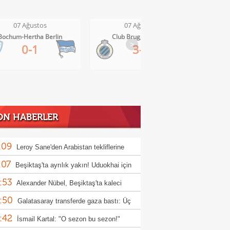
07 Ağustos
07 Ağustos
Bochum-Hertha Berlin
Club Brugge-Kortrijk
>
0-1
3-0
ON HABERLER
:09
Leroy Sane'den Arabistan tekliflerine
:07
t
Beşiktaş'ta ayrılık yakın! Uduokhai için
:53
nbul'a geliyorlar!
Alexander Nübel, Beşiktaş'ta kaleci
:50
nunu bitirdi!
Galatasaray transferde gaza bastı: Üç
:42
ız için hamle
İsmail Kartal: "O sezon bu sezon!"