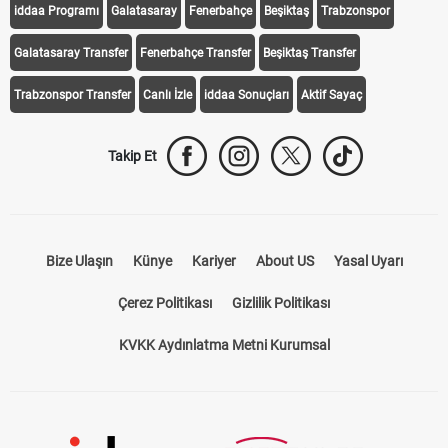
iddaa Programı
Galatasaray
Fenerbahçe
Beşiktaş
Trabzonspor
Galatasaray Transfer
Fenerbahçe Transfer
Beşiktaş Transfer
Trabzonspor Transfer
Canlı İzle
iddaa Sonuçları
Aktif Sayaç
Takip Et
Bize Ulaşın
Künye
Kariyer
About US
Yasal Uyarı
Çerez Politikası
Gizlilik Politikası
KVKK Aydınlatma Metni Kurumsal