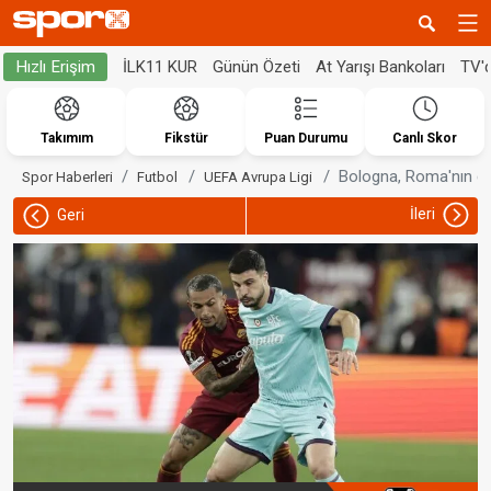
İLK11 KUR
Günün Özeti
At Yarışı Bankoları
TV'
Hızlı Erişim
Takımım
Fikstür
Puan Durumu
Canlı Skor
Bologna, Roma'nın can
Spor Haberleri
Futbol
UEFA Avrupa Ligi
İleri
Geri