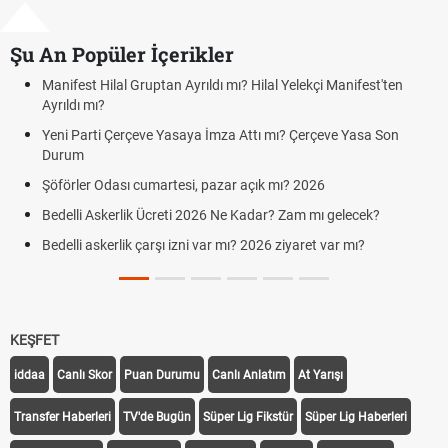
Şu An Popüler İçerikler
fest Hilal Gruptan Ayrıldı mı? Hilal Yelekçi Manifest'ten
Kuyumcu
ldı mı?
cumarte
 Parti Çerçeve Yasaya İmza Attı mı? Çerçeve Yasa Son
Hafta So
um
Cumarte
rler Odası cumartesi, pazar açık mı? 2026
Aras Ka
Cumarte
lli Askerlik Ücreti 2026 Ne Kadar? Zam mı gelecek?
Hazırlı
lli askerlik çarşı izni var mı? 2026 ziyaret var mı?
Süper L
KEŞFET
iddaa
Canlı Skor
Puan Durumu
Canlı Anlatım
At Yarışı
Transfer Haberleri
TV'de Bugün
Süper Lig Fikstür
Süper Lig Haberleri