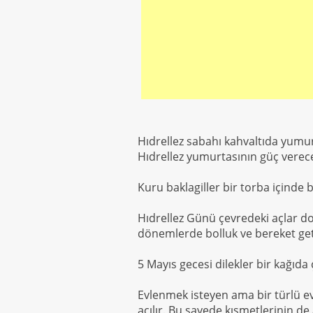
Hıdrellez sabahı kahvaltıda yumurt
Hıdrellez yumurtasının güç verec
Kuru baklagiller bir torba içinde 
Hıdrellez Günü çevredeki açlar do
dönemlerde bolluk ve bereket geti
5 Mayıs gecesi dilekler bir kağıda ç
Evlenmek isteyen ama bir türlü ev
açılır. Bu sayede kısmetlerinin de