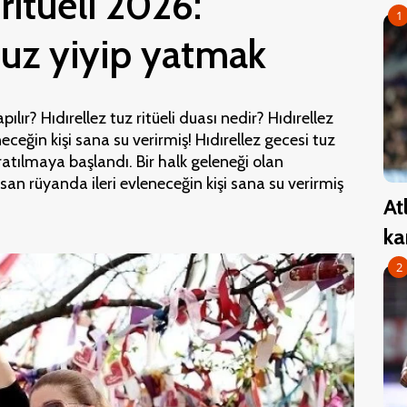
 ritüeli 2026:
1
 tuz yiyip yatmak
pılır? Hıdırellez tuz ritüeli duası nedir? Hıdırellez
ceğin kişi sana su verirmiş! Hıdırellez gecesi tuz
ratılmaya başlandı. Bir halk geleneği olan
rsan rüyanda ileri evleneceğin kişi sana su verirmiş
At
ka
2