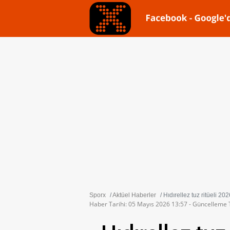
Sporx
Aktüel Haberler
Hıdırellez tuz ritüeli 20
Haber Tarihi: 05 Mayıs 2026 13:57 - Güncelleme 