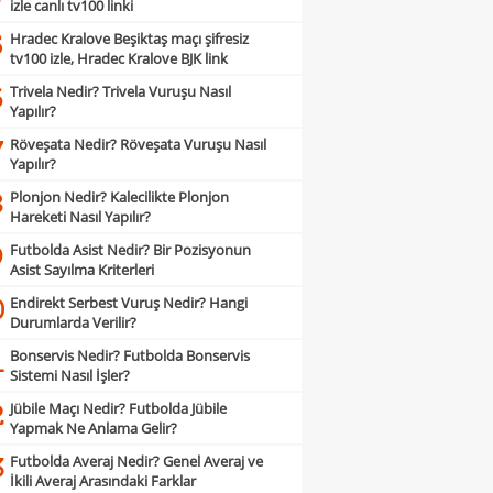
izle canlı tv100 linki
Hradec Kralove Beşiktaş maçı şifresiz
5
tv100 izle, Hradec Kralove BJK link
Trivela Nedir? Trivela Vuruşu Nasıl
6
Yapılır?
Röveşata Nedir? Röveşata Vuruşu Nasıl
7
Yapılır?
Plonjon Nedir? Kalecilikte Plonjon
8
Hareketi Nasıl Yapılır?
Futbolda Asist Nedir? Bir Pozisyonun
9
Asist Sayılma Kriterleri
Endirekt Serbest Vuruş Nedir? Hangi
0
Durumlarda Verilir?
Bonservis Nedir? Futbolda Bonservis
1
Sistemi Nasıl İşler?
Jübile Maçı Nedir? Futbolda Jübile
2
Yapmak Ne Anlama Gelir?
Futbolda Averaj Nedir? Genel Averaj ve
3
İkili Averaj Arasındaki Farklar