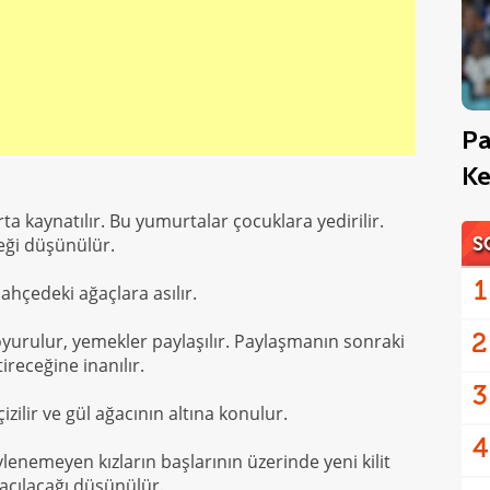
Pa
Ke
a kaynatılır. Bu yumurtalar çocuklara yedirilir.
S
eği düşünülür.
1
bahçedeki ağaçlara asılır.
2
yurulur, yemekler paylaşılır. Paylaşmanın sonraki
receğine inanılır.
3
izilir ve gül ağacının altına konulur.
4
lenemeyen kızların başlarının üzerinde yeni kilit
 açılacağı düşünülür.