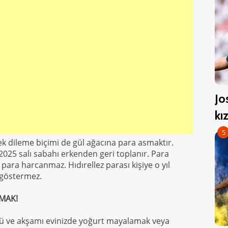
Jo
kı
5
lek dileme biçimi de gül ağacına para asmaktır.
 2025 salı sabahı erkenden geri toplanır. Para
para harcanmaz. Hıdırellez parası kişiye o yıl
 göstermez.
TMAK!
nü ve akşamı evinizde yoğurt mayalamak veya