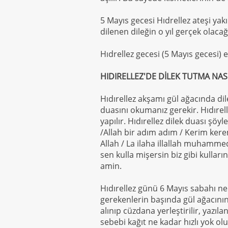
5 Mayıs gecesi Hıdrellez ateşi yak
dilenen dileğin o yıl gerçek olacağı
Hıdrellez gecesi (5 Mayıs gecesi) e
HIDIRELLEZ'DE DİLEK TUTMA NASI
Hıdırellez akşamı gül ağacında di
duasını okumanız gerekir. Hıdırell
yapılır. Hıdırellez dilek duası şö
/Allah bir adım adım / Kerim ker
Allah / La ilaha illallah muhammed
sen kulla mişersin biz gibi kulla
amin.
Hıdırellez günü 6 Mayıs sabahı nele
gerekenlerin başında gül ağacını
alınıp cüzdana yerleştirilir, yazılan
sebebi kağıt ne kadar hızlı yok ol