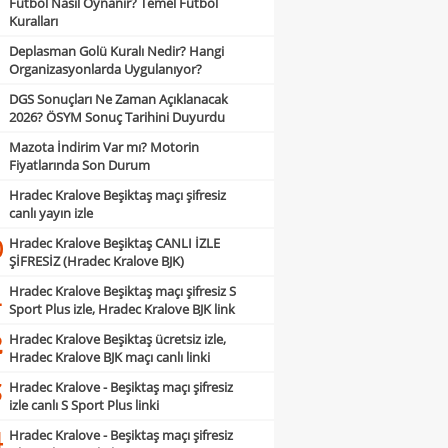
Futbol Nasıl Oynanır? Temel Futbol
Kuralları
Deplasman Golü Kuralı Nedir? Hangi
Organizasyonlarda Uygulanıyor?
DGS Sonuçları Ne Zaman Açıklanacak
2026? ÖSYM Sonuç Tarihini Duyurdu
Mazota İndirim Var mı? Motorin
Fiyatlarında Son Durum
Hradec Kralove Beşiktaş maçı şifresiz
canlı yayın izle
Hradec Kralove Beşiktaş CANLI İZLE
0
ŞİFRESİZ (Hradec Kralove BJK)
Hradec Kralove Beşiktaş maçı şifresiz S
1
Sport Plus izle, Hradec Kralove BJK link
Hradec Kralove Beşiktaş ücretsiz izle,
2
Hradec Kralove BJK maçı canlı linki
Hradec Kralove - Beşiktaş maçı şifresiz
3
izle canlı S Sport Plus linki
Hradec Kralove - Beşiktaş maçı şifresiz
4