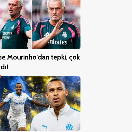
se Mourinho'dan tepki, çok
zdı!