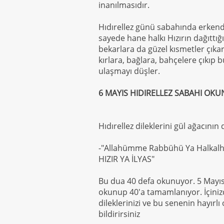
inanılmasıdır.
Hıdırellez günü sabahında erkenden
sayede hane halkı Hızırın dağıttığ
bekarlara da güzel kısmetler çıka
kırlara, bağlara, bahçelere çıkıp 
ulaşmayı düşler.
6 MAYIS HIDIRELLEZ SABAHI OK
Hıdırellez dileklerini gül ağacını
-"Allahümme Rabbühü Ya Halkalh
HIZIR YA İLYAS"
Bu dua 40 defa okunuyor. 5 Mayı
okunup 40'a tamamlanıyor. İçinizde
dileklerinizi ve bu senenin hayırlı 
bildirirsiniz