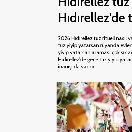
Hıdırellez tuz
Hıdırellez'de
2026 Hıdırellez tuz ritüeli nasıl ya
tuz yiyip yatarsan rüyanda evlene
yiyip yatarsan araması çok sık a
Hıdırellez'de gece tuz yiyip yata
inanışı da vardır.