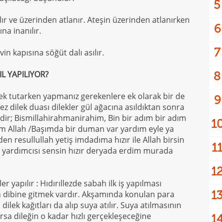
5
ılır ve üzerinden atlanır. Ateşin üzerinden atlanırken
6
na inanılır.
7
vin kapısına söğüt dalı asılır.
L YAPILIYOR?
8
lek tutarken yapmanız gerekenlere ek olarak bir de
9
ez dilek duası dilekler gül ağacına asıldıktan sonra
yledir; Bismillahirahmanirahim, Bin bir adım bir adım
1
em Allah /Başımda bir duman var yardım eyle ya
en resullullah yetiş imdadıma hızır ile Allah birsin
1
rın yardımcısı sensin hızır deryada erdim murada
1
r yapılır : Hıdırıllezde sabah ilk iş yapılması
1
n dibine gitmek vardır. Akşamında konulan para
 dilek kağıtları da alıp suya atılır. Suya atılmasının
ursa dileğin o kadar hızlı gerçekleşeceğine
1