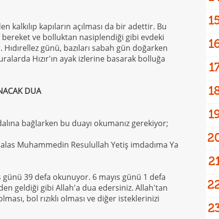
1
 kalkılıp kapıların açılması da bir adettir. Bu
ı bereket ve bolluktan nasiplendiği gibi evdeki
1
r. Hıdırellez günü, bazıları sabah gün doğarken
buralarda Hızır'ın ayak izlerine basarak bolluğa
1
1
UNACAK DUA
1
n dalına bağlarken bu duayı okumanız gerekiyor;
2
alas Muhammedin Resulullah Yetiş imdadıma Ya
2
s günü 39 defa okunuyor. 6 mayıs günü 1 defa
2
n geldiği gibi Allah'a dua edersiniz. Allah'tan
olması, bol rızıklı olması ve diğer isteklerinizi
2