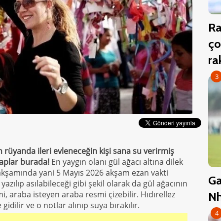
Ra
ço
r
3
an rüyanda ileri evleneceğin kişi sana su verirmiş
aplar burada!
En yaygın olanı gül ağacı altına dilek
 akşamında yani 5 Mayıs 2026 akşam ezan vakti
Ga
a yazılıp asılabileceği gibi şekil olarak da gül ağacının
smi, araba isteyen araba resmi çizebilir. Hıdırellez
Nh
gidilir ve o notlar alınıp suya bırakılır.
4