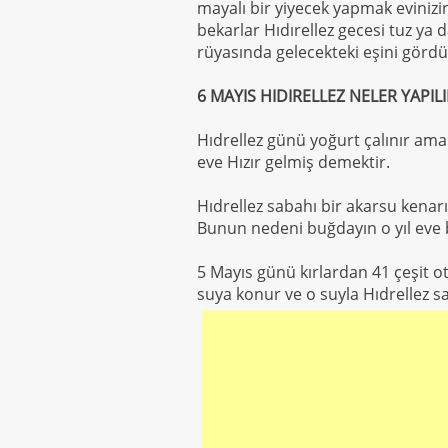
mayalı bir yiyecek yapmak evinizi
bekarlar Hıdırellez gecesi tuz ya
rüyasında gelecekteki eşini gördüğ
6 MAYIS HIDIRELLEZ NELER YAPILI
Hıdrellez günü yoğurt çalınır a
eve Hızır gelmiş demektir.
Hıdrellez sabahı bir akarsu kenar
Bunun nedeni buğdayın o yıl eve b
5 Mayıs günü kırlardan 41 çeşit ot
suya konur ve o suyla Hıdrellez sa