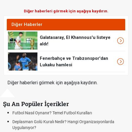
Diğer haberleri görmek için aşağıya kaydırın.
Diğer Haberler
Galatasaray, El Khannous'u listeye
aldı!
Fenerbahçe ve Trabzonspor'dan
Lukaku hamlesi
Diğer haberleri görmek için aşağıya kaydırın.
Şu An Popüler İçerikler
sıl Oynanır? Temel Futbol Kuralları
Hradec Kral
BJK)
n Golü Kuralı Nedir? Hangi Organizasyonlarda
yor?
Hradec Kralo