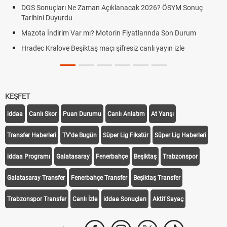
Kralove BJK 
çları Ne Zaman Açıklanacak 2026? ÖSYM Sonuç
Duyurdu
Hradec Kralo
canlı linki
ndirim Var mı? Motorin Fiyatlarında Son Durum
Hradec Kralov
alove Beşiktaş maçı şifresiz canlı yayın izle
linki
Hradec Kralov
KEŞFET
iddaa
Canlı Skor
Puan Durumu
Canlı Anlatım
At Yarışı
Transfer Haberleri
TV'de Bugün
Süper Lig Fikstür
Süper Lig Haberleri
iddaa Programı
Galatasaray
Fenerbahçe
Beşiktaş
Trabzonspor
Galatasaray Transfer
Fenerbahçe Transfer
Beşiktaş Transfer
Trabzonspor Transfer
Canlı İzle
iddaa Sonuçları
Aktif Sayaç