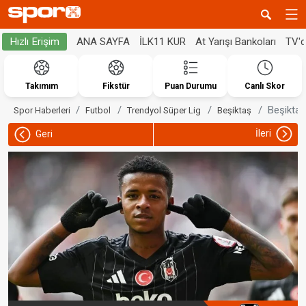
ANA SAYFA
İLK11 KUR
At Yarışı Bankoları
TV'
Hızlı Erişim
Takımım
Fikstür
Puan Durumu
Canlı Skor
Beşiktaş
Spor Haberleri
Futbol
Trendyol Süper Lig
Beşiktaş
İleri
Geri