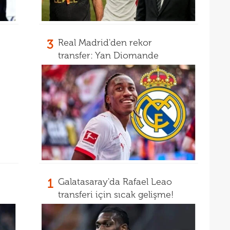
15
mali
15
sözl
3
Real Madrid'den rekor
prog
transfer: Yan Diomande
1
Galatasaray'da Rafael Leao
transferi için sıcak gelişme!