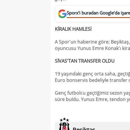
Sporx’i buradan Google’da işaret
KİRALIK HAMLESİ
A Spor'un haberine göre; Beşiktaş,
oyuncusu Yunus Emre Konak'ı kiral
SİVAS'TAN TRANSFER OLDU
19 yaşındaki genç orta saha, geçti
Euro bonservis bedeliyle transfer
Genç futbolcu geçtiğimiz sezon yaş
süre buldu. Yunus Emre, tendon yır
Beşiktaş