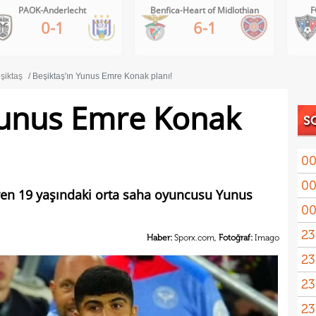
Benfica-Heart of Midlothian
FC Inter Turku-FC Vaduz
6-1
2-1
şiktaş
Beşiktaş'ın Yunus Emre Konak planı!
Yunus Emre Konak
S
00
00
iyen 19 yaşındaki orta saha oyuncusu Yunus
00
23
Haber:
Sporx.com,
Fotoğraf:
Imago
23
yağd
23
iste
23
kaza