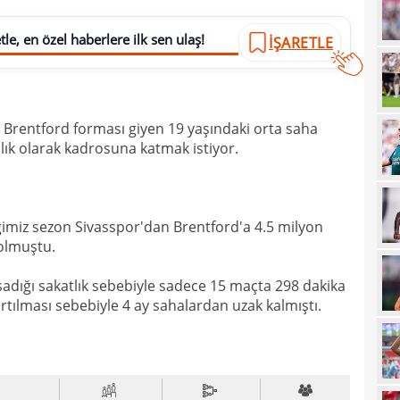
21
çözü
le, en özel haberlere ilk sen ulaş!
İŞARETLE
21
20
kara
20
Must
 Brentford forması giyen 19 yaşındaki orta saha
ık olarak kadrosuna katmak istiyor.
20
19
19
ğimiz sezon Sivasspor'dan Brentford'a 4.5 milyon
 olmuştu.
19
19
adığı sakatlık sebebiyle sadece 15 maçta 298 dakika
tılması sebebiyle 4 ay sahalardan uzak kalmıştı.
19
yolla
18
18