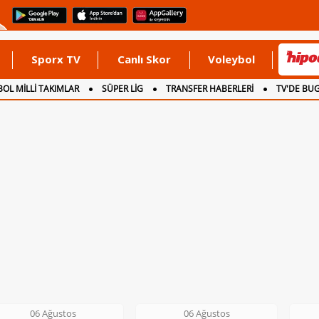
Sporx TV
Canlı Skor
Voleybol
OL MİLLİ TAKIMLAR
SÜPER LİG
TRANSFER HABERLERİ
TV'DE BU
06 Ağustos
06 Ağustos