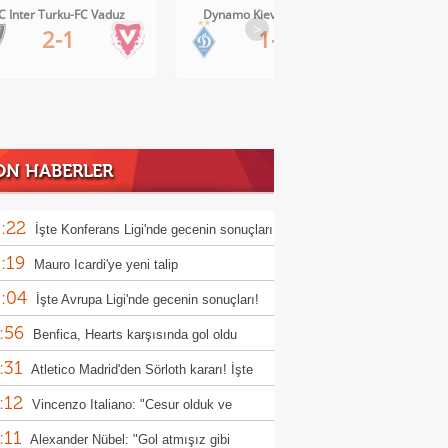
Dynamo Kiev-Qarabag FK
FC Twente-Dunajska Streda
>
1-0
6-0
ON HABERLER
:22
İşte Konferans Ligi'nde gecenin sonuçları
:19
Mauro Icardi'ye yeni talip
:04
İşte Avrupa Ligi'nde gecenin sonuçları!
:56
Benfica, Hearts karşısında gol oldu
:31
ı!
Atletico Madrid'den Sörloth kararı! İşte
:12
nen rakam
Vincenzo Italiano: "Cesur olduk ve
:11
ndık"
Alexander Nübel: "Gol atmışız gibi