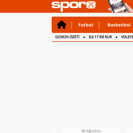
Futbol
Basketbol
GÜNÜN ÖZETİ
İLK 11'İNİ KUR
VOLEYB
CANLI ANLATIM
İNGİLTERE
06 Ağustos
06 Ağustos