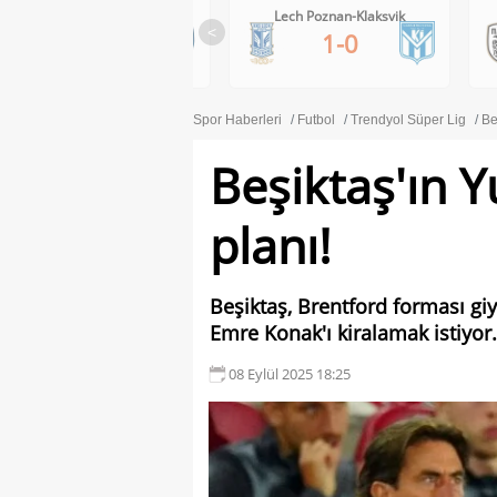
Lech Poznan-Klaksvik
PAOK-Anderlecht
<
1-0
0-1
Spor Haberleri
Futbol
Trendyol Süper Lig
Be
Beşiktaş'ın 
planı!
Beşiktaş, Brentford forması g
Emre Konak'ı kiralamak istiyor.
08 Eylül 2025 18:25