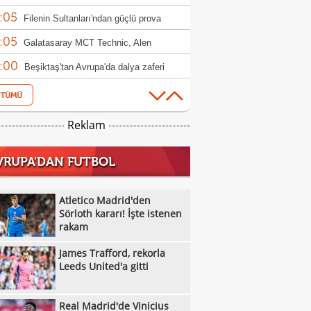
:05
ndim"
Filenin Sultanları'ndan güçlü prova
:05
Galatasaray MCT Technic, Alen
:00
lagic'i kadrosuna kattı
Beşiktaş'tan Avrupa'da dalya zaferi
:55
Beşiktaş Kadın Futbol Takımı, üç golle
:16
andı
Emirhan Topçu: "Topun oraya geleceğini
Reklam
:11
ettim"
Semih Kılıçsoy: "Beşiktaş'ı çok
VRUPA'DAN FUTBOL
:05
mişim"
Beşiktaş'ta inanılmaz rakam: Alexander
:52
el
10 kişi kalan Beşiktaş'tan Avrupa'da 100.
Atletico Madrid'den
:49
r!
Sörloth kararı! İşte istenen
Galatasaray'dan suç duyurusu
rakam
:42
James Trafford, rekorla Leeds United'a
James Trafford, rekorla
:32
Kassoum Ouattara, 6 dakikada kırmızı
Leeds United'a gitti
:18
 gördü!
Aleksey Batrakov için Galatasaray
Real Madrid'de Vinicius
:14
laması!
Real Madrid'de Vinicius Junior düğümü