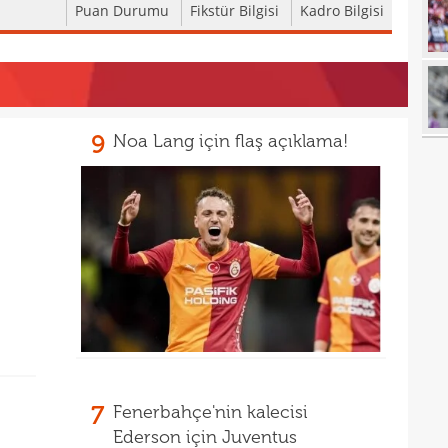
18
Puan Durumu
Fikstür Bilgisi
Kadro Bilgisi
18
18
baba
18
futb
9
Noa Lang için flaş açıklama!
18
18
18
alam
17
başı
17
boya
17
17
17
gör
7
Fenerbahçe'nin kalecisi
17
Ederson için Juventus