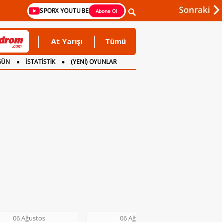
SPORX YOUTUBE
Abone Ol
At Yarışı
Tümü
GÜN
İSTATİSTİK
(YENİ) OYUNLAR
06 Ağustos
06 Ağustos