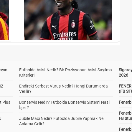
yayın
Futbolda Asist Nedir? Bir Pozisyonun Asist Sayılma
Sigaray
Kriterleri
2026
İZ
Endirekt Serbest Vuruş Nedir? Hangi Durumlarda
FENER
Verilir?
(FB S
t Plus
Bonservis Nedir? Futbolda Bonservis Sistemi Nasıl
Fenerba
İşler?
Fenerb
c
Jübile Maçı Nedir? Futbolda Jübile Yapmak Ne
FB Stu
Anlama Gelir?
Fenerba