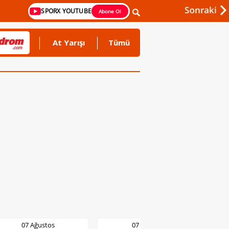
SPORX YOUTUBE
Abone Ol
At Yarışı
Tümü
07 Ağustos
07 Ağustos