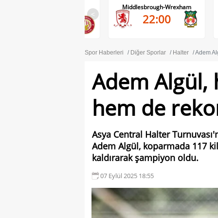
Wycombe Wanderers-
Middlesbrough-Wrexham
Stevenage
<
22:00
21:45
Spor Haberleri
Diğer Sporlar
Halter
Adem Alg
Adem Algül,
hem de rekor
Asya Central Halter Turnuvası
Adem Algül, koparmada 117 kil
kaldırarak şampiyon oldu.
07 Eylül 2025 18:55