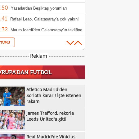
:50
Yazarlardan Beşiktaş yorumları
:41
Rafael Leao, Galatasaray'a çok yakın!
:32
 masadaki rakam
Mauro Icardi'den Galatasaray'ın teklifine
:44
Beşiktaş'ın galibiyeti sonrası ülke
:22
nında son durum
İşte Konferans Ligi'nde gecenin sonuçları
Reklam
:19
Mauro Icardi'ye yeni talip
VRUPA'DAN FUTBOL
:04
İşte Avrupa Ligi'nde gecenin sonuçları!
:56
Benfica, Hearts karşısında gol oldu
Atletico Madrid'den
:31
ı!
Sörloth kararı! İşte istenen
Atletico Madrid'den Sörloth kararı! İşte
rakam
:12
nen rakam
Vincenzo Italiano: "Cesur olduk ve
James Trafford, rekorla
:11
ndık"
Alexander Nübel: "Gol atmışız gibi
Leeds United'a gitti
:05
ndim"
Filenin Sultanları'ndan güçlü prova
Real Madrid'de Vinicius
:05
Galatasaray MCT Technic, Alen