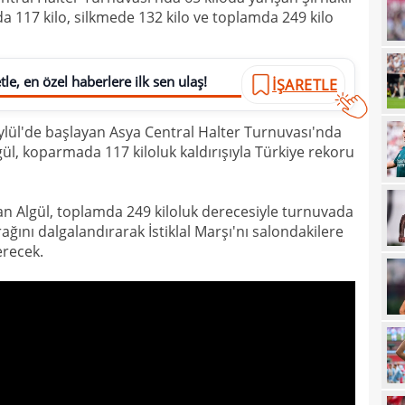
 117 kilo, silkmede 132 kilo ve toplamda 249 kilo
23
Smai
22
le, en özel haberlere ilk sen ulaş!
İŞARETLE
22
kaz
22
hiss
ylül'de başlayan Asya Central Halter Turnuvası'nda
l, koparmada 117 kiloluk kaldırışıyla Türkiye rekoru
22
özle
21
Nüb
an Algül, toplamda 249 kiloluk derecesiyle turnuvada
21
zafe
ağını dalgalandırarak İstiklal Marşı'nı salondakilere
21
erecek.
21
gitti
21
kart
21
açık
21
çözü