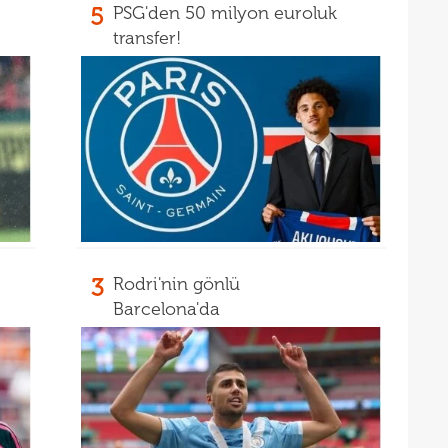
5
PSG'den 50 milyon euroluk
16
transfer!
16
3
Rodri'nin gönlü
Barcelona'da