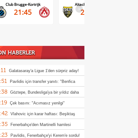
Club Brugge-Kortrijk
Altach-WSG Tirol
>
21:45
20:30
ON HABERLER
:11
Galatasaray'a Ligue 1'den sürpriz aday!
:51
Pavlidis için transfer yanıtı: "Benfica
:38
a çok önemli"
Göztepe, Bundesliga'ya bir yıldız daha
:19
ermeye hazırlanıyor!
Çek basını: "Acımasız yenilgi"
:42
Vlahovic için karar haftası: Beşiktaş
:35
n yanıt bekliyor
Fenerbahçe'den Martinelli hamlesi
:23
Pavlidis, Fenerbahçe'yi Kerem'e sordu!