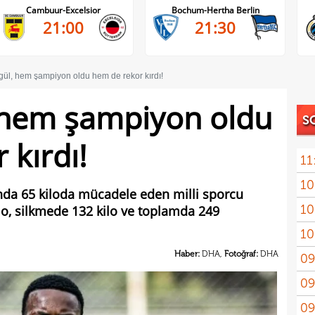
Cambuur-Excelsior
Bochum-Hertha Berlin
21:00
21:30
ül, hem şampiyon oldu hem de rekor kırdı!
 hem şampiyon oldu
S
 kırdı!
11
10
'nda 65 kiloda mücadele eden milli sporcu
10
o, silkmede 132 kilo ve toplamda 249
adın
10
gönd
Haber:
DHA,
Fotoğraf:
DHA
09
09
kesi
09