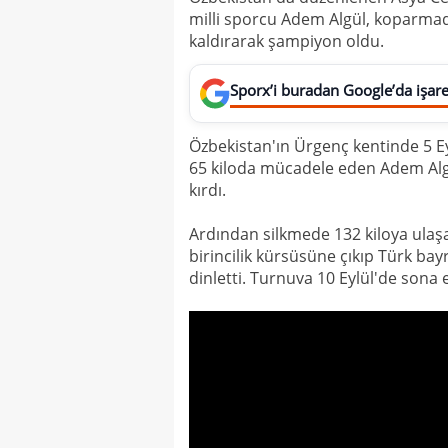
milli sporcu Adem Algül, koparmada
kaldırarak şampiyon oldu.
Sporx’i buradan Google’da işaret
Özbekistan'ın Ürgenç kentinde 5 E
65 kiloda mücadele eden Adem Algü
kırdı.
Ardından silkmede 132 kiloya ulaş
birincilik kürsüsüne çıkıp Türk bayr
dinletti. Turnuva 10 Eylül'de sona 