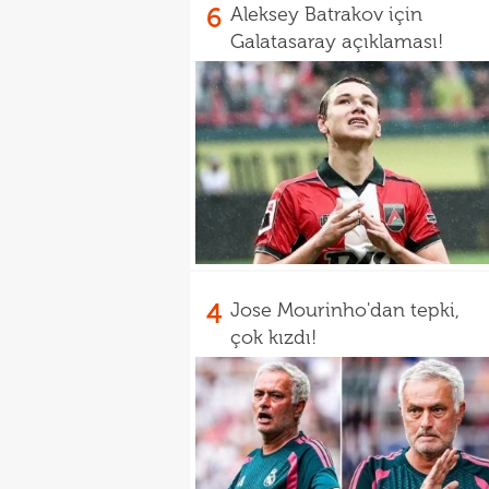
6
Aleksey Batrakov için
Galatasaray açıklaması!
4
Jose Mourinho'dan tepki,
çok kızdı!