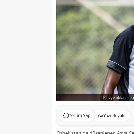
Klavye okları ile 
Yorum Yap
Yazı Boyutu
Özbekistan'da düzenlenen Asya Cen