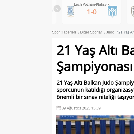
Lech Poznan-Klaksvik
PAOK-Anderlecht
<
1-0
0-1
Spor Haberleri
Diğer Sporlar
Judo
21 Yaş Al
21 Yaş Altı B
Şampiyonası 
21 Yaş Altı Balkan Judo Şampiy
sporcunun katıldığı organizasy
önemli bir sınav niteliği taşıyor
09 Ağustos 2025 15:39