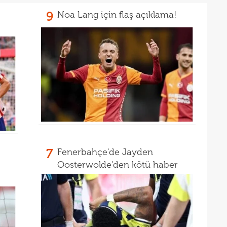
16
9
Noa Lang için flaş açıklama!
16
16
Avru
16
şamp
16
dire
15
fina
15
kattı
15
seyi
15
"Gal
7
Fenerbahçe'de Jayden
Oosterwolde'den kötü haber
15
15
mali
15
sözl
14
prog