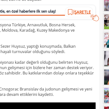
20
Must
le, en özel haberlere ilk sen ulaş!
İŞARETLE
20
syona Türkiye, Arnavutluk, Bosna Hersek,
19
, Moldova, Karadağ, Kuzey Makedonya ve
19
19
 Sezer Huysuz, yaptığı konuşmada, Balkan
19
hayali turnuvalar olduğunu söyledi.
19
yolla
yonası kadar değerli olduğunu belirten Huysuz,
18
un gelişmesi için bizlere her zaman destek veriyor.
z sahibidir. Bu katkılarından dolayı onlara teşekkür
18
18
Crnogorac Bransislav da judonun gelişmesi ve yeni
18
ara devam ettiklerini kaydetti.
18
baba