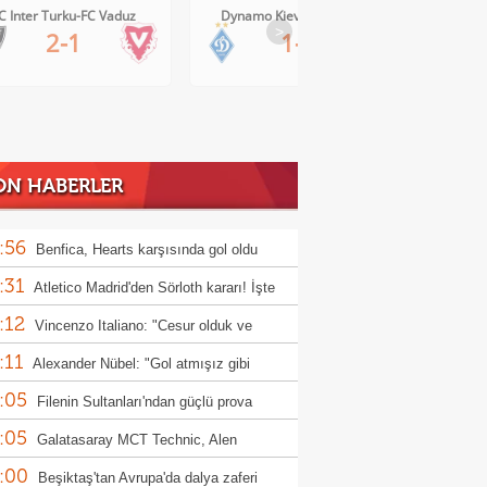
Dynamo Kiev-Qarabag FK
FC Twente-Dunajska Streda
>
1-0
6-0
ON HABERLER
:56
Benfica, Hearts karşısında gol oldu
:31
ı!
Atletico Madrid'den Sörloth kararı! İşte
:12
nen rakam
Vincenzo Italiano: "Cesur olduk ve
:11
ndık"
Alexander Nübel: "Gol atmışız gibi
:05
ndim"
Filenin Sultanları'ndan güçlü prova
:05
Galatasaray MCT Technic, Alen
:00
lagic'i kadrosuna kattı
Beşiktaş'tan Avrupa'da dalya zaferi