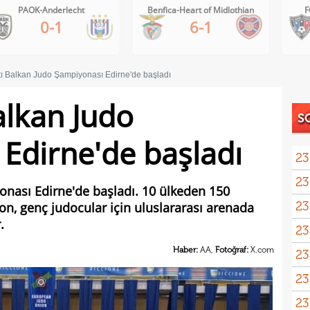
Benfica-Heart of Midlothian
FC Inter Turku-FC Vaduz
6-1
2-1
tı Balkan Judo Şampiyonası Edirne'de başladı
alkan Judo
S
Edirne'de başladı
23
23
yağd
onası Edirne'de başladı. 10 ülkeden 150
23
on, genç judocular için uluslararası arenada
iste
.
23
kaza
Haber:
AA,
Fotoğraf:
X.com
23
sevi
23
23
Smai