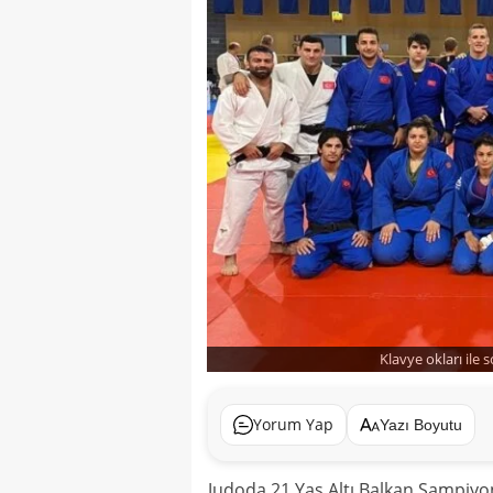
Klavye okları ile 
Yorum Yap
Yazı Boyutu
Judoda 21 Yaş Altı Balkan Şampiyon