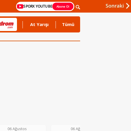
SPORX YOUTUBE
Abone Ol
At Yarışı
Tümü
06 Ağustos
06 Ağustos