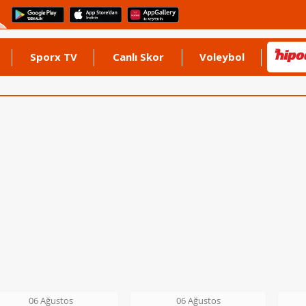
Sporx TV
Canlı Skor
Voleybol
06 Ağustos
06 Ağustos