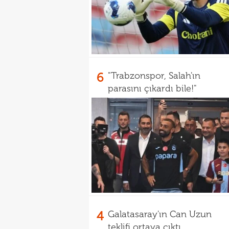
6
"Trabzonspor, Salah'ın
parasını çıkardı bile!"
4
Galatasaray'ın Can Uzun
teklifi ortaya çıktı