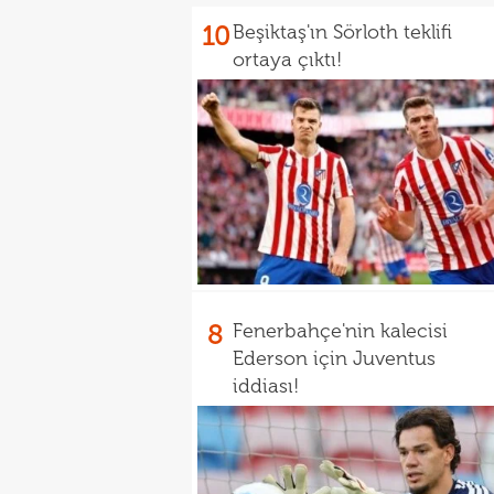
10
Beşiktaş'ın Sörloth teklifi
ortaya çıktı!
8
Fenerbahçe'nin kalecisi
Ederson için Juventus
iddiası!