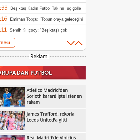
:55
Beşiktaş Kadın Futbol Takımı, üç golle
:16
andı
Emirhan Topçu: "Topun oraya geleceğini
:11
ettim"
Semih Kılıçsoy: "Beşiktaş'ı çok
:05
mişim"
Beşiktaş'ta inanılmaz rakam: Alexander
:52
el
10 kişi kalan Beşiktaş'tan Avrupa'da 100.
Reklam
:49
r!
Galatasaray'dan suç duyurusu
VRUPA'DAN FUTBOL
:42
James Trafford, rekorla Leeds United'a
:32
Kassoum Ouattara, 6 dakikada kırmızı
Atletico Madrid'den
:18
 gördü!
Sörloth kararı! İşte istenen
Aleksey Batrakov için Galatasaray
rakam
:14
laması!
Real Madrid'de Vinicius Junior düğümü
James Trafford, rekorla
:12
ldü!
Ertuğrul Doğan Salah transferi için itiraf!
Leeds United'a gitti
:01
UEFA, FIFA organizasyonlarını boykot
Real Madrid'de Vinicius
:36
rından geri adım atmadı
Karşıyaka Basketbol Takımı, Muhaymin