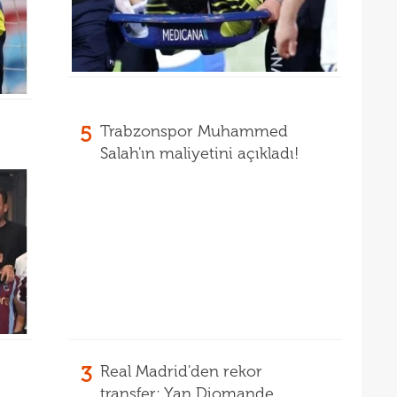
14
tran
14
5
Trabzonspor Muhammed
Salah'ın maliyetini açıkladı!
3
Real Madrid'den rekor
transfer: Yan Diomande