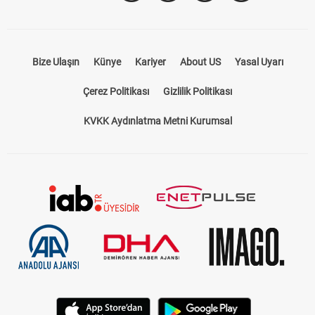
Bize Ulaşın
Künye
Kariyer
About US
Yasal Uyarı
Çerez Politikası
Gizlilik Politikası
KVKK Aydınlatma Metni Kurumsal