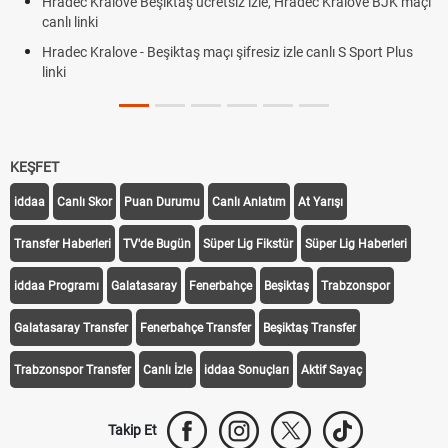
Hradec Kralove Beşiktaş ücretsiz izle, Hradec Kralove BJK maçı
canlı linki
Hradec Kralove - Beşiktaş maçı şifresiz izle canlı S Sport Plus
linki
KEŞFET
iddaa
Canlı Skor
Puan Durumu
Canlı Anlatım
At Yarışı
Transfer Haberleri
TV'de Bugün
Süper Lig Fikstür
Süper Lig Haberleri
iddaa Programı
Galatasaray
Fenerbahçe
Beşiktaş
Trabzonspor
Galatasaray Transfer
Fenerbahçe Transfer
Beşiktaş Transfer
Trabzonspor Transfer
Canlı İzle
iddaa Sonuçları
Aktif Sayaç
Takip Et