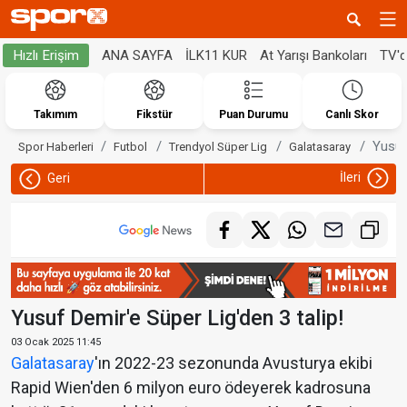
ANA SAYFA
İLK11 KUR
At Yarışı Bankoları
TV'
Hızlı Erişim
Takımım
Fikstür
Puan Durumu
Canlı Skor
Yusuf
Spor Haberleri
Futbol
Trendyol Süper Lig
Galatasaray
İleri
Geri
Yusuf Demir'e Süper Lig'den 3 talip!
03 Ocak 2025 11:45
Galatasaray
'ın 2022-23 sezonunda Avusturya ekibi
Rapid Wien'den 6 milyon euro ödeyerek kadrosuna