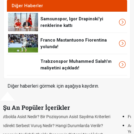
Diğer Haberler
Samsunspor, Igor Drapinski'yi
renklerine kattı
Franco Mastantuono Fiorentina
yolunda!
Trabzonspor Muhammed Salah'ın
maliyetini açıkladı!
Diğer haberleri görmek için aşağıya kaydırın.
Şu An Popüler İçerikler
Futbolda Ofsayt Nedir? Ofsayt Nasıl ve Neden Olur?
Açık Lise Kayıtları Ne Zaman 2026? AÖL 2. Dönem Kayıt
Yenileme ve Yeni Kayıt Tarihleri