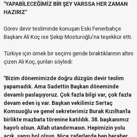
"YAPABİLECEĞİMİZ BİR ŞEY VARSSA HER ZAMAN
HAZIRIZ"
Görev devir tesliminde konuşan Eski Fenerbahçe
Başkanı Ali Koç ise Şekip Mosturoğlu'na teşekkür etti.
Türkiye için örnek bir seçimi geride bıraktıklarının altını
çizen Ali Koç, şunları söyledi:
"Bizim dönemimizde doğru düzgün devir teslim
yapamadık. Ama Sadettin Başkan döneminde
devamlı paslaşıyoruz. Çok fazla bilgi var, çok fazla
devam eden iş var. Başkan vekilimiz Sertaç
Komsuoğlu ve genel sekreterimiz Burak Kızılhan'la
birlikte mazbata törenine katıldık. 38. başkanımız
hayırlı olsun. Allah utandırmasın. Hepimizin yolu
açık, şansı bol olsun. Nice zaferlerde hep beraber