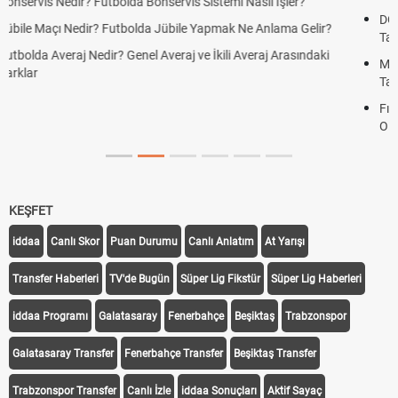
DGS Sonuçları Ne Zaman Açıklanacak 2026? ÖSYM Sonuç
Tarihini Duyurdu
Motorine İndirim Var mı? Motorin Fiyatlarında Beklenen İndirim
Tarihi
Fındık Fiyatı Açıklandı mı? 2026 TMO Fındık Alım Fiyatları Belli
Oldu mu?
KEŞFET
iddaa
Canlı Skor
Puan Durumu
Canlı Anlatım
At Yarışı
Transfer Haberleri
TV'de Bugün
Süper Lig Fikstür
Süper Lig Haberleri
iddaa Programı
Galatasaray
Fenerbahçe
Beşiktaş
Trabzonspor
Galatasaray Transfer
Fenerbahçe Transfer
Beşiktaş Transfer
Trabzonspor Transfer
Canlı İzle
iddaa Sonuçları
Aktif Sayaç