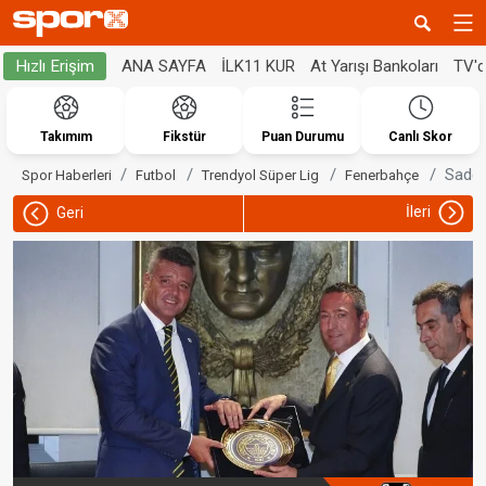
ANA SAYFA
İLK11 KUR
At Yarışı Bankoları
TV'
Hızlı Erişim
Takımım
Fikstür
Puan Durumu
Canlı Skor
Sadet
Spor Haberleri
Futbol
Trendyol Süper Lig
Fenerbahçe
İleri
Geri