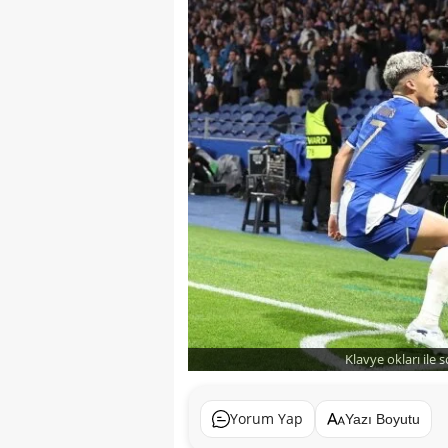
Klavye okları ile 
Yorum Yap
Yazı Boyutu