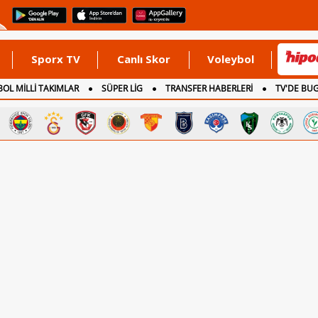
Sporx TV
Canlı Skor
Voleybol
OL MİLLİ TAKIMLAR
SÜPER LİG
TRANSFER HABERLERİ
TV'DE BU