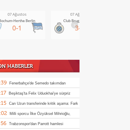
07 Ağustos
07 Ağustos
Club Brugge-Kortrijk
Altach-WSG Tirol
>
3-0
3-1
ON HABERLER
:39
Fenerbahçe'de Semedo takımdan
:17
abilir! İşte nedeni
Beşiktaş'ta Felix Uduokhai'ye sürpriz
:15
!
Can Uzun transferinde kritik aşama: Fark
:02
lyon euro
Milli sporcu İlke Özyüksel Mihrioğlu,
:56
pa şampiyonu oldu
Trabzonspor'dan Parrott hamlesi