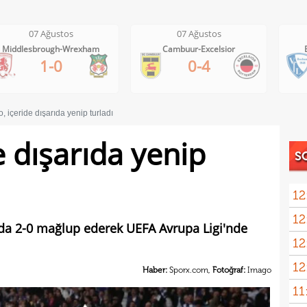
07 Ağustos
07 Ağustos
Cambuur-Excelsior
Bochum-Hertha Berlin
0-4
0-1
o, içeride dışarıda yenip turladı
e dışarıda yenip
S
12
12
ayrıl
şında 2-0 mağlup ederek UEFA Avrupa Ligi'nde
12
talip
12
5 mi
Haber:
Sporx.com,
Fotoğraf:
Imago
11
Avru