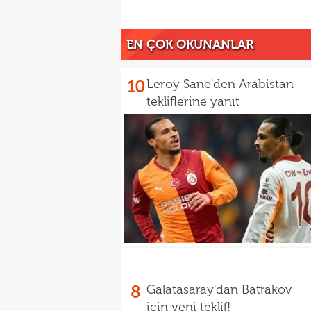
EN ÇOK OKUNANLAR
10
Leroy Sane'den Arabistan
tekliflerine yanıt
8
Galatasaray'dan Batrakov
için yeni teklif!