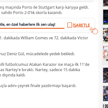
00
Endr
ş maçında Porto ile Stuttgart karşı karşıya geldi.
hibi Porto 2-0'lık skorla kazandı.
00
Coşk
00
"Fib
le, en özel haberlere ilk sen ulaş!
İŞARETLE
00
Arau
 21. dakikada William Gomes ve 72. dakikada Victor
00
kon
00
kaldı
umuz Deniz Gül, mücadelede yedek bekledi.
00
fina
23
milli futbolcumuz Atakan Karazor ise maça ilk 11'de
tale
las Nartey'e bıraktı. Nartey, sadece 15 dakika
23
bird
n dışında kaldı.
23
çla adını çeyrek finale yazdırmayı başardı.
22
kattı
22
anda
22