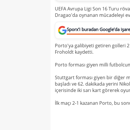
UEFA Avrupa Ligi Son 16 Turu rövan
Dragao'da oynanan mücadeleyi ev sa
Sporx’i buradan Google’da işaret
Porto'ya galibiyeti getiren golleri
Froholdt kaydetti.
Porto forması giyen milli futbolc
Stuttgart forması giyen bir diğer 
başladı ve 62. dakikada yerini Niko
içerisinde iki sarı kart görerek oyu
İlk maçı 2-1 kazanan Porto, bu sonu