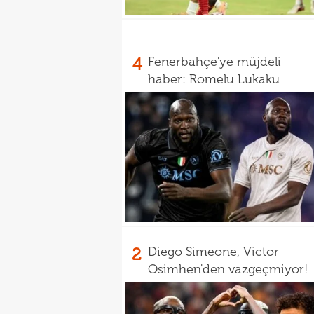
4
Fenerbahçe'ye müjdeli
haber: Romelu Lukaku
2
Diego Simeone, Victor
Osimhen'den vazgeçmiyor!