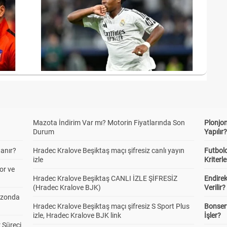
Mazota İndirim Var mı? Motorin Fiyatlarında Son
Plonjon
Durum
Yapılır
anır?
Hradec Kralove Beşiktaş maçı şifresiz canlı yayın
Futbold
izle
Kriterle
or ve
Hradec Kralove Beşiktaş CANLI İZLE ŞİFRESİZ
Endire
(Hradec Kralove BJK)
Verilir?
ezonda
Hradec Kralove Beşiktaş maçı şifresiz S Sport Plus
Bonserv
izle, Hradec Kralove BJK link
İşler?
 Süreci