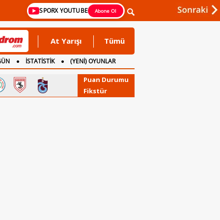
SPORX YOUTUBE
Abone Ol
At Yarışı
Tümü
GÜN
İSTATİSTİK
(YENİ) OYUNLAR
Puan Durumu
Fikstür