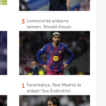
17
17
etti
17
spor
3
Liverpool'da anlaşma
16
tamam: Ronald Araujo
Köyb
Ivan
1
Fenerbahçe, Real Madrid ile
anlaştı! Sıra Endrick'te!