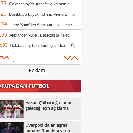
:33
Galatasaray'da transfer çıkmazının
:29
bi: 'Osimhen'
Beşiktaş'a büyük indirim: Pierre-Emile
:09
jerg
Leroy Sane'den Arabistan tekliflerine
:53
t
Alexander Nübel, Beşiktaş'ta kaleci
:50
nunu bitirdi!
Galatasaray transferde gaza bastı: Üç
:42
ız için hamle
İsmail Kartal: "O sezon bu sezon!"
:34
Fenerbahçe'den İsmail Yüksek kararı!
Reklam
:19
Vincenzo Italiano'dan Vlahovic baskısı:
VRUPA'DAN FUTBOL
:19
i bekliyorum"
Diego Simeone, Victor Osimhen'den
:06
eçmiyor!
Hakan Çalhanoğlu'ndan geleceği için
Hakan Çalhanoğlu'ndan
:00
klama
geleceği için açıklama
Galatasaray'dan Batrakov için yeni teklif!
:37
Fenerbahçe'de kader adamı Talisca
Liverpool'da anlaşma
:22
Fenerbahçe, Real Madrid ile anlaştı! Sıra
tamam: Ronald Araujo