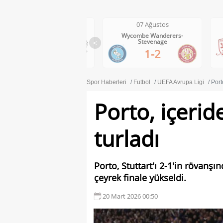
07 Ağustos
07 Ağustos
Wycombe Wanderers-
Middlesbrough-Wrexham
Stevenage
<
1-0
1-2
Spor Haberleri
Futbol
UEFA Avrupa Ligi
Port
Porto, içerid
turladı
Porto, Stuttart'ı 2-1'in rövan
çeyrek finale yükseldi.
20 Mart 2026 00:50