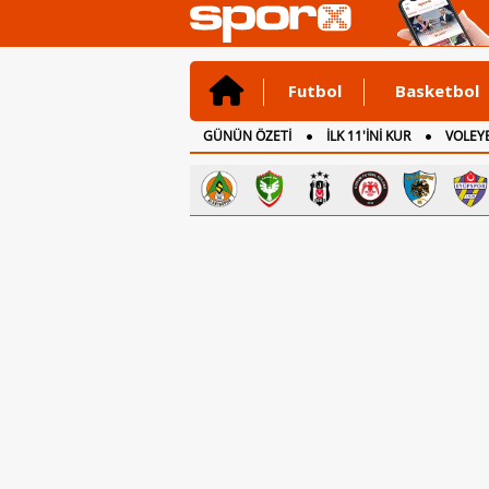
Futbol
Basketbol
GÜNÜN ÖZETİ
İLK 11'İNİ KUR
VOLEYB
CANLI ANLATIM
İNGİLTERE