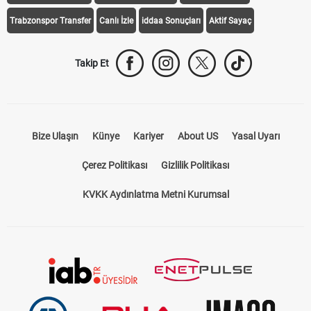
Galatasaray Transfer
Fenerbahçe Transfer
Beşiktaş Transfer
Trabzonspor Transfer
Canlı İzle
iddaa Sonuçları
Aktif Sayaç
Takip Et
Bize Ulaşın
Künye
Kariyer
About US
Yasal Uyarı
Çerez Politikası
Gizlilik Politikası
KVKK Aydınlatma Metni Kurumsal