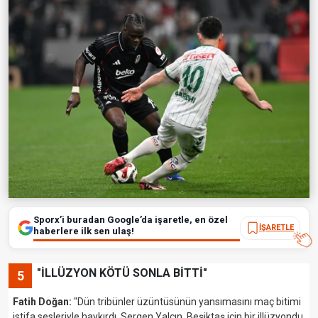
Sporx’i buradan Google’da işaretle, en özel
İŞARETLE
haberlere ilk sen ulaş!
"İLLÜZYON KÖTÜ SONLA BİTTİ"
5
Fatih Doğan:
"Dün tribünler üzüntüsünün yansımasını maç bitimi
istifa sesleriyle haykırdı. Sergen Yalçın, Beşiktaş için bir illüzyondu