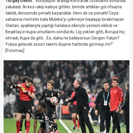
Turgay Demir:
"Konyaspor aradığı kontratak fırsatlarını sonunda
yakaladı. İki kez rakip kaleye gittiler; birinde attıkları gol ofsayta
takıldı, ikincisinde penaltı kazandılar. Hem de ne penaltı! Ceza
sahasına metreler kala Muleka'yı çekmeye başlayıp bırakmayan
Olaitan, ayaklarıyla yaptığı hatalara elleriyle yenisini ekledi ve
Beşiktaş'ın kupa umutlarını söndürdü. Lig çoktan gitti, Avrupa hiç
olmadı, Kupa da gitti... Ee, daha ne bekliyorsun Sergen Yalçın?
Yoksa gelecek sezon takımı düşme hattında görmeyi mi?"
[Fotomaç]