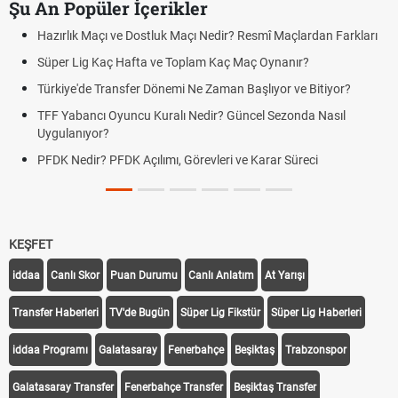
Şu An Popüler İçerikler
Puan Durumunda AG, OM ve Diğer Kısaltmalar Ne Anlama Gelir?
Skor Ne Demek? Sporda Skor ve Sonuç Kavramları
Futbol Nasıl Oynanır? Temel Futbol Kuralları
Deplasman Golü Kuralı Nedir? Hangi Organizasyonlarda
Uygulanıyor?
DGS Sonuçları Ne Zaman Açıklanacak 2026? ÖSYM Sonuç
Tarihini Duyurdu
KEŞFET
iddaa
Canlı Skor
Puan Durumu
Canlı Anlatım
At Yarışı
Transfer Haberleri
TV'de Bugün
Süper Lig Fikstür
Süper Lig Haberleri
iddaa Programı
Galatasaray
Fenerbahçe
Beşiktaş
Trabzonspor