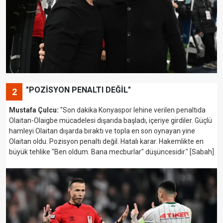
"POZİSYON PENALTI DEĞİL"
2
Mustafa Çulcu:
"Son dakika Konyaspor lehine verilen penaltıda
Olaitan-Olaigbe mücadelesi dışarıda başladı, içeriye girdiler. Güçlü
hamleyi Olaitan dışarda bıraktı ve topla en son oynayan yine
Olaitan oldu. Pozisyon penaltı değil. Hatalı karar. Hakemlikte en
büyük tehlike "Ben oldum. Bana mecburlar" düşüncesidir." [Sabah]