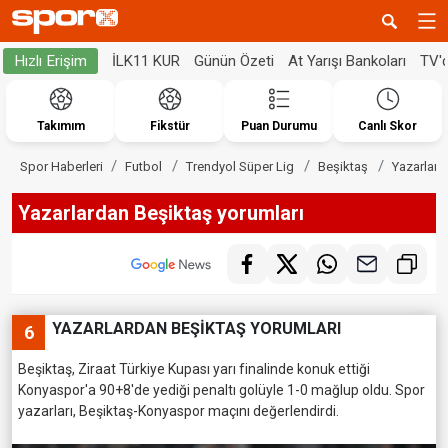
İLK11 KUR
Günün Özeti
At Yarışı Bankoları
TV'
Hızlı Erişim
Takımım
Fikstür
Puan Durumu
Canlı Skor
Spor Haberleri
Futbol
Trendyol Süper Lig
Beşiktaş
Yazarlard
Yazarlardan Beşiktaş yorumları
YAZARLARDAN BEŞİKTAŞ YORUMLARI
6
Beşiktaş, Ziraat Türkiye Kupası yarı finalinde konuk ettiği
Konyaspor'a 90+8'de yediği penaltı golüyle 1-0 mağlup oldu. Spor
yazarları, Beşiktaş-Konyaspor maçını değerlendirdi.