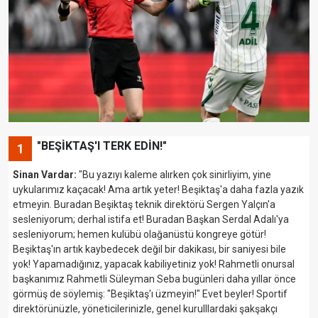
"BEŞİKTAŞ'I TERK EDİN!"
1
Sinan Vardar:
"Bu yazıyı kaleme alırken çok sinirliyim, yine
uykularımız kaçacak! Ama artık yeter! Beşiktaş'a daha fazla yazık
etmeyin. Buradan Beşiktaş teknik direktörü Sergen Yalçın'a
sesleniyorum; derhal istifa et! Buradan Başkan Serdal Adalı'ya
sesleniyorum; hemen kulübü olağanüstü kongreye götür!
Beşiktaş'ın artık kaybedecek değil bir dakikası, bir saniyesi bile
yok! Yapamadığınız, yapacak kabiliyetiniz yok! Rahmetli onursal
başkanımız Rahmetli Süleyman Seba bugünleri daha yıllar önce
görmüş de söylemiş: "Beşiktaş'ı üzmeyin!" Evet beyler! Sportif
direktörünüzle, yöneticilerinizle, genel kurulllardaki şakşakçı