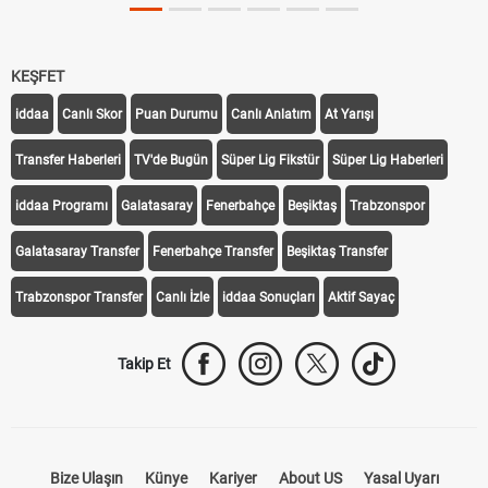
BJK)
KEŞFET
iddaa
Canlı Skor
Puan Durumu
Canlı Anlatım
At Yarışı
Transfer Haberleri
TV'de Bugün
Süper Lig Fikstür
Süper Lig Haberleri
iddaa Programı
Galatasaray
Fenerbahçe
Beşiktaş
Trabzonspor
Galatasaray Transfer
Fenerbahçe Transfer
Beşiktaş Transfer
Trabzonspor Transfer
Canlı İzle
iddaa Sonuçları
Aktif Sayaç
Takip Et