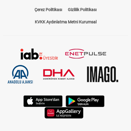
Bize Ulaşın
Künye
Kariyer
About US
Yasal Uyarı
Çerez Politikası
Gizlilik Politikası
KVKK Aydınlatma Metni Kurumsal