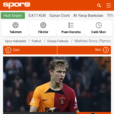
İLK11 KUR
Günün Özeti
At Yarışı Bankoları
TV'
Hızlı Erişim
Takımım
Fikstür
Puan Durumu
Canlı Skor
Mathias Ross, Plymouth 
Spor Haberleri
Futbol
Dünya Futbolu
İleri
Geri