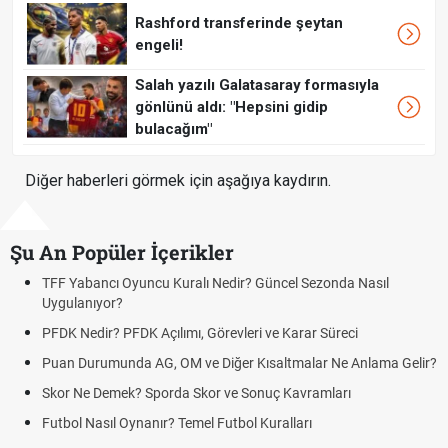
Rashford transferinde şeytan
engeli!
Salah yazılı Galatasaray formasıyla
gönlünü aldı: "Hepsini gidip
bulacağım"
Diğer haberleri görmek için aşağıya kaydırın.
Şu An Popüler İçerikler
F Yabancı Oyuncu Kuralı Nedir? Güncel Sezonda Nasıl
Depla
ygulanıyor?
Uygu
DK Nedir? PFDK Açılımı, Görevleri ve Karar Süreci
DGS 
Tarih
uan Durumunda AG, OM ve Diğer Kısaltmalar Ne Anlama Gelir?
Mazot
kor Ne Demek? Sporda Skor ve Sonuç Kavramları
Hrade
tbol Nasıl Oynanır? Temel Futbol Kuralları
Hrade