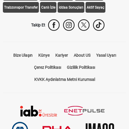
Trabzonspor Transfer
Canlı İzle
iddaa Sonuçları
Aktif Sayaç
Takip Et
Bize Ulaşın
Künye
Kariyer
About US
Yasal Uyarı
Çerez Politikası
Gizlilik Politikası
KVKK Aydınlatma Metni Kurumsal