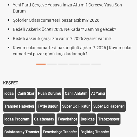
arti Çerçeve Yasaya İmza Attı mı? Çerçeve Yasa Son
Hafta Sonl
m
Cumartesi
er Odası cumartesi, pazar açık mı? 2026
Aras Karg
Cumartesi
i Askerlik Ücreti 2026 Ne Kadar? Zam mı gelecek?
Hazırlık 
 askerlik çarşı izni var mı? 2026 ziyaret var mı?
Süper Lig
ular cumartesi, pazar günü açık mı? 2026 | Kuyumcular
esi-pazar günü kaça kadar açık?
Türkiye'd
KEŞFET
iddaa
Canlı Skor
Puan Durumu
Canlı Anlatım
At Yarışı
Transfer Haberleri
TV'de Bugün
Süper Lig Fikstür
Süper Lig Haberleri
iddaa Programı
Galatasaray
Fenerbahçe
Beşiktaş
Trabzonspor
Galatasaray Transfer
Fenerbahçe Transfer
Beşiktaş Transfer