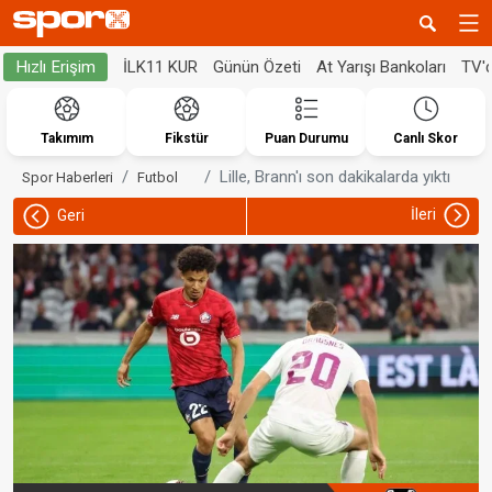
İLK11 KUR
Günün Özeti
At Yarışı Bankoları
TV'
Hızlı Erişim
Takımım
Fikstür
Puan Durumu
Canlı Skor
Lille, Brann'ı son dakikalarda yıktı
Spor Haberleri
Futbol
İleri
Geri