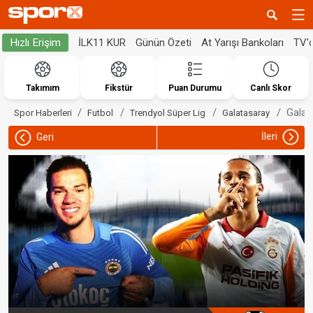
İLK11 KUR
Günün Özeti
At Yarışı Bankoları
TV'
Hızlı Erişim
Takımım
Fikstür
Puan Durumu
Canlı Skor
Galat
Spor Haberleri
Futbol
Trendyol Süper Lig
Galatasaray
İleri
Geri