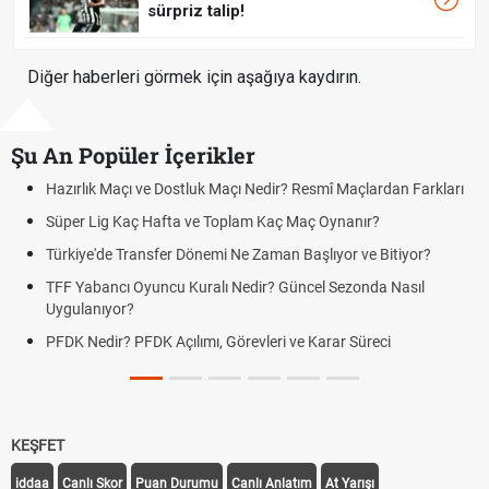
sürpriz talip!
Diğer haberleri görmek için aşağıya kaydırın.
Şu An Popüler İçerikler
mî Maçlardan Farkları
Puan Durumunda AG, OM ve Diğer Kısaltmal
 Oynanır?
Skor Ne Demek? Sporda Skor ve Sonuç Kavr
lıyor ve Bitiyor?
Futbol Nasıl Oynanır? Temel Futbol Kuralları
l Sezonda Nasıl
Deplasman Golü Kuralı Nedir? Hangi Organ
Uygulanıyor?
arar Süreci
DGS Sonuçları Ne Zaman Açıklanacak 202
Tarihini Duyurdu
KEŞFET