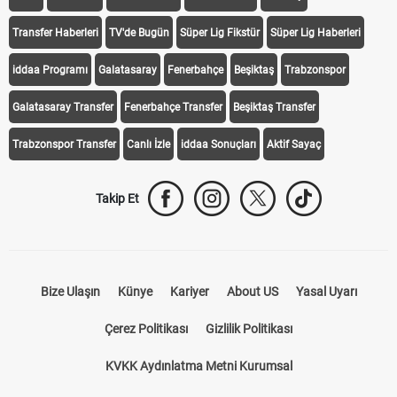
iddaa
Canlı Skor
Puan Durumu
Canlı Anlatım
At Yarışı
Transfer Haberleri
TV'de Bugün
Süper Lig Fikstür
Süper Lig Haberleri
iddaa Programı
Galatasaray
Fenerbahçe
Beşiktaş
Trabzonspor
Galatasaray Transfer
Fenerbahçe Transfer
Beşiktaş Transfer
Trabzonspor Transfer
Canlı İzle
iddaa Sonuçları
Aktif Sayaç
Takip Et
Bize Ulaşın
Künye
Kariyer
About US
Yasal Uyarı
Çerez Politikası
Gizlilik Politikası
KVKK Aydınlatma Metni Kurumsal