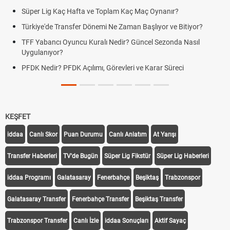
Süper Lig Kaç Hafta ve Toplam Kaç Maç Oynanır?
Türkiye'de Transfer Dönemi Ne Zaman Başlıyor ve Bitiyor?
TFF Yabancı Oyuncu Kuralı Nedir? Güncel Sezonda Nasıl
Uygulanıyor?
PFDK Nedir? PFDK Açılımı, Görevleri ve Karar Süreci
KEŞFET
iddaa
Canlı Skor
Puan Durumu
Canlı Anlatım
At Yarışı
Transfer Haberleri
TV'de Bugün
Süper Lig Fikstür
Süper Lig Haberleri
iddaa Programı
Galatasaray
Fenerbahçe
Beşiktaş
Trabzonspor
Galatasaray Transfer
Fenerbahçe Transfer
Beşiktaş Transfer
Trabzonspor Transfer
Canlı İzle
iddaa Sonuçları
Aktif Sayaç