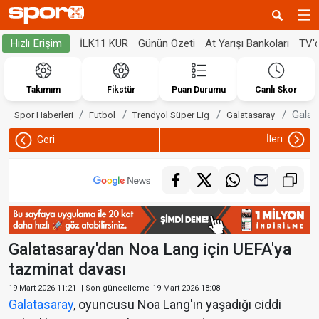
İLK11 KUR
Günün Özeti
At Yarışı Bankoları
TV'
Hızlı Erişim
Takımım
Fikstür
Puan Durumu
Canlı Skor
Galat
Spor Haberleri
Futbol
Trendyol Süper Lig
Galatasaray
İleri
Geri
Galatasaray'dan Noa Lang için UEFA'ya
tazminat davası
19 Mart 2026 11:21
|| Son güncelleme
19 Mart 2026 18:08
Galatasaray
, oyuncusu Noa Lang'ın yaşadığı ciddi