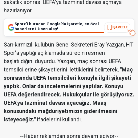
sakatlık sonrası UEFA'ya tazminat davası açmaya
hazırlanıyor.
Sporx’i buradan Google’da işaretle, en özel
İŞARETLE
haberlere ilk sen ulaş!
Sarı-kırmızılı kulübün Genel Sekreteri Eray Yazgan, HT
Spor'a yaptığı açıklamada sürecin resmen
başlatıldığını duyurdu. Yazgan, maç sonrası UEFA
temsilcilerine şikayetlerini ilettiklerini belirterek,
"Maç
sonrasında UEFA temsilcileri konuyla ilgili şikayeti
yaptık. Onlar da incelemelerini yaptılar. Konuyu
UEFA değerlendirecek. Hukukçular ile görüşüyoruz.
UEFA'ya tazminat davası açacağız. Maaş
konusundaki mağduriyetimizin giderilmesini
isteyeceğiz."
ifadelerini kullandı.
--Haber reklamdan sonra devam ediyor--