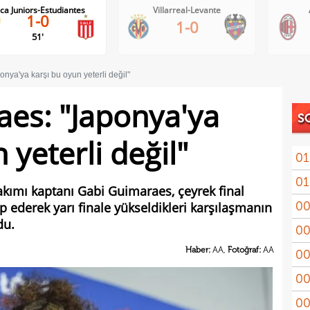
Villarreal-Levante
AC Milan-Inter
1-0
1-1
nya'ya karşı bu oyun yeterli değil"
es: "Japonya'ya
S
 yeterli değil"
01
01
11'le
Takımı kaptanı Gabi Guimaraes, çeyrek final
00
ederek yarı finale yükseldikleri karşılaşmanın
iddi
du.
00
Şamp
Haber:
AA,
Fotoğraf:
AA
00
Vict
00
mağl
00