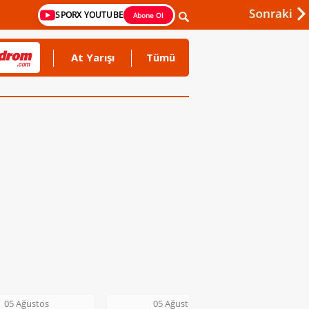
SPORX YOUTUBE
Abone Ol
At Yarışı
Tümü
05 Ağustos
05 Ağustos