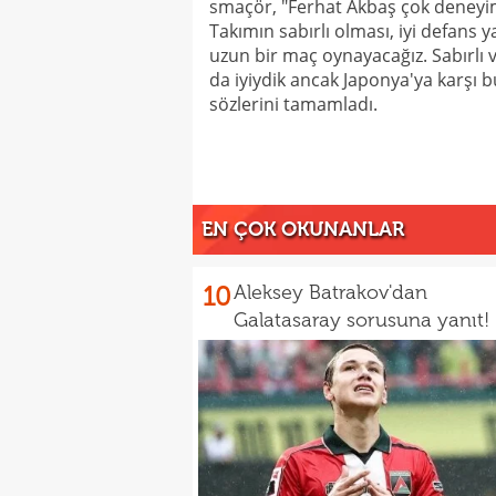
smaçör, "Ferhat Akbaş çok deneyiml
Takımın sabırlı olması, iyi defans 
uzun bir maç oynayacağız. Sabırlı v
da iyiydik ancak Japonya'ya karşı 
sözlerini tamamladı.
EN ÇOK OKUNANLAR
10
Aleksey Batrakov'dan
Galatasaray sorusuna yanıt!