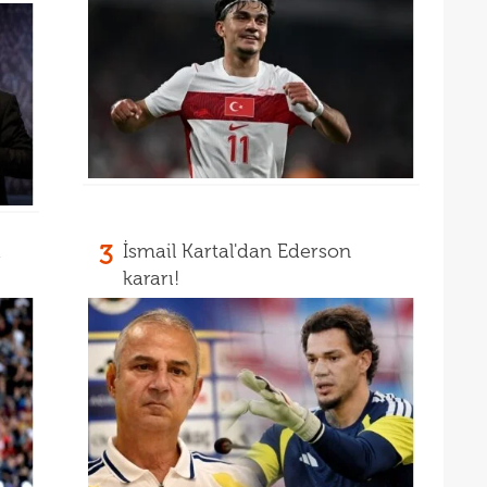
13
12
a
3
İsmail Kartal'dan Ederson
kararı!