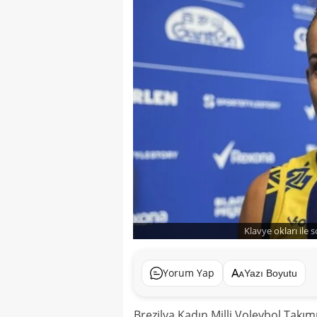
Klavye okları ile 
Yorum Yap
Yazı Boyutu
Brezilya Kadın Milli Voleybol Takım