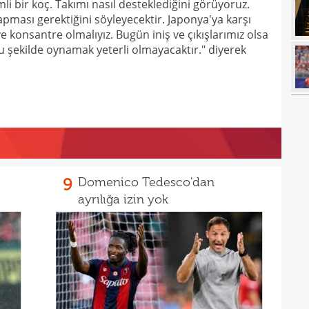
17
i bir koç. Takımı nasıl desteklediğini görüyoruz.
açık
yapması gerektiğini söyleyecektir. Japonya'ya karşı
17
durd
e konsantre olmalıyız. Bugün iniş ve çıkışlarımız olsa
bu şekilde oynamak yeterli olmayacaktır." diyerek
16
16
16
16
16
16
Bord
9
Domenico Tedesco'dan
16
ayrılığa izin yok
15
açık
15
aldı!
15
14
ayrı