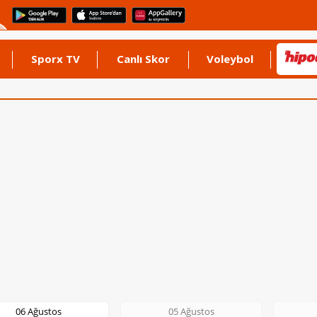
Sporx TV
Canlı Skor
Voleybol
05 Ağustos
05 Ağustos