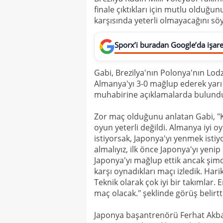
finale çıktıkları için mutlu olduğ
karşısında yeterli olmayacağını söy
Sporx’i buradan Google’da işaret
Gabi, Brezilya'nın Polonya'nın Lodz
Almanya'yı 3-0 mağlup ederek yarı 
muhabirine açıklamalarda bulund
Zor maç olduğunu anlatan Gabi, "
oyun yeterli değildi. Almanya iyi oyn
istiyorsak, Japonya'yı yenmek isti
almalıyız, ilk önce Japonya'yı yeni
Japonya'yı mağlup ettik ancak şimdi
karşı oynadıkları maçı izledik. Hari
Teknik olarak çok iyi bir takımlar.
maç olacak." şeklinde görüş belirtti
Japonya başantrenörü Ferhat Akbaş'