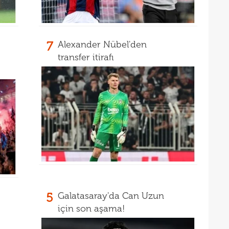
14
14
açık
14
Warr
7
Alexander Nübel'den
transfer itirafı
14
Wolv
14
açık
13
13
13
karş
13
13
baş
13
çağr
5
Galatasaray'da Can Uzun
13
için son aşama!
13