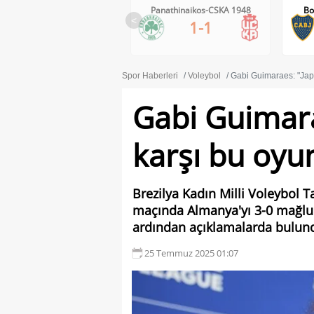
Panathinaikos-CSKA 1948
Boca Juniors-Estudiantes
1-0
<
1-1
51'
Spor Haberleri
Voleybol
Gabi Guimaraes: "Japo
Gabi Guimara
karşı bu oyun
Brezilya Kadın Milli Voleybol 
maçında Almanya'yı 3-0 mağlup 
ardından açıklamalarda bulun
25 Temmuz 2025 01:07