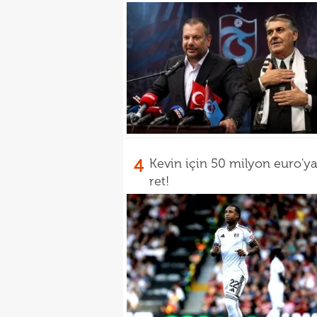
4
Kevin için 50 milyon euro'y
ret!