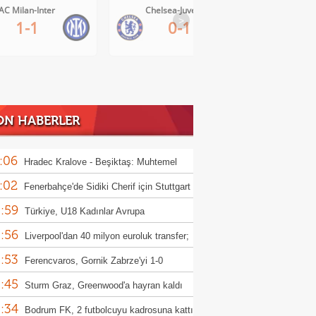
Chelsea-Juventus
SSC Napoli-Osasuna
>
0-1
2-1
ON HABERLER
:06
Hradec Kralove - Beşiktaş: Muhtemel
:02
r
Fenerbahçe'de Sidiki Cherif için Stuttgart
:59
ası!
Türkiye, U18 Kadınlar Avrupa
:56
iyonası'nda Sırbistan'a 70-67 yenildi
Liverpool'dan 40 milyon euroluk transfer;
:53
or Munoz
Ferencvaros, Gornik Zabrze'yi 1-0
:45
up etti
Sturm Graz, Greenwood'a hayran kaldı
:34
Bodrum FK, 2 futbolcuyu kadrosuna kattı