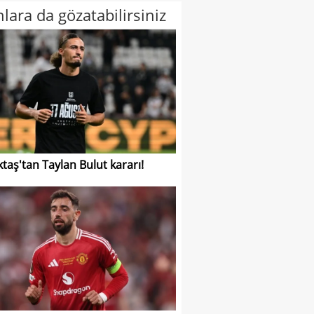
lara da gözatabilirsiniz
ktaş'tan Taylan Bulut kararı!