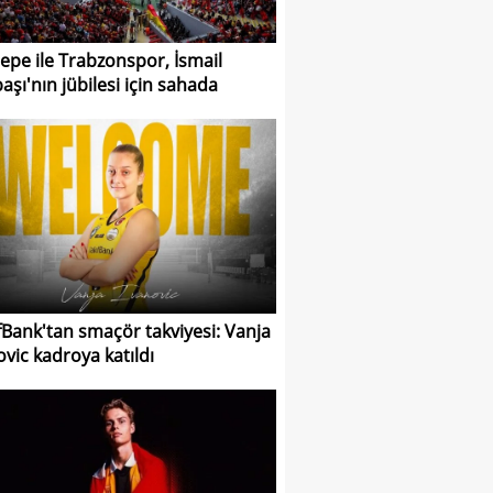
epe ile Trabzonspor, İsmail
aşı'nın jübilesi için sahada
fBank'tan smaçör takviyesi: Vanja
ovic kadroya katıldı