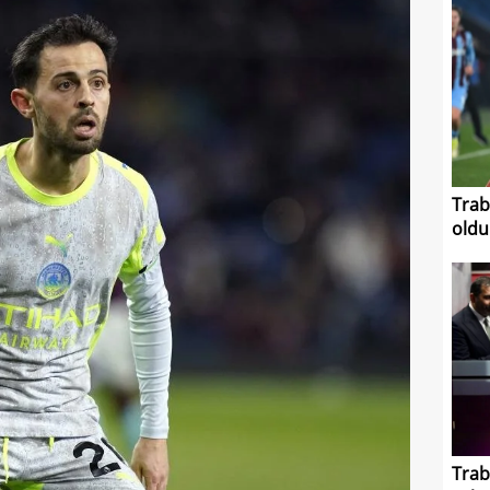
Trab
oldu
Trab