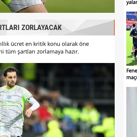
yala
RTLARI ZORLAYACAK
llık ücret en kritik konu olarak öne
i tüm şartları zorlamaya hazır.
Fene
maçı