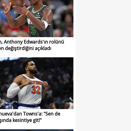
h, Anthony Edwards'ın rolünü
n değiştirdiğini açıkladı
anueva'dan Towns'a: "Sen de
ında kesintiye git!"