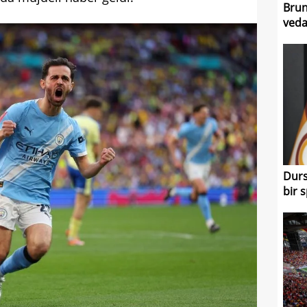
Brun
veda
Durs
bir 