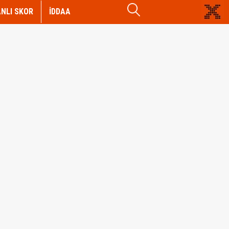
NLI SKOR
İDDAA