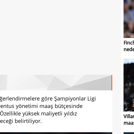
Finc
nede
eğerlendirmelere göre Şampiyonlar Ligi
uventus yönetimi maaş bütçesinde
zellikle yüksek maliyetli yıldız
Vill
eceği belirtiliyor.
maaş