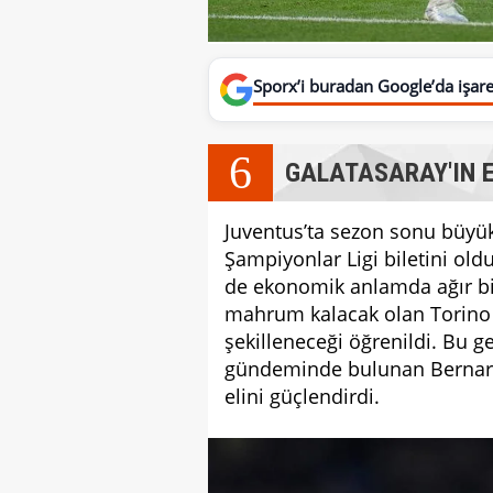
Sporx’i buradan Google’da işaret
6
GALATASARAY'IN E
Juventus’ta sezon sonu büyük 
Şampiyonlar Ligi biletini ol
de ekonomik anlamda ağır bir
mahrum kalacak olan Torino 
şekilleneceği öğrenildi. Bu g
gündeminde bulunan Bernardo 
elini güçlendirdi.