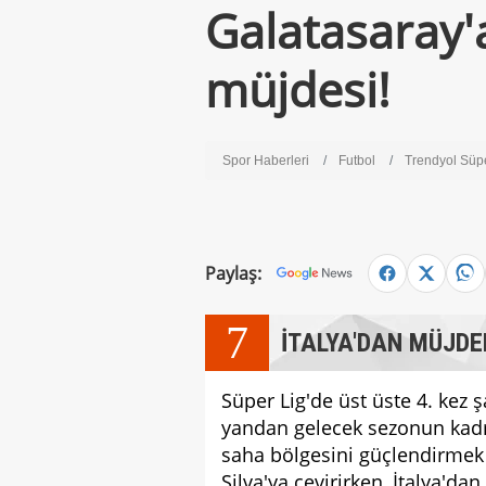
Galatasaray'
müjdesi!
Spor Haberleri
Futbol
Trendyol Süp
Paylaş:
7
İTALYA'DAN MÜJDE
Süper Lig'de üst üste 4. kez
yandan gelecek sezonun kadro
saha bölgesini güçlendirmek 
Silva'ya çevirirken, İtalya'da