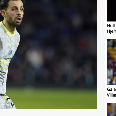
Hull
Hjer
Gala
Vill