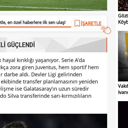
Gözt
Köyb
le, en özel haberlere ilk sen ulaş!
İŞARETLE
Lİ GÜÇLENDİ
hayal kırıklığı yaşanıyor. Serie A’da
dukça zora giren Juventus, hem sportif hem
 darbe aldı. Devler Ligi gelirinden
ekibinde transfer planlamasının yeniden
Vakı
elişme ise Galatasaray’ın uzun süredir
Ivan
Silva transferinde sarı-kırmızılıların