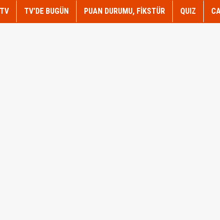
TV
TV'DE BUGÜN
PUAN DURUMU, FİKSTÜR
QUIZ
CA