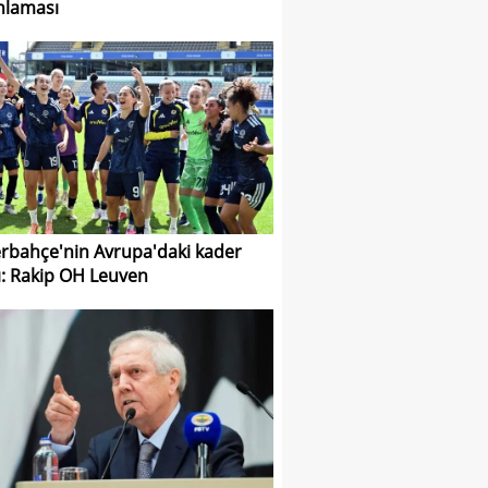
nlaması
rbahçe'nin Avrupa'daki kader
: Rakip OH Leuven