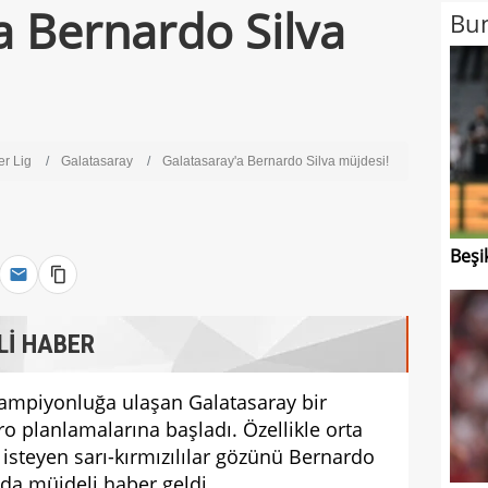
a Bernardo Silva
Bun
er Lig
Galatasaray
Galatasaray'a Bernardo Silva müjdesi!
Beşi
Lİ HABER
 şampiyonluğa ulaşan Galatasaray bir
 planlamalarına başladı. Özellikle orta
isteyen sarı-kırmızılılar gözünü Bernardo
n da müjdeli haber geldi.