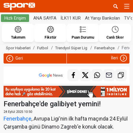
ANA SAYFA
İLK11 KUR
At Yarışı Bankoları
TV'
Hızlı Erişim
Takımım
Fikstür
Puan Durumu
Canlı Skor
Fener
Spor Haberleri
Futbol
Trendyol Süper Lig
Fenerbahçe
İleri
Geri
Fenerbahçe'de galibiyet yemini!
24 Eylül 2025 10:50
Fenerbahçe
, Avrupa Ligi'nin ilk hafta maçında 24 Eylül
Çarşamba günü Dinamo Zagreb'e konuk olacak.