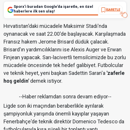
Sporx’i buradan Google’da işaretle, en özel
İŞARETLE
haberlere ilk sen ulaş!
Hırvatistan'daki mücadele Maksimir Stadı'nda
oynanacak ve saat 22.00'de başlayacak. Karşılaşmada
Fransız hakem Jerome Brisard düdük çalacak.
Brisard'ın yardımcılıklarını ise Alexis Auger ve Erwan
Finjean yapacak. Sarı-lacivertli temsilcimizde bu zorlu
mücadele öncesinde tek hedef galibiyet. Futbolcular
ve teknik heyet, yeni başkan Sadettin Saran'a
'zaferle
hoş geldin'
demek istiyor.
--Haber reklamdan sonra devam ediyor--
Ligde son iki maçından beraberlikle ayrılarak
şampiyonluk yarışında önemli kayıplar yaşayan
Fenerbahçe'de teknik direktör Domenico Tedesco da
futbolcularıyla kısa süreli bir toplantı yaptı.