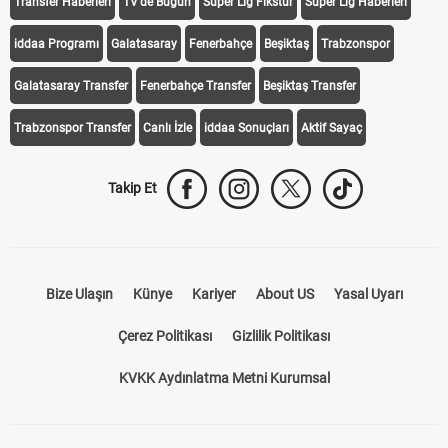
Transfer Haberleri
TV'de Bugün
Süper Lig Fikstür
Süper Lig Haberleri
iddaa Programı
Galatasaray
Fenerbahçe
Beşiktaş
Trabzonspor
Galatasaray Transfer
Fenerbahçe Transfer
Beşiktaş Transfer
Trabzonspor Transfer
Canlı İzle
iddaa Sonuçları
Aktif Sayaç
Takip Et
Bize Ulaşın
Künye
Kariyer
About US
Yasal Uyarı
Çerez Politikası
Gizlilik Politikası
KVKK Aydınlatma Metni Kurumsal