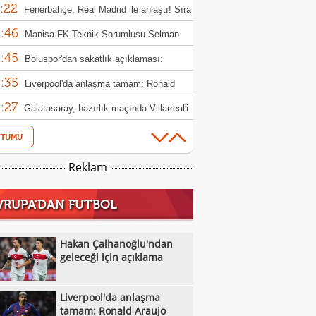
:22
Fenerbahçe, Real Madrid ile anlaştı! Sıra
:46
ick'te!
Manisa FK Teknik Sorumlusu Selman
:45
un'dan galibiyet yorumu
Boluspor'dan sakatlık açıklaması:
:35
ula kemiği kırıldı"
Liverpool'da anlaşma tamam: Ronald
:27
jo
Galatasaray, hazırlık maçında Villarreal'i
:14
uk edecek
Oyuna girdi, 1 dakika sonra hastaneye
:09
rıldı
U17 Erkek Milliler, Sırbistan'ı geçerek
Reklam
:00
le yükseldi!
Liverpool'dan Barcola hamlesi! PSG'nin
VRUPA'DAN FUTBOL
:45
bi dudak uçuklattı
Kayserispor'da tarihi gün! 15 transfer
:28
en!
Manisa FK, Bolu'da üç puanı kaptı!
Hakan Çalhanoğlu'ndan
:05
geleceği için açıklama
Çorum FK, Jesus Ramirez'i kadrosuna
:52
!
Fisnik Asllani'nin Leipzig'e transferi son
Liverpool'da anlaşma
:52
 iptal oldu!
Erzurumspor, Ebosele ile anlaştı!
tamam: Ronald Araujo