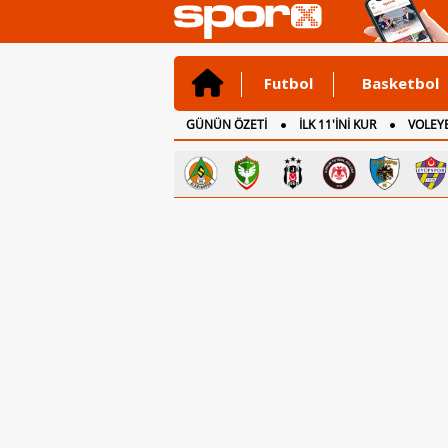
Futbol
Basketbol
GÜNÜN ÖZETİ
İLK 11'İNİ KUR
VOLEYB
CANLI ANLATIM
İNGİLTERE