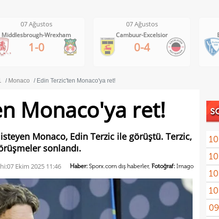
07 Ağustos
07 Ağustos
Cambuur-Excelsior
Bochum-Hertha Berlin
0-4
0-1
1
Monaco
Edin Terzic'ten Monaco'ya ret!
en Monaco'ya ret!
S
 isteyen Monaco, Edin Terzic ile görüştü. Terzic,
10
örüşmeler sonlandı.
10
"Sen
hi:
07 Ekim 2025 11:46
Haber:
Sporx.com dış haberler,
Fotoğraf:
Imago
10
vazg
10
açı
09