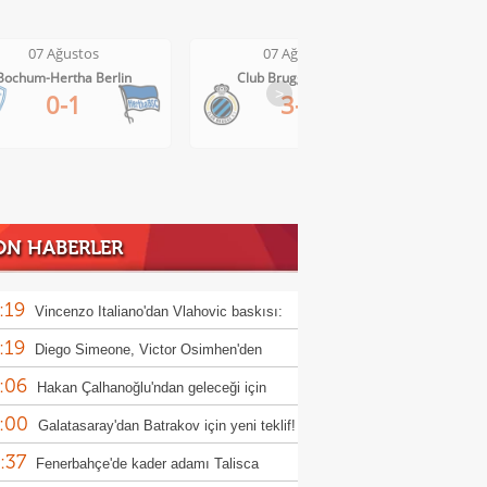
07 Ağustos
07 Ağustos
Club Brugge-Kortrijk
Altach-WSG Tirol
>
3-0
3-1
ON HABERLER
:19
Vincenzo Italiano'dan Vlahovic baskısı:
:19
i bekliyorum"
Diego Simeone, Victor Osimhen'den
:06
eçmiyor!
Hakan Çalhanoğlu'ndan geleceği için
:00
klama
Galatasaray'dan Batrakov için yeni teklif!
:37
Fenerbahçe'de kader adamı Talisca