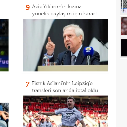
9
Aziz Yıldırım'ın kızına
19
tekli
yönelik paylaşım için karar!
19
18
Unit
18
oyun
18
İsve
18
17
17
7
Fisnik Asllani'nin Leipzig'e
17
100 
transferi son anda iptal oldu!
17
17
Ball
17
Emre
17
İki 