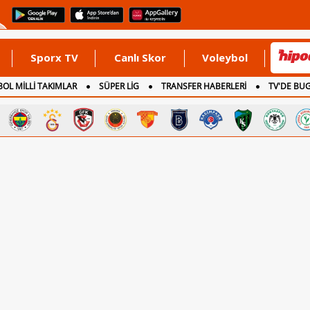
Sporx TV
Canlı Skor
Voleybol
OL MİLLİ TAKIMLAR
SÜPER LİG
TRANSFER HABERLERİ
TV'DE BU