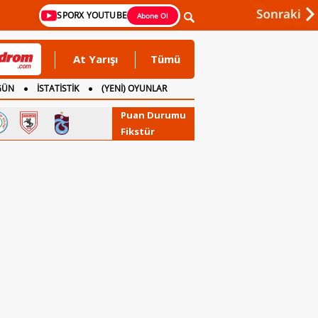
SPORX YOUTUBE
Abone Ol
At Yarışı
Tümü
GÜN
İSTATİSTİK
(YENİ) OYUNLAR
Puan Durumu
Fikstür