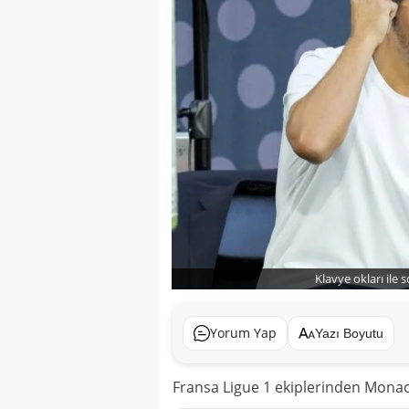
Klavye okları ile 
Yorum Yap
Yazı Boyutu
Fransa Ligue 1 ekiplerinden Monaco,