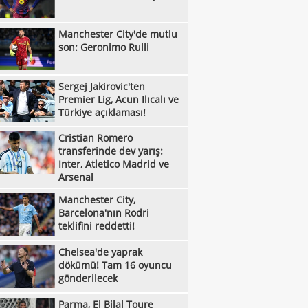
:31
Metehan Altunbaş, Kocaelispor'da
Manchester City'de mutlu
:49
Fenerbahçe'ye müjdeli haber: Romelu
son: Geronimo Rulli
:29
aku
Filenin Sultanları, Fransa'yı yine devirdi!
:13
Sergej Jakirovic'ten
Manchester City'de mutlu son: Geronimo
Premier Lig, Acun Ilıcalı ve
:09
Kıvanç Taşyaran ve Buğra Ünal, Avrupa
Türkiye açıklaması!
:42
iyonası'nda finale yükseldi
Altay, Tuna Üzümcü ile topbaşı yaptı
Cristian Romero
transferinde dev yarış:
:36
Sergej Jakirovic'ten Premier Lig, Acun
Inter, Atletico Madrid ve
Arsenal
:08
alı ve Türkiye açıklaması!
Eren Derdiyok Galatasaray'a döndü!
Manchester City,
:03
Eyüpspor'dan Metehan Altunbaş kararı!
Barcelona'nın Rodri
teklifini reddetti!
:53
Cristian Romero transferinde dev yarış:
Chelsea'de yaprak
:51
r, Atletico Madrid ve Arsenal
Bandırmaspor, 5 oyuncuyu kadrosuna
dökümü! Tam 16 oyuncu
:40
gönderilecek
!
Melikgazi Kayseri Basketbol'da Emin
:37
l dönemi
Manchester City, Barcelona'nın Rodri
Parma, El Bilal Toure