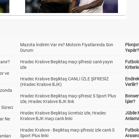
Mazota İndirim Var mı? Motorin Fiyatlarında Son
Plonjon
Durum
Yapılır
anır?
Hradec Kralove Beşiktaş maçı şifresiz canlı yayın
Futbold
izle
Kriterle
or ve
Hradec Kralove Beşiktaş CANLI İZLE ŞİFRESİZ
Endire
(Hradec Kralove BJK)
Verilir?
ezonda
Hradec Kralove Beşiktaş maçı şifresiz S Sport Plus
Bonserv
izle, Hradec Kralove BJK link
İşler?
 Süreci
Hradec Kralove Beşiktaş ücretsiz izle, Hradec
Jübile
Kralove BJK maçı canlı linki
Anlama
ar Ne
Hradec Kralove - Beşiktaş maçı şifresiz izle canlı S
Futbold
Sport Plus linki
Arasınd
amları