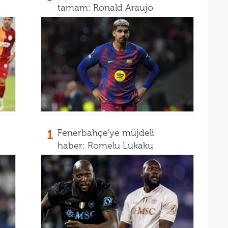
16
için 
tamam: Ronald Araujo
16
Çeky
16
Erok
16
şamp
12. 
1
Fenerbahçe'ye müjdeli
haber: Romelu Lukaku