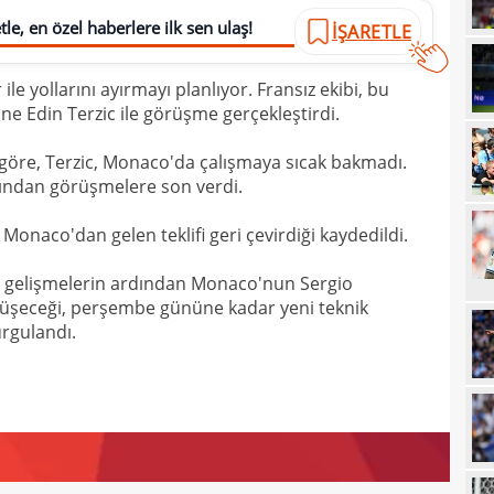
22
le, en özel haberlere ilk sen ulaş!
İŞARETLE
21
le yollarını ayırmayı planlıyor. Fransız ekibi, bu
21
Luk
e Edin Terzic ile görüşme gerçekleştirdi.
21
 göre, Terzic, Monaco'da çalışmaya sıcak bakmadı.
21
Rulli
dından görüşmelere son verdi.
20
Şamp
Monaco'dan gelen teklifi geri çevirdiği kaydedildi.
20
 bu gelişmelerin ardından Monaco'nun Sergio
20
Ilıc
rüşeceği, perşembe gününe kadar yeni teknik
20
urgulandı.
19
19
Inte
19
kattı
19
Süe