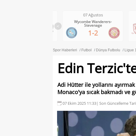
07 Ağustos
07 Ağustos
Wycombe Wanderers-
Middlesbrough-Wrexham
Stevenage
<
1-0
1-2
Spor Haberleri
Futbol
Dünya Futbolu
Ligue 
Edin Terzic't
Adi Hütter ile yollarını ayırmak
Monaco'ya sıcak bakmadı ve g
07 Ekim 2025 11:33
| Son Güncelleme Tari