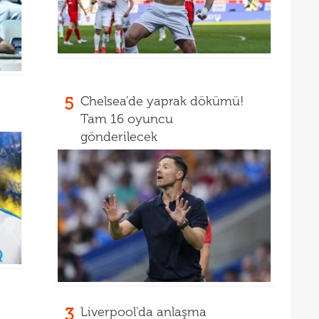
17
17
etti
17
spor
16
5
Chelsea'de yaprak dökümü!
Köyb
Tam 16 oyuncu
16
Ivan
gönderilecek
16
Dahl
16
kon
16
deği
16
maaş
16
16
yala
16
Rak
3
Liverpool'da anlaşma