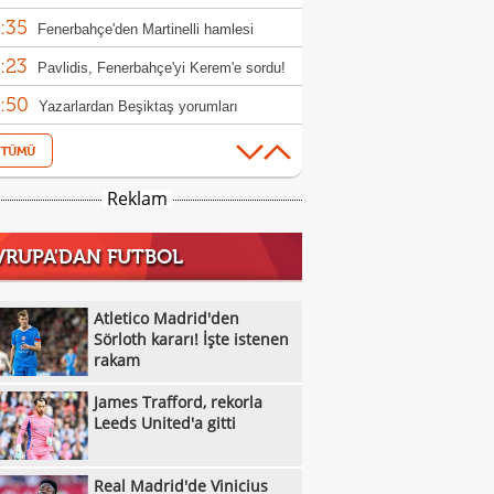
:35
n yanıt bekliyor
Fenerbahçe'den Martinelli hamlesi
:23
Pavlidis, Fenerbahçe'yi Kerem'e sordu!
:50
Yazarlardan Beşiktaş yorumları
:41
Rafael Leao, Galatasaray'a çok yakın!
:32
 masadaki rakam
Mauro Icardi'den Galatasaray'ın teklifine
Reklam
:44
Beşiktaş'ın galibiyeti sonrası ülke
VRUPA'DAN FUTBOL
:22
nında son durum
İşte Konferans Ligi'nde gecenin sonuçları
:19
Mauro Icardi'ye yeni talip
Atletico Madrid'den
:04
Sörloth kararı! İşte istenen
İşte Avrupa Ligi'nde gecenin sonuçları!
rakam
:56
Benfica, Hearts karşısında gol oldu
James Trafford, rekorla
:31
ı!
Atletico Madrid'den Sörloth kararı! İşte
Leeds United'a gitti
:12
nen rakam
Vincenzo Italiano: "Cesur olduk ve
Real Madrid'de Vinicius
:11
ndık"
Alexander Nübel: "Gol atmışız gibi