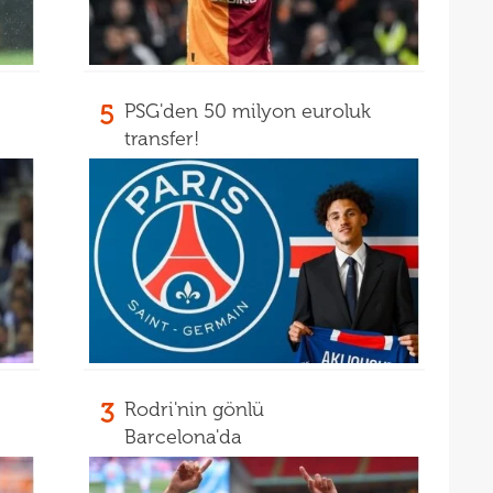
17
16
Dio
5
PSG'den 50 milyon euroluk
transfer!
3
Rodri'nin gönlü
Barcelona'da