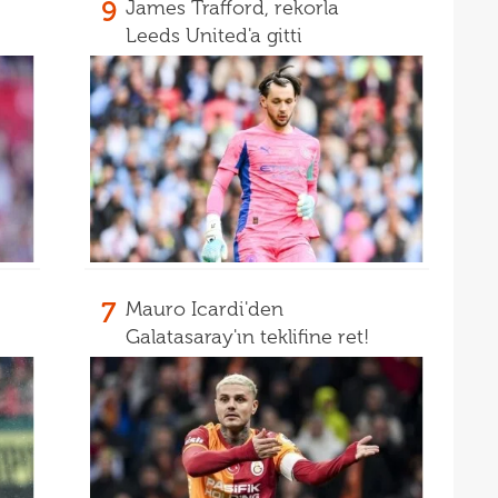
9
James Trafford, rekorla
18
Leeds United'a gitti
18
18
baba
18
futb
18
18
18
alam
17
başı
7
Mauro Icardi'den
17
boya
Galatasaray'ın teklifine ret!
17
17
17
gör
17