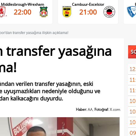
Cambuur-Excelsior
Bochum-Hertha Berlin
21:00
21:30
or'dan transfer yasağına ilişkin açıklama!
 transfer yasağına
S
ma!
12
11
fından verilen transfer yasağının, eski
11
e uyuşmazlıkları nedeniyle olduğunu ve
belli
dan kalkacağını duyurdu.
10
Haber:
AA,
Fotoğraf:
X.com
10
adın
10
gönd
09