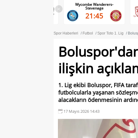
Wycombe Wanderers-
Middlesbrough-Wrexham
Stevenage
<
22:00
21:45
Spor Haberleri
Futbol
Spor Toto 1. Lig
Bolusp
Boluspor'dan
ilişkin açıkla
1. Lig ekibi Boluspor, FIFA tara
futbolcularla yaşanan sözleşm
alacakların ödenmesinin ardın
17 Mayıs 2026 14:43