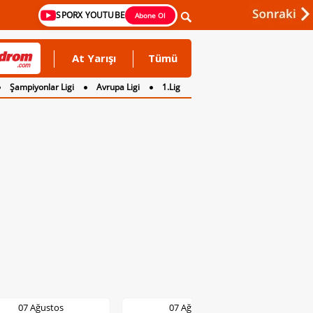
SPORX YOUTUBE
Abone Ol
At Yarışı
Tümü
Şampiyonlar Ligi
Avrupa Ligi
1.Lig
07 Ağustos
07 Ağustos