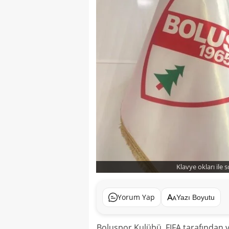
Klavye okları ile 
Yorum Yap
Yazı Boyutu
Boluspor Kulübü, FIFA tarafından v