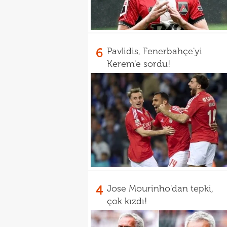
6
Pavlidis, Fenerbahçe'yi
Kerem'e sordu!
4
Jose Mourinho'dan tepki,
çok kızdı!