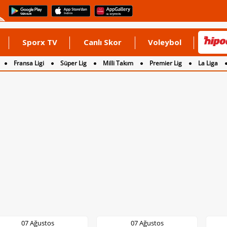
Sporx TV
Canlı Skor
Voleybol
Fransa Ligi
Süper Lig
Milli Takım
Premier Lig
La Liga
07 Ağustos
07 Ağustos