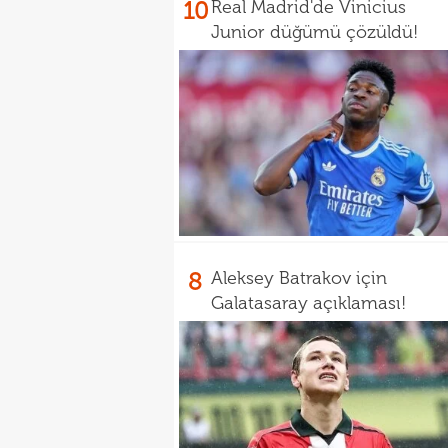
10
Real Madrid'de Vinicius
Junior düğümü çözüldü!
8
Aleksey Batrakov için
Galatasaray açıklaması!