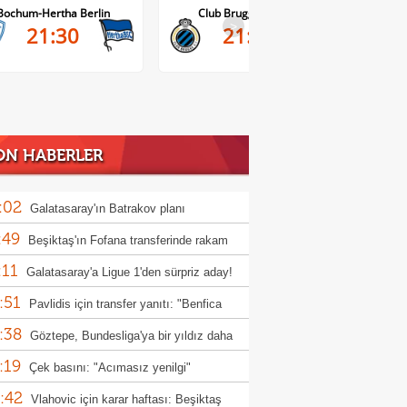
Club Brugge-Kortrijk
Altach-WSG Tirol
>
21:45
20:30
ON HABERLER
:02
Galatasaray'ın Batrakov planı
:49
Beşiktaş'ın Fofana transferinde rakam
:11
 oldu
Galatasaray'a Ligue 1'den sürpriz aday!
:51
Pavlidis için transfer yanıtı: "Benfica
:38
a çok önemli"
Göztepe, Bundesliga'ya bir yıldız daha
:19
ermeye hazırlanıyor!
Çek basını: "Acımasız yenilgi"
:42
Vlahovic için karar haftası: Beşiktaş