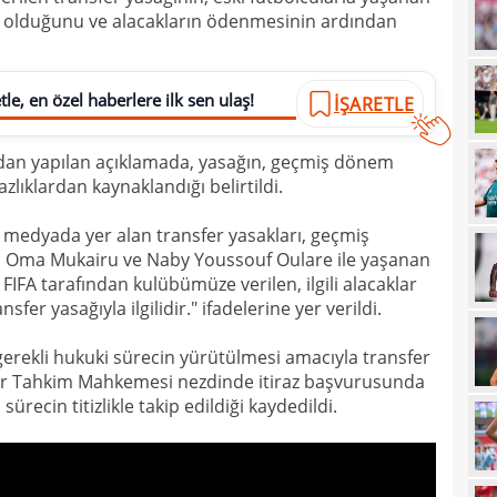
e olduğunu ve alacakların ödenmesinin ardından
23
sevi
23
le, en özel haberlere ilk sen ulaş!
İŞARETLE
23
Smai
22
an yapılan açıklamada, yasağın, geçmiş dönem
ıklardan kaynaklandığı belirtildi.
22
kaz
22
hiss
medyada yer alan transfer yasakları, geçmiş
l Oma Mukairu ve Naby Youssouf Oulare ile yaşanan
22
özle
IFA tarafından kulübümüze verilen, ilgili alacaklar
21
r yasağıyla ilgilidir." ifadelerine yer verildi.
Nüb
21
zafe
erekli hukuki sürecin yürütülmesi amacıyla transfer
Spor Tahkim Mahkemesi nezdinde itiraz başvurusunda
21
ürecin titizlikle takip edildiği kaydedildi.
21
gitti
21
kart